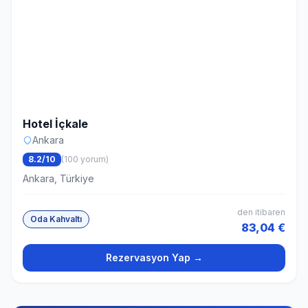
Hotel İçkale
Ankara
8.2/10
(100 yorum)
Ankara, Türkiye
den itibaren
Oda Kahvaltı
83,04 €
Rezervasyon Yap →