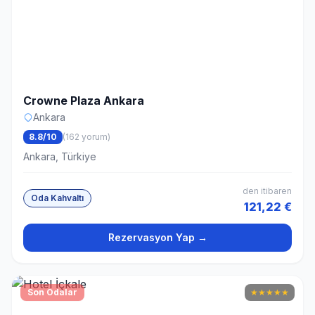
Crowne Plaza Ankara
Ankara
8.8/10
(162 yorum)
Ankara, Türkiye
den itibaren
Oda Kahvaltı
121,22 €
Rezervasyon Yap →
Son Odalar
★
★
★
★
★