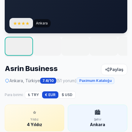
★
★
★
★
Ankara
Asrin Business
Paylaş
Ankara, Türkiye
(51 yorum)
7.6/10
Paximum Kataloğu
Para birimi:
₺ TRY
€ EUR
$ USD
⭐
🏙
Yıldız
Şehir
4 Yıldız
Ankara