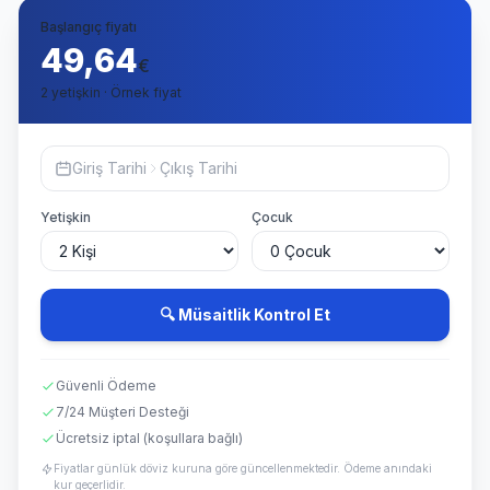
Başlangıç fiyatı
49,64
€
2 yetişkin · Örnek fiyat
Giriş Tarihi
Çıkış Tarihi
Yetişkin
Çocuk
🔍 Müsaitlik Kontrol Et
Güvenli Ödeme
7/24 Müşteri Desteği
Ücretsiz iptal (koşullara bağlı)
Fiyatlar günlük döviz kuruna göre güncellenmektedir. Ödeme anındaki
kur geçerlidir.