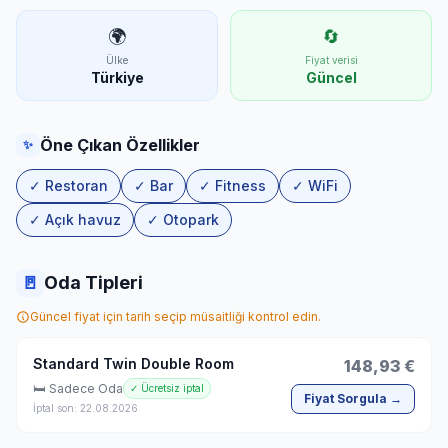
🌍
🔄
Ülke
Fiyat verisi
Türkiye
Güncel
Öne Çıkan Özellikler
✨
✓ Restoran
✓ Bar
✓ Fitness
✓ WiFi
✓ Açık havuz
✓ Otopark
🚪
Oda Tipleri
Güncel fiyat için tarih seçip müsaitliği kontrol edin.
Standard Twin Double Room
148,93 €
🛏 Sadece Oda
✓ Ücretsiz iptal
Fiyat Sorgula →
İptal son: 22.08.2026