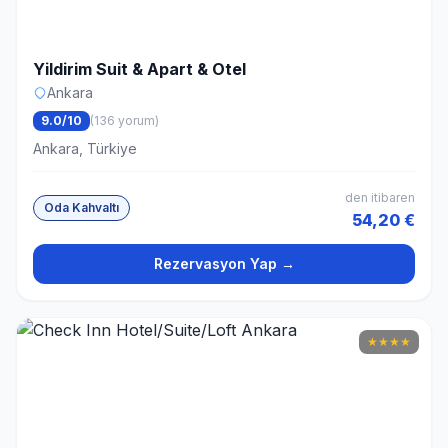
Yildirim Suit & Apart & Otel
Ankara
9.0/10
(136 yorum)
Ankara, Türkiye
den itibaren
Oda Kahvaltı
54,20 €
Rezervasyon Yap →
★
★
★
★