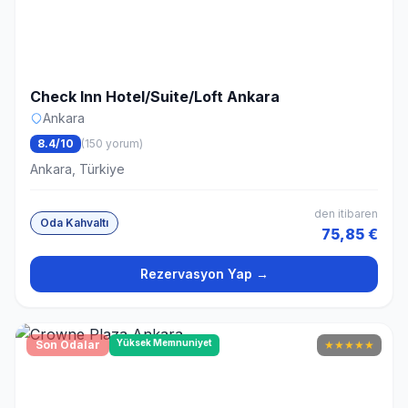
Check Inn Hotel/Suite/Loft Ankara
Ankara
8.4/10
(150 yorum)
Ankara, Türkiye
den itibaren
Oda Kahvaltı
75,85 €
Rezervasyon Yap →
Yüksek Memnuniyet
Son Odalar
★
★
★
★
★