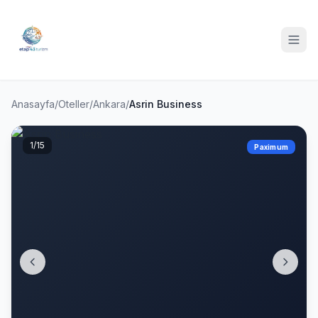
Anasayfa
/
Oteller
/
Ankara
/
Asrin Business
1
/15
Paximum