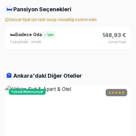
🛏
Pansiyon Seçenekleri
Güncel fiyat için tarih seçip müsaitliği kontrol edin.
🛏
Sadece Oda
148,93 €
✓ İptal
1 seçenek · örnek
örnek fiyat
🏨
Ankara'daki Diğer Oteller
Yüksek Memnuniyet
★
★
★
★
★