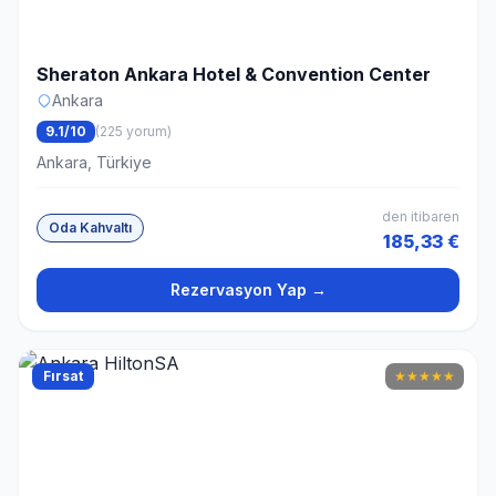
Sheraton Ankara Hotel & Convention Center
Ankara
9.1/10
(225 yorum)
Ankara, Türkiye
den itibaren
Oda Kahvaltı
185,33 €
Rezervasyon Yap →
Fırsat
★
★
★
★
★