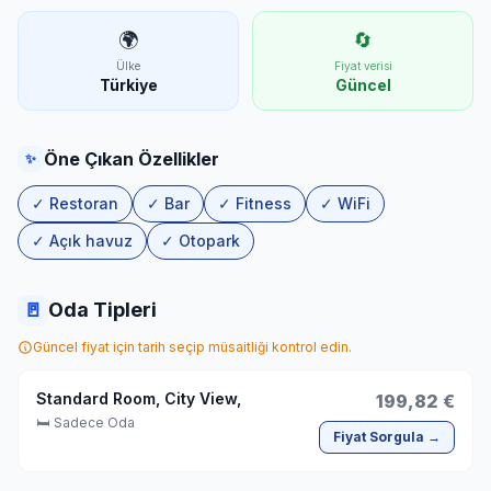
🌍
🔄
Ülke
Fiyat verisi
Türkiye
Güncel
Öne Çıkan Özellikler
✨
✓ Restoran
✓ Bar
✓ Fitness
✓ WiFi
✓ Açık havuz
✓ Otopark
🚪
Oda Tipleri
Güncel fiyat için tarih seçip müsaitliği kontrol edin.
Standard Room, City View,
199,82 €
🛏 Sadece Oda
Fiyat Sorgula →