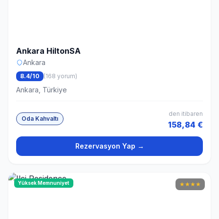
Ankara HiltonSA
Ankara
8.4/10
(168 yorum)
Ankara, Türkiye
den itibaren
Oda Kahvaltı
158,84 €
Rezervasyon Yap →
Yüksek Memnuniyet
★
★
★
★