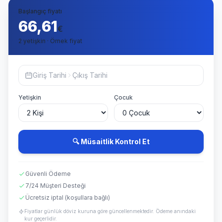
Başlangıç fiyatı
66,61
€
2 yetişkin · Örnek fiyat
Giriş Tarihi
Çıkış Tarihi
Yetişkin
Çocuk
🔍 Müsaitlik Kontrol Et
Güvenli Ödeme
7/24 Müşteri Desteği
Ücretsiz iptal (koşullara bağlı)
Fiyatlar günlük döviz kuruna göre güncellenmektedir. Ödeme anındaki
kur geçerlidir.