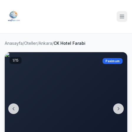
Anasayfa
/
Oteller
/
Ankara
/
CK Hotel Farabi
1
/15
Paximum