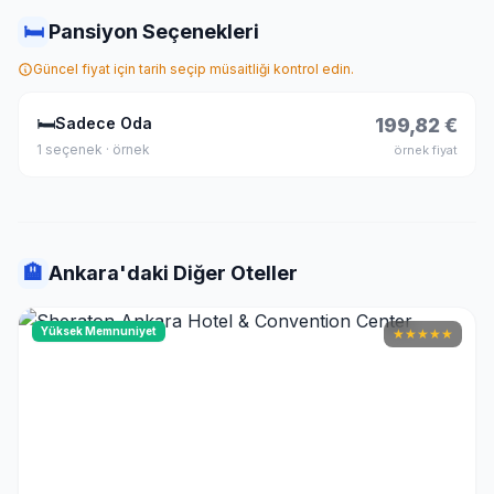
🛏
Pansiyon Seçenekleri
Güncel fiyat için tarih seçip müsaitliği kontrol edin.
🛏
Sadece Oda
199,82 €
1 seçenek · örnek
örnek fiyat
🏨
Ankara'daki Diğer Oteller
Yüksek Memnuniyet
★
★
★
★
★