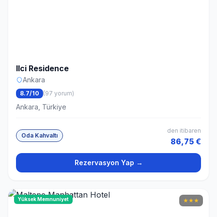
Ilci Residence
Ankara
8.7/10
(97 yorum)
Ankara, Türkiye
den itibaren
Oda Kahvaltı
86,75 €
Rezervasyon Yap →
Yüksek Memnuniyet
★
★
★