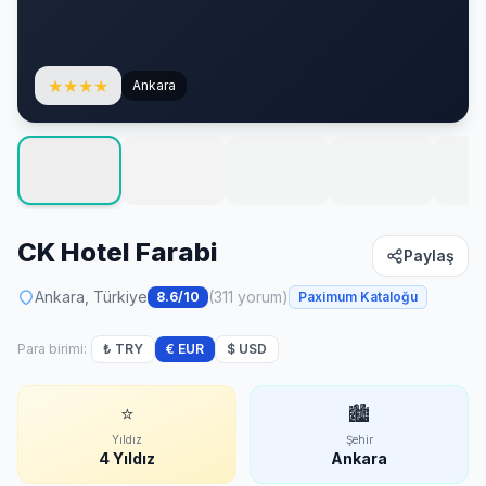
★
★
★
★
Ankara
CK Hotel Farabi
Paylaş
Ankara, Türkiye
(311 yorum)
8.6/10
Paximum Kataloğu
Para birimi:
₺ TRY
€ EUR
$ USD
⭐
🏙
Yıldız
Şehir
4 Yıldız
Ankara