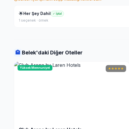
🌟
Her Şey Dahil
✓ İptal
1 seçenek · örnek
🏨
Belek'daki Diğer Oteller
Yüksek Memnuniyet
★
★
★
★
★