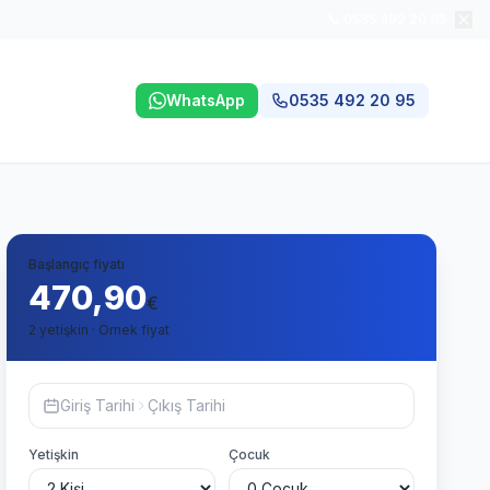
📞 0535 492 20 95
WhatsApp
0535 492 20 95
Başlangıç fiyatı
470,90
€
2 yetişkin · Örnek fiyat
Giriş Tarihi
Çıkış Tarihi
Yetişkin
Çocuk