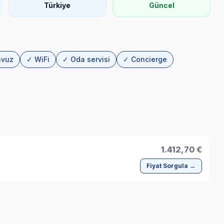
Türkiye
Güncel
avuz
✓ WiFi
✓ Oda servisi
✓ Concierge
1.412,70 €
Fiyat Sorgula →