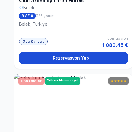
Club Arona by Laren Hotels
Belek
9.8/10
(126 yorum)
Belek, Türkiye
den itibaren
Oda Kahvaltı
1.080,45 €
Rezervasyon Yap →
Yüksek Memnuniyet
Son Odalar
★
★
★
★
★