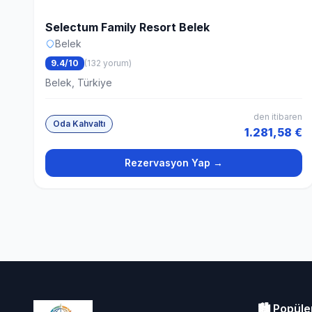
Selectum Family Resort Belek
Belek
9.4/10
(132 yorum)
Belek, Türkiye
den itibaren
Oda Kahvaltı
1.281,58 €
Rezervasyon Yap →
🏙️ Popüle