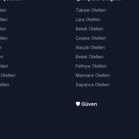
leri
Taksim Otelleri
leri
Lara Otelleri
eri
Belek Otelleri
leri
Çeşme Otelleri
i
Alaçatı Otelleri
ri
Belek Otelleri
leri
Fethiye Otelleri
telleri
Marmaris Otelleri
lleri
Sapanca Otelleri
🛡️ Güven