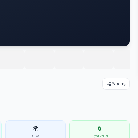
Paylaş
🌍
🔄
Ülke
Fiyat verisi