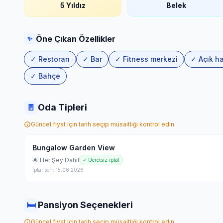
5 Yıldız
Belek
Öne Çıkan Özellikler
✨
✓ Restoran
✓ Bar
✓ Fitness merkezi
✓ Açık h
✓ Bahçe
🚪
Oda Tipleri
Güncel fiyat için tarih seçip müsaitliği kontrol edin.
Bungalow Garden View
🌟 Her Şey Dahil
✓ Ücretsiz iptal
İptal son: 15.08.2026
🛏
Pansiyon Seçenekleri
Güncel fiyat için tarih seçip müsaitliği kontrol edin.