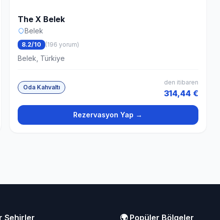
The X Belek
Belek
8.2/10
(196 yorum)
Belek, Türkiye
den itibaren
Oda Kahvaltı
314,44 €
Rezervasyon Yap →
r Şehirler
🌍 Popüler Bölgeler