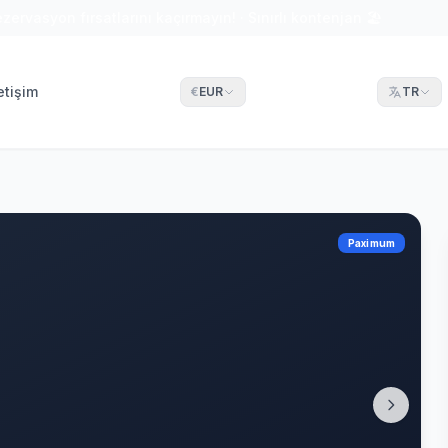
ezervasyon fırsatlarını kaçırmayın! · Sınırlı kontenjan 🏖
letişim
€
EUR
TR
Paximum