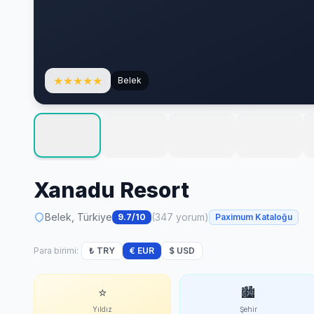
★
★
★
★
★
Belek
Xanadu Resort
Belek, Türkiye
(347 yorum)
9.7/10
Paximum Kataloğu
Para birimi:
₺ TRY
€ EUR
$ USD
⭐
🏙
Yıldız
Şehir