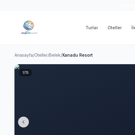
⚡ Erken r
Turlar
Oteller
İ
Anasayfa
/
Oteller
/
Belek
/
Xanadu Resort
1
/15