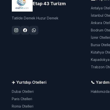
Etap 43 Turizm
Antalya Otel
İstanbul Otel
Tatilde Demek Huzur Demek
Ankara Otell
Bodrum Otel
İzmir Oteller
Bursa Otelle
Kütahya Otel
Kapadokya O
Trabzon Ote
✈️ Yurtdışı Otelleri
📞 Yardım
Dubai Otelleri
Hakkımızda
Paris Otelleri
Roma Otelleri