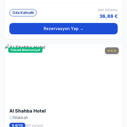
den itibaren
Oda Kahvaltı
36,86 €
Rezervasyon Yap →
Yüksek Memnuniyet
★
★
★
Al Shahba Hotel
Makkah
9.6/10
(60 yorum)