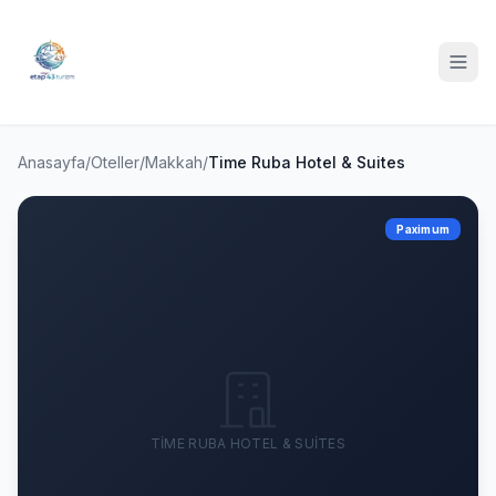
Anasayfa
/
Oteller
/
Makkah
/
Time Ruba Hotel & Suites
Paximum
TIME RUBA HOTEL & SUITES