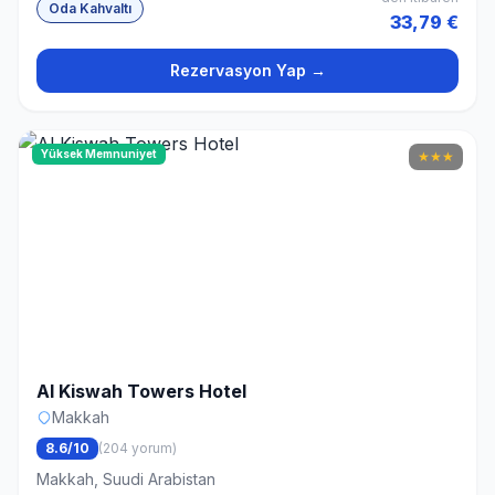
Oda Kahvaltı
33,79 €
Rezervasyon Yap →
Yüksek Memnuniyet
★
★
★
Al Kiswah Towers Hotel
Makkah
8.6/10
(204 yorum)
Makkah, Suudi Arabistan