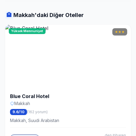
🏨
Makkah'daki Diğer Oteller
Yüksek Memnuniyet
★
★
★
Blue Coral Hotel
Makkah
9.6/10
(162 yorum)
Makkah, Suudi Arabistan
den itibaren