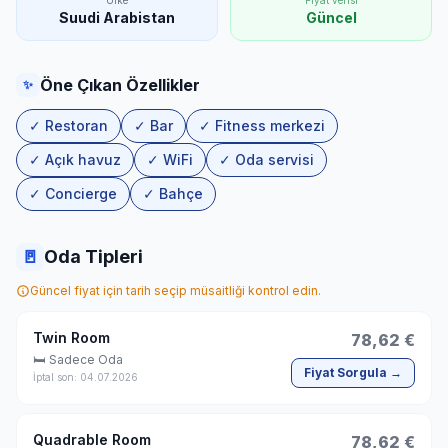
Ülke
Fiyat verisi
Suudi Arabistan
Güncel
Öne Çıkan Özellikler
✨
✓ Restoran
✓ Bar
✓ Fitness merkezi
✓ Açık havuz
✓ WiFi
✓ Oda servisi
✓ Concierge
✓ Bahçe
🚪
Oda Tipleri
Güncel fiyat için tarih seçip müsaitliği kontrol edin.
Twin Room
78,62 €
🛏 Sadece Oda
Fiyat Sorgula →
İptal son: 04.07.2026
Quadrable Room
78,62 €