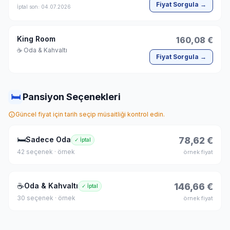
Fiyat Sorgula →
İptal son: 04.07.2026
King Room
160,08 €
☕ Oda & Kahvaltı
Fiyat Sorgula →
🛏
Pansiyon Seçenekleri
Güncel fiyat için tarih seçip müsaitliği kontrol edin.
🛏
Sadece Oda
78,62 €
✓ İptal
42 seçenek · örnek
örnek fiyat
☕
Oda & Kahvaltı
146,66 €
✓ İptal
30 seçenek · örnek
örnek fiyat