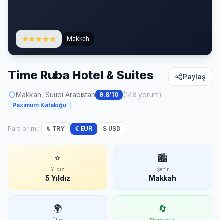
★
★
★
★
★
Makkah
Time Ruba Hotel & Suites
Paylaş
Makkah, Suudi Arabistan
(148 yorum)
9.8/10
Paximum Kataloğu
Para birimi:
₺ TRY
€ EUR
$ USD
⭐
🏙
Yıldız
Şehir
5 Yıldız
Makkah
🌍
🔄