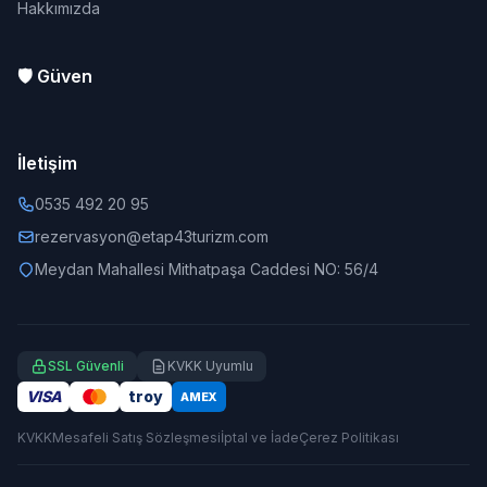
Hakkımızda
🛡️ Güven
İletişim
0535 492 20 95
rezervasyon@etap43turizm.com
Meydan Mahallesi Mithatpaşa Caddesi NO: 56/4
SSL Güvenli
KVKK Uyumlu
VISA
troy
AMEX
KVKK
Mesafeli Satış Sözleşmesi
İptal ve İade
Çerez Politikası