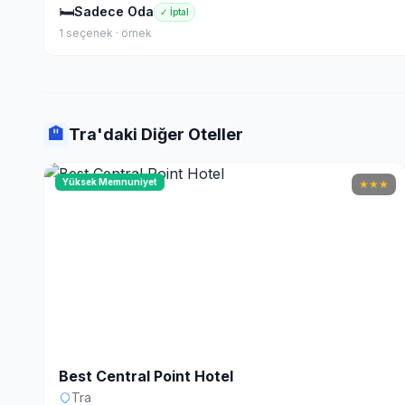
🛏
Sadece Oda
✓ İptal
1 seçenek · örnek
🏨
Tra'daki Diğer Oteller
Yüksek Memnuniyet
★
★
★
Best Central Point Hotel
Tra