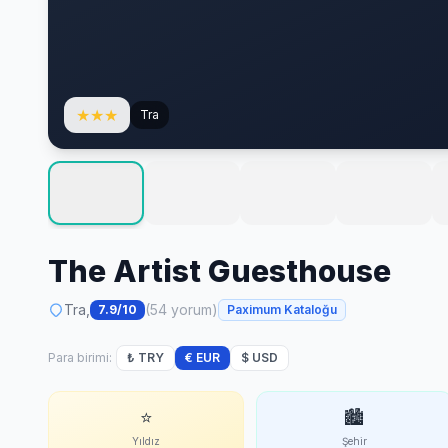
★
★
★
Tra
The Artist Guesthouse
Tra,
(54 yorum)
7.9/10
Paximum Kataloğu
Para birimi:
₺ TRY
€ EUR
$ USD
⭐
🏙
Yıldız
Şehir