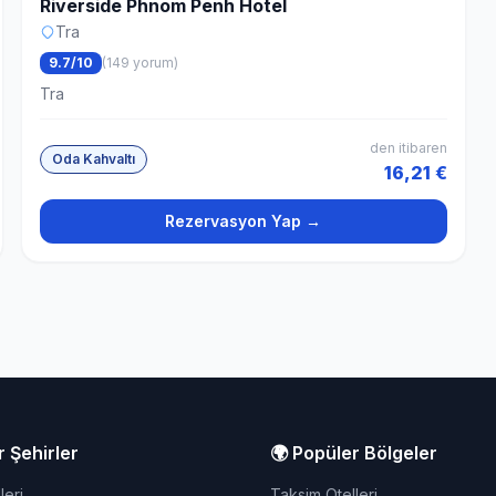
Riverside Phnom Penh Hotel
Tra
9.7/10
(149 yorum)
Tra
den itibaren
Oda Kahvaltı
16,21 €
Rezervasyon Yap →
r Şehirler
🌍 Popüler Bölgeler
leri
Taksim Otelleri