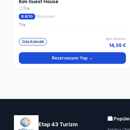
Kim Guest House
Tra
8.8/10
(194 yorum)
Tra
den itibaren
Oda Kahvaltı
14,55 €
Rezervasyon Yap →
🏙️ Popüle
Etap 43 Turizm
Antalya Otel