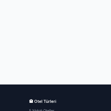
🏨 Otel Türleri
5 Yıldızlı Oteller