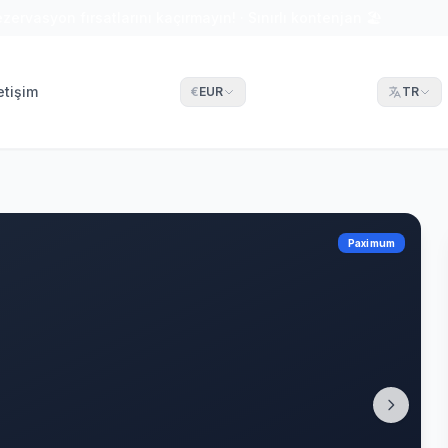
ezervasyon fırsatlarını kaçırmayın! · Sınırlı kontenjan 🏖
letişim
€
EUR
TR
Paximum