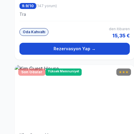
9.9/10
(147 yorum)
Tra
den itibaren
Oda Kahvaltı
15,35 €
Rezervasyon Yap →
Yüksek Memnuniyet
Son Odalar
★
★
★