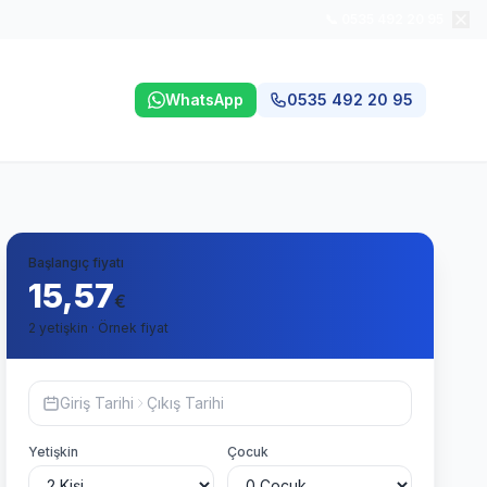
📞 0535 492 20 95
WhatsApp
0535 492 20 95
Başlangıç fiyatı
15,57
€
2 yetişkin · Örnek fiyat
Giriş Tarihi
Çıkış Tarihi
Yetişkin
Çocuk