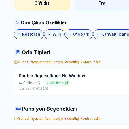
3 Yıldız
Tra
Öne Çıkan Özellikler
✨
✓ Restoran
✓ WiFi
✓ Otopark
✓ Kahvaltı dahil
🚪
Oda Tipleri
Güncel fiyat için tarih seçip müsaitliği kontrol edin.
Double Duplex Room No Window
🛏 Sadece Oda
✓ Ücretsiz iptal
İptal son: 31.05.2026
🛏
Pansiyon Seçenekleri
Güncel fiyat için tarih seçip müsaitliği kontrol edin.