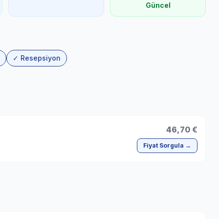
Güncel
✓ Resepsiyon
46,70 €
Fiyat Sorgula →