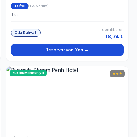
9.9/10
(155 yorum)
Tra
den itibaren
Oda Kahvaltı
18,74 €
Rezervasyon Yap →
Yüksek Memnuniyet
★
★
★