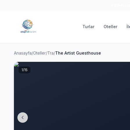
⚡ Erken r
Turlar
Oteller
İ
Anasayfa
/
Oteller
/
Tra
/
The Artist Guesthouse
1
/15