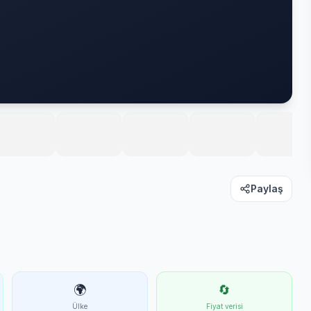
Paylaş
🌍
🔄
Ülke
Fiyat verisi