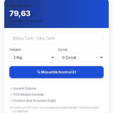
Başlangıç fiyatı
79,63
€
2 yetişkin · Örnek fiyat
Giriş Tarihi
Çıkış Tarihi
Yetişkin
Çocuk
🔍 Müsaitlik Kontrol Et
Güvenli Ödeme
7/24 Müşteri Desteği
Ücretsiz iptal (koşullara bağlı)
Fiyatlar günlük döviz kuruna göre güncellenmektedir. Ödeme anındaki
kur geçerlidir.