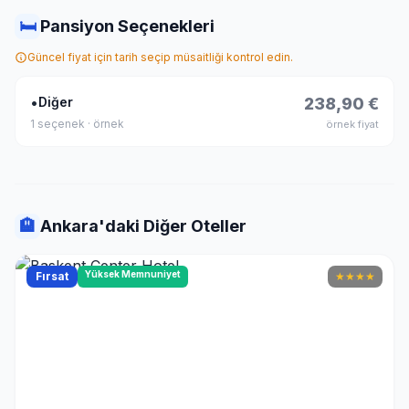
🛏
Pansiyon Seçenekleri
Güncel fiyat için tarih seçip müsaitliği kontrol edin.
•
Diğer
238,90 €
1 seçenek · örnek
örnek fiyat
🏨
Ankara'daki Diğer Oteller
Yüksek Memnuniyet
Fırsat
★
★
★
★