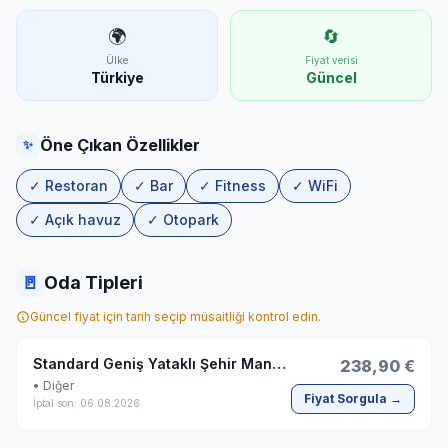
🌍
🔄
Ülke
Fiyat verisi
Türkiye
Güncel
Öne Çıkan Özellikler
✨
✓ Restoran
✓ Bar
✓ Fitness
✓ WiFi
✓ Açık havuz
✓ Otopark
🚪
Oda Tipleri
Güncel fiyat için tarih seçip müsaitliği kontrol edin.
Standard Geniş Yataklı Şehir Manzaralı Oda
238,90 €
• Diğer
Fiyat Sorgula →
İptal son: 06.08.2026