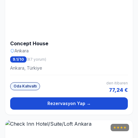
Concept House
Ankara
9.1/10
(87 yorum)
Ankara, Türkiye
den itibaren
Oda Kahvaltı
77,24 €
Rezervasyon Yap →
★
★
★
★