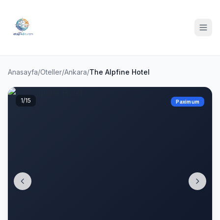
Anasayfa
/
Oteller
/
Ankara
/
The Alpfine Hotel
1
/15
Paximum