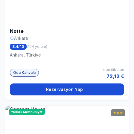
Notte
Ankara
8.4/10
(104 yorum)
Ankara, Türkiye
den itibaren
Oda Kahvaltı
72,12 €
Rezervasyon Yap →
Yüksek Memnuniyet
★
★
★