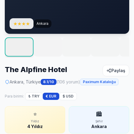
★
★
★
★
Ankara
The Alpfine Hotel
Paylaş
Ankara, Türkiye
(106 yorum)
8.1/10
Paximum Kataloğu
Para birimi:
₺ TRY
€ EUR
$ USD
⭐
🏙
Yıldız
Şehir
4 Yıldız
Ankara