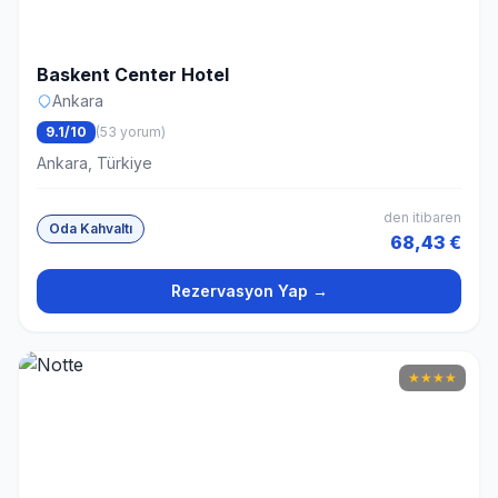
Baskent Center Hotel
Ankara
9.1/10
(53 yorum)
Ankara, Türkiye
den itibaren
Oda Kahvaltı
68,43 €
Rezervasyon Yap →
★
★
★
★