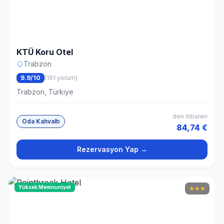
KTÜ Koru Otel
Trabzon
9.9/10
(191 yorum)
Trabzon, Türkiye
den itibaren
Oda Kahvaltı
84,74 €
Rezervasyon Yap →
Yüksek Memnuniyet
★
★
★