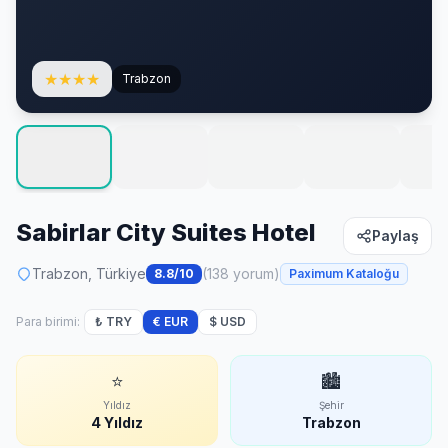
★
★
★
★
Trabzon
Sabirlar City Suites Hotel
Paylaş
Trabzon, Türkiye
(138 yorum)
8.8/10
Paximum Kataloğu
Para birimi:
₺ TRY
€ EUR
$ USD
⭐
🏙
Yıldız
Şehir
4 Yıldız
Trabzon