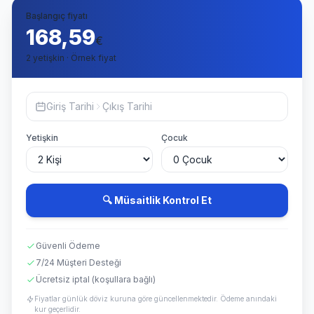
Başlangıç fiyatı
168,59
€
2 yetişkin · Örnek fiyat
Giriş Tarihi
Çıkış Tarihi
Yetişkin
Çocuk
🔍 Müsaitlik Kontrol Et
Güvenli Ödeme
7/24 Müşteri Desteği
Ücretsiz iptal (koşullara bağlı)
Fiyatlar günlük döviz kuruna göre güncellenmektedir. Ödeme anındaki
kur geçerlidir.