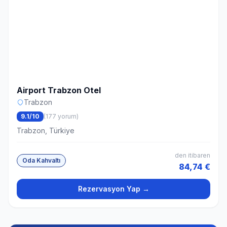
Airport Trabzon Otel
Trabzon
9.1/10
(177 yorum)
Trabzon, Türkiye
den itibaren
Oda Kahvaltı
84,74 €
Rezervasyon Yap →