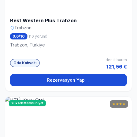
Best Western Plus Trabzon
Trabzon
9.6/10
(116 yorum)
Trabzon, Türkiye
den itibaren
Oda Kahvaltı
121,56 €
Rezervasyon Yap →
Yüksek Memnuniyet
★
★
★
★