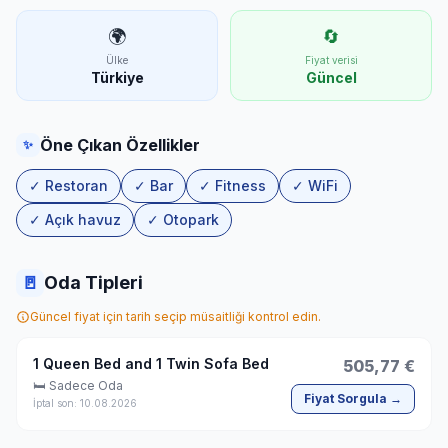
🌍
🔄
Ülke
Fiyat verisi
Türkiye
Güncel
Öne Çıkan Özellikler
✨
✓ Restoran
✓ Bar
✓ Fitness
✓ WiFi
✓ Açık havuz
✓ Otopark
🚪
Oda Tipleri
Güncel fiyat için tarih seçip müsaitliği kontrol edin.
1 Queen Bed and 1 Twin Sofa Bed
505,77 €
🛏 Sadece Oda
Fiyat Sorgula →
İptal son: 10.08.2026