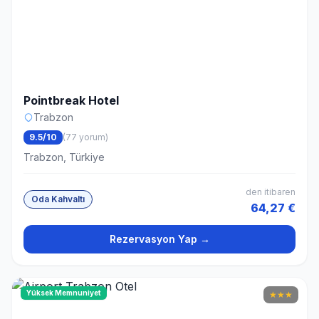
Pointbreak Hotel
Trabzon
9.5/10
(77 yorum)
Trabzon, Türkiye
den itibaren
Oda Kahvaltı
64,27 €
Rezervasyon Yap →
Yüksek Memnuniyet
★
★
★