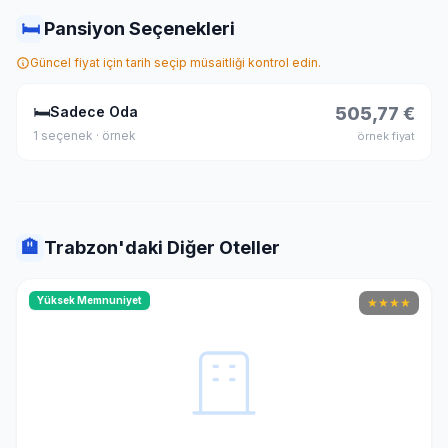
🛏
Pansiyon Seçenekleri
Güncel fiyat için tarih seçip müsaitliği kontrol edin.
🛏
Sadece Oda
505,77 €
1 seçenek · örnek
örnek fiyat
🏨
Trabzon'daki Diğer Oteller
Yüksek Memnuniyet
★
★
★
★