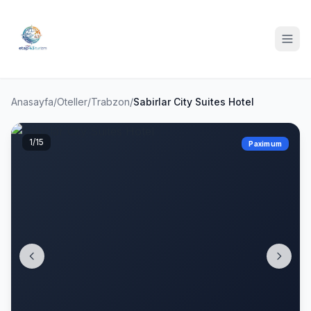
Anasayfa
/
Oteller
/
Trabzon
/
Sabirlar City Suites Hotel
1
/15
Paximum