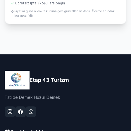
Ücretsiz iptal (koşullara bağlı)
Fiyatlar günlük döviz kuruna göre güncellenmektedir. Ödeme anındaki
kur geçerlidir.
Etap 43 Turizm
Tatilde Demek Huzur Demek