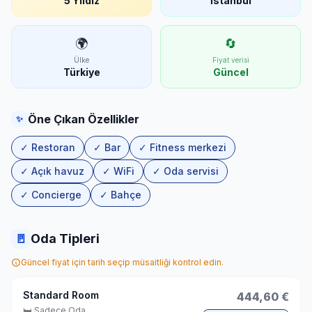
5 Yıldız
İstanbul
🌍
🔄
Ülke
Fiyat verisi
Türkiye
Güncel
Öne Çıkan Özellikler
✨
✓ Restoran
✓ Bar
✓ Fitness merkezi
✓ Açık havuz
✓ WiFi
✓ Oda servisi
✓ Concierge
✓ Bahçe
🚪
Oda Tipleri
Güncel fiyat için tarih seçip müsaitliği kontrol edin.
Standard Room
444,60 €
🛏 Sadece Oda