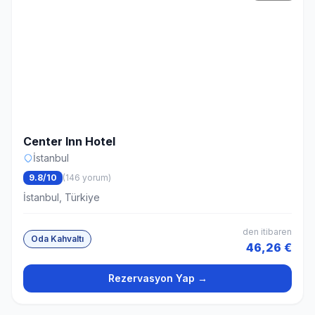
Center Inn Hotel
İstanbul
9.8/10
(146 yorum)
İstanbul, Türkiye
den itibaren
Oda Kahvaltı
46,26 €
Rezervasyon Yap →