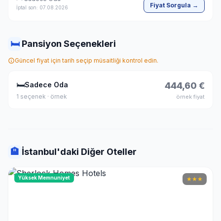
Fiyat Sorgula →
İptal son: 07.08.2026
🛏
Pansiyon Seçenekleri
Güncel fiyat için tarih seçip müsaitliği kontrol edin.
🛏
Sadece Oda
444,60 €
1 seçenek · örnek
örnek fiyat
🏨
İstanbul'daki Diğer Oteller
Yüksek Memnuniyet
★
★
★