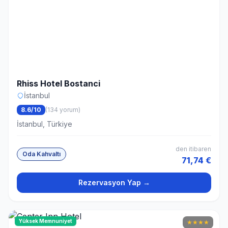
Rhiss Hotel Bostanci
İstanbul
8.6/10
(134 yorum)
İstanbul, Türkiye
den itibaren
Oda Kahvaltı
71,74 €
Rezervasyon Yap →
Yüksek Memnuniyet
★
★
★
★