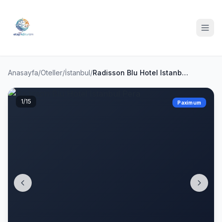
Anasayfa
/
Oteller
/
İstanbul
/
Radisson Blu Hotel Istanbul Pera
1
/15
Paximum