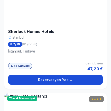
Sherlock Homes Hotels
İstanbul
8.7/10
(81 yorum)
İstanbul, Türkiye
den itibaren
Oda Kahvaltı
47,20 €
Rezervasyon Yap →
Yüksek Memnuniyet
★
★
★
★