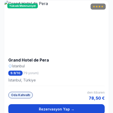
Yüksek Memnuniyet
★
★
★
★
Grand Hotel de Pera
İstanbul
9.9/10
(79 yorum)
İstanbul, Türkiye
den itibaren
Oda Kahvaltı
78,50 €
Rezervasyon Yap →