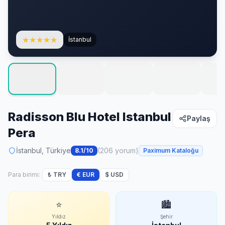
★
★
★
★
★
İstanbul
Radisson Blu Hotel Istanbul
Paylaş
Pera
İstanbul, Türkiye
(206 yorum)
8.1/10
Paximum Kataloğu
Para birimi:
₺ TRY
€ EUR
$ USD
⭐
🏙
Yıldız
Şehir