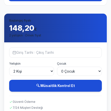
Başlangıç fiyatı
148,20
€
2 yetişkin · Örnek fiyat
Giriş Tarihi
Çıkış Tarihi
Yetişkin
Çocuk
🔍 Müsaitlik Kontrol Et
Güvenli Ödeme
7/24 Müşteri Desteği