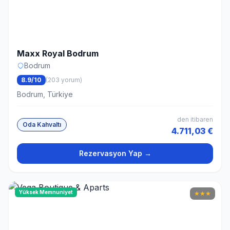
Maxx Royal Bodrum
Bodrum
8.9/10
(203 yorum)
Bodrum, Türkiye
den itibaren
Oda Kahvaltı
4.711,03 €
Rezervasyon Yap →
Yüksek Memnuniyet
★
★
★