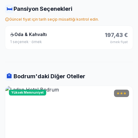
🛏
Pansiyon Seçenekleri
Güncel fiyat için tarih seçip müsaitliği kontrol edin.
☕
Oda & Kahvaltı
197,43 €
1 seçenek · örnek
örnek fiyat
🏨
Bodrum'daki Diğer Oteller
Yüksek Memnuniyet
★
★
★