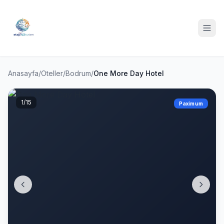
Anasayfa
/
Oteller
/
Bodrum
/
One More Day Hotel
1
/15
Paximum