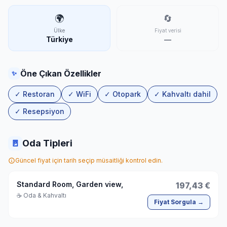
🌍
🔄
Ülke
Fiyat verisi
Türkiye
—
Öne Çıkan Özellikler
✨
✓ Restoran
✓ WiFi
✓ Otopark
✓ Kahvaltı dahil
✓ Resepsiyon
🚪
Oda Tipleri
Güncel fiyat için tarih seçip müsaitliği kontrol edin.
Standard Room, Garden view,
197,43 €
☕ Oda & Kahvaltı
Fiyat Sorgula →