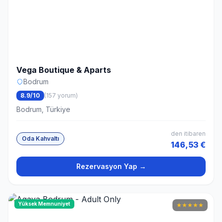
Vega Boutique & Aparts
Bodrum
8.9/10
(157 yorum)
Bodrum, Türkiye
den itibaren
Oda Kahvaltı
146,53 €
Rezervasyon Yap →
Yüksek Memnuniyet
★
★
★
★
★