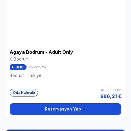
Agaya Bodrum - Adult Only
Bodrum
8.9/10
(145 yorum)
Bodrum, Türkiye
den itibaren
Oda Kahvaltı
696,21 €
Rezervasyon Yap →