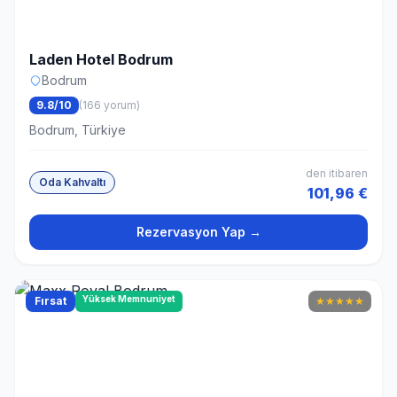
Laden Hotel Bodrum
Bodrum
9.8/10
(166 yorum)
Bodrum, Türkiye
den itibaren
Oda Kahvaltı
101,96 €
Rezervasyon Yap →
Yüksek Memnuniyet
Fırsat
★
★
★
★
★