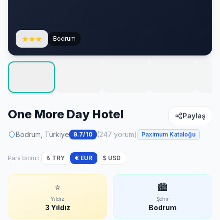
★
★
★
Bodrum
One More Day Hotel
Paylaş
Bodrum, Türkiye
(247 yorum)
9.7/10
Paximum Kataloğu
Para birimi:
₺ TRY
€ EUR
$ USD
⭐
🏙
Yıldız
Şehir
3 Yıldız
Bodrum