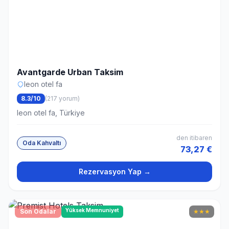
Avantgarde Urban Taksim
leon otel fa
8.3/10
(217 yorum)
leon otel fa, Türkiye
den itibaren
Oda Kahvaltı
73,27 €
Rezervasyon Yap →
Yüksek Memnuniyet
Son Odalar
★
★
★