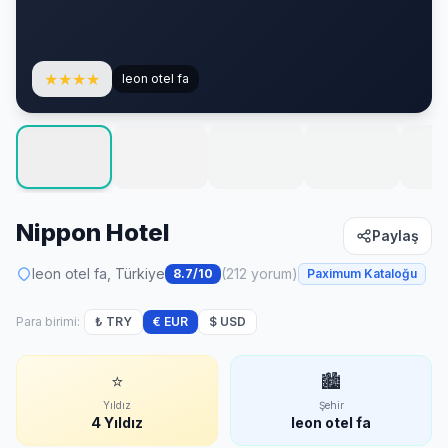
★
★
★
★
leon otel fa
Nippon Hotel
Paylaş
leon otel fa, Türkiye
(212 yorum)
8.7/10
Paximum Kataloğu
Para birimi:
₺ TRY
€ EUR
$ USD
⭐
🏙
Yıldız
Şehir
4 Yıldız
leon otel fa