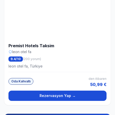
Premist Hotels Taksim
leon otel fa
9.4/10
(200 yorum)
leon otel fa, Türkiye
den itibaren
Oda Kahvaltı
50,99 €
Rezervasyon Yap →