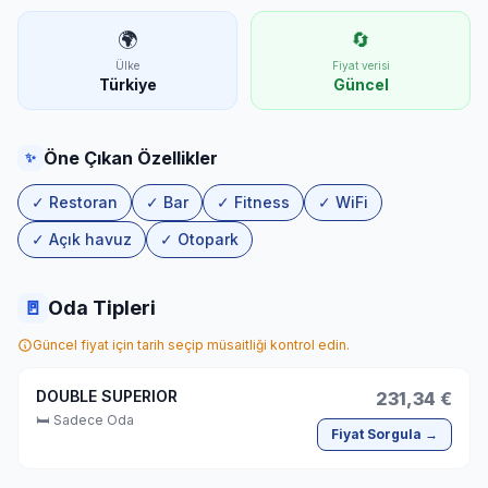
🌍
🔄
Ülke
Fiyat verisi
Türkiye
Güncel
Öne Çıkan Özellikler
✨
✓ Restoran
✓ Bar
✓ Fitness
✓ WiFi
✓ Açık havuz
✓ Otopark
🚪
Oda Tipleri
Güncel fiyat için tarih seçip müsaitliği kontrol edin.
DOUBLE SUPERIOR
231,34 €
🛏 Sadece Oda
Fiyat Sorgula →