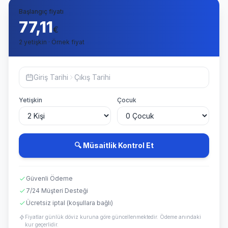
Başlangıç fiyatı
77,11
€
2 yetişkin · Örnek fiyat
Giriş Tarihi
Çıkış Tarihi
Yetişkin
Çocuk
🔍 Müsaitlik Kontrol Et
Güvenli Ödeme
7/24 Müşteri Desteği
Ücretsiz iptal (koşullara bağlı)
Fiyatlar günlük döviz kuruna göre güncellenmektedir. Ödeme anındaki
kur geçerlidir.