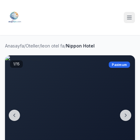
Anasayfa
/
Oteller
/
leon otel fa
/
Nippon Hotel
1
/15
Paximum