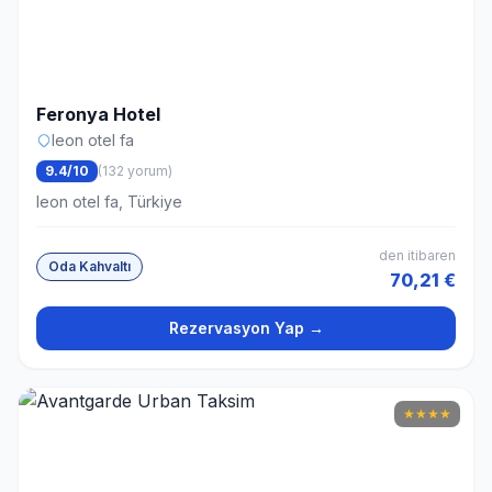
Feronya Hotel
leon otel fa
9.4/10
(132 yorum)
leon otel fa, Türkiye
den itibaren
Oda Kahvaltı
70,21 €
Rezervasyon Yap →
★
★
★
★