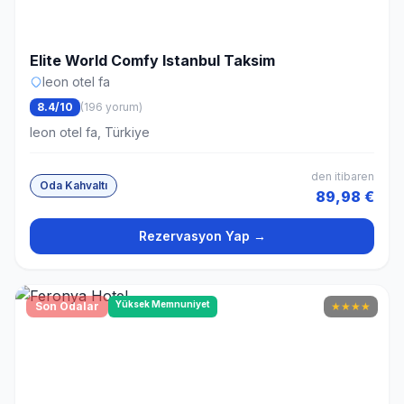
Elite World Comfy Istanbul Taksim
leon otel fa
8.4/10
(196 yorum)
leon otel fa, Türkiye
den itibaren
Oda Kahvaltı
89,98 €
Rezervasyon Yap →
Yüksek Memnuniyet
Son Odalar
★
★
★
★