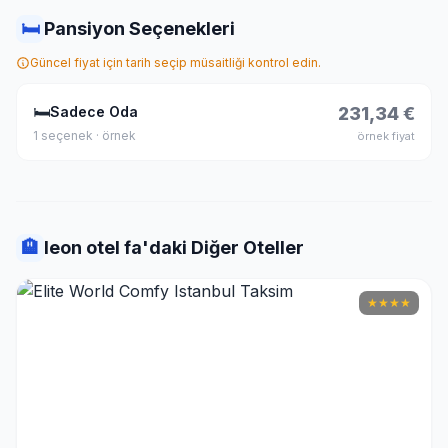
🛏
Pansiyon Seçenekleri
Güncel fiyat için tarih seçip müsaitliği kontrol edin.
🛏
Sadece Oda
231,34 €
1 seçenek · örnek
örnek fiyat
🏨
leon otel fa'daki Diğer Oteller
★
★
★
★