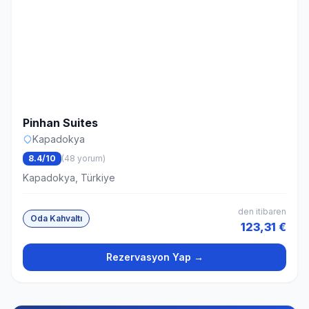
Pinhan Suites
Kapadokya
8.4/10
(48 yorum)
Kapadokya, Türkiye
den itibaren
Oda Kahvaltı
123,31 €
Rezervasyon Yap →