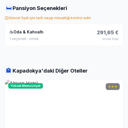
🛏
Pansiyon Seçenekleri
Güncel fiyat için tarih seçip müsaitliği kontrol edin.
☕
Oda & Kahvaltı
291,65 €
1 seçenek · örnek
örnek fiyat
🏨
Kapadokya'daki Diğer Oteller
Yüksek Memnuniyet
★
★
★