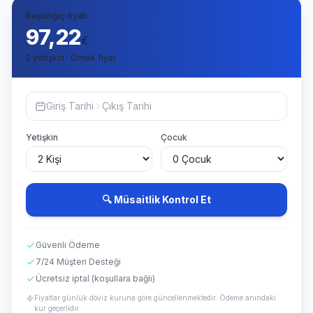
Başlangıç fiyatı
97,22
€
2 yetişkin · Örnek fiyat
Giriş Tarihi
Çıkış Tarihi
Yetişkin
Çocuk
🔍 Müsaitlik Kontrol Et
Güvenli Ödeme
7/24 Müşteri Desteği
Ücretsiz iptal (koşullara bağlı)
Fiyatlar günlük döviz kuruna göre güncellenmektedir. Ödeme anındaki
kur geçerlidir.