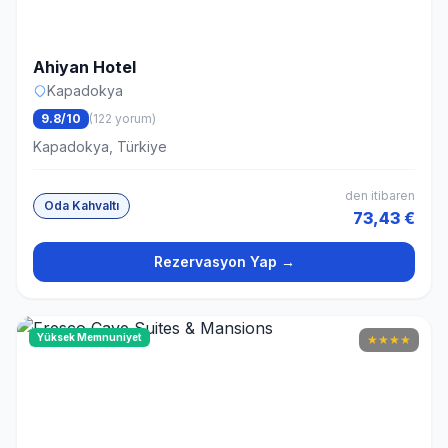
Ahiyan Hotel
Kapadokya
9.8/10
(122 yorum)
Kapadokya, Türkiye
den itibaren
Oda Kahvaltı
73,43 €
Rezervasyon Yap →
Yüksek Memnuniyet
★
★
★
★