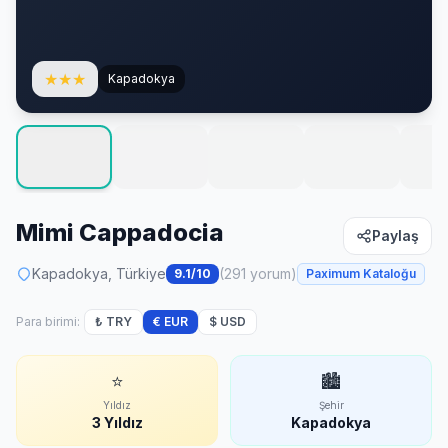
★
★
★
Kapadokya
Mimi Cappadocia
Paylaş
Kapadokya, Türkiye
(291 yorum)
9.1/10
Paximum Kataloğu
Para birimi:
₺ TRY
€ EUR
$ USD
⭐
🏙
Yıldız
Şehir
3 Yıldız
Kapadokya