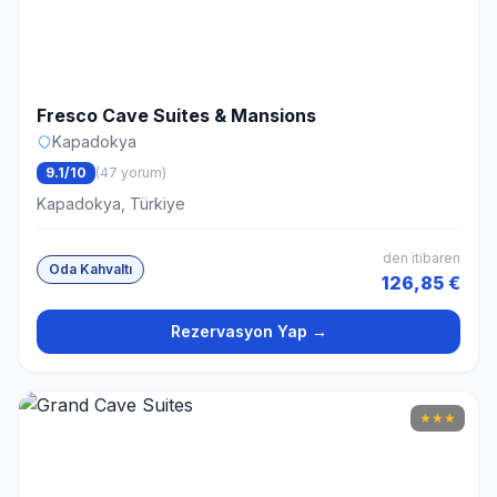
Fresco Cave Suites & Mansions
Kapadokya
9.1/10
(47 yorum)
Kapadokya, Türkiye
den itibaren
Oda Kahvaltı
126,85 €
Rezervasyon Yap →
★
★
★