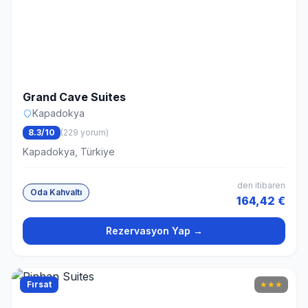
Grand Cave Suites
Kapadokya
8.3/10
(229 yorum)
Kapadokya, Türkiye
den itibaren
Oda Kahvaltı
164,42 €
Rezervasyon Yap →
Fırsat
★
★
★