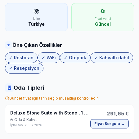
🌍
🔄
Ülke
Fiyat verisi
Türkiye
Güncel
Öne Çıkan Özellikler
✨
✓ Restoran
✓ WiFi
✓ Otopark
✓ Kahvaltı dahil
✓ Resepsiyon
🚪
Oda Tipleri
Güncel fiyat için tarih seçip müsaitliği kontrol edin.
Deluxe Stone Suite with Stone , 1 Double Bed
291,65 €
☕ Oda & Kahvaltı
Fiyat Sorgula →
İptal son: 23.07.2026