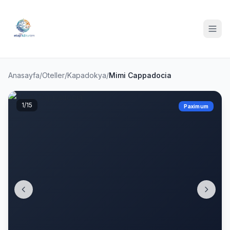
Anasayfa
/
Oteller
/
Kapadokya
/
Mimi Cappadocia
1
/15
Paximum