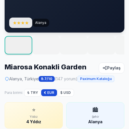
★
★
★
★
Alanya
Miarosa Konakli Garden
Paylaş
Alanya, Türkiye
(147 yorum)
9.7/10
Paximum Kataloğu
Para birimi:
₺ TRY
€ EUR
$ USD
⭐
🏙
Yıldız
Şehir
4 Yıldız
Alanya