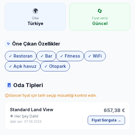
🌍
🔄
Ülke
Fiyat verisi
Türkiye
Güncel
Öne Çıkan Özellikler
✨
✓ Restoran
✓ Bar
✓ Fitness
✓ WiFi
✓ Açık havuz
✓ Otopark
🚪
Oda Tipleri
Güncel fiyat için tarih seçip müsaitliği kontrol edin.
Standard Land View
657,38 €
🌟 Her Şey Dahil
Fiyat Sorgula →
İptal son: 07.08.2026