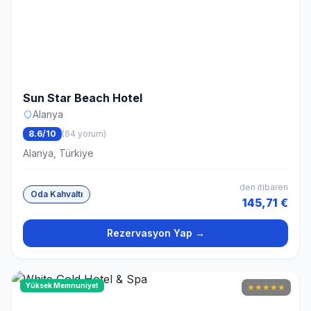
Sun Star Beach Hotel
Alanya
8.6/10
(64 yorum)
Alanya, Türkiye
den itibaren
Oda Kahvaltı
145,71 €
Rezervasyon Yap →
Yüksek Memnuniyet
★
★
★
★
★