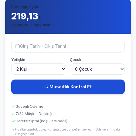
Başlangıç fiyatı
219,13
€
2 yetişkin · Örnek fiyat
Giriş Tarihi
Çıkış Tarihi
Yetişkin
Çocuk
🔍 Müsaitlik Kontrol Et
Güvenli Ödeme
7/24 Müşteri Desteği
Ücretsiz iptal (koşullara bağlı)
Fiyatlar günlük döviz kuruna göre güncellenmektedir. Ödeme anındaki
kur geçerlidir.