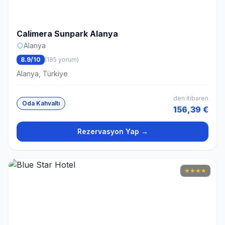
Calimera Sunpark Alanya
Alanya
8.9/10
(185 yorum)
Alanya, Türkiye
den itibaren
Oda Kahvaltı
156,39 €
Rezervasyon Yap →
★
★
★
★