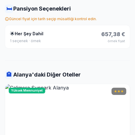
🛏
Pansiyon Seçenekleri
Güncel fiyat için tarih seçip müsaitliği kontrol edin.
🌟
Her Şey Dahil
657,38 €
1 seçenek · örnek
örnek fiyat
🏨
Alanya'daki Diğer Oteller
Yüksek Memnuniyet
★
★
★