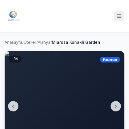
Anasayfa
/
Oteller
/
Alanya
/
Miarosa Konakli Garden
1
/15
Paximum