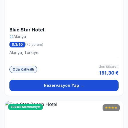
Blue Star Hotel
Alanya
8.3/10
(75 yorum)
Alanya, Türkiye
den itibaren
Oda Kahvaltı
191,30 €
Rezervasyon Yap →
Yüksek Memnuniyet
★
★
★
★