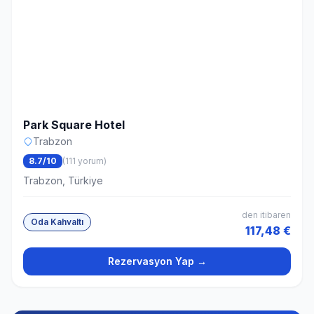
Park Square Hotel
Trabzon
8.7/10
(111 yorum)
Trabzon, Türkiye
den itibaren
Oda Kahvaltı
117,48 €
Rezervasyon Yap →