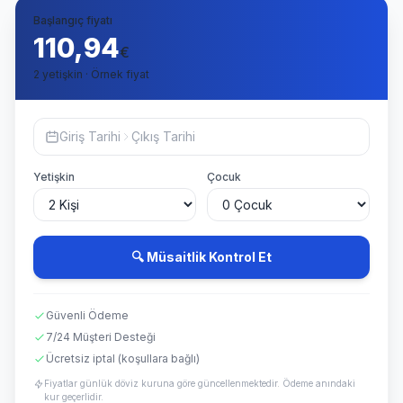
Başlangıç fiyatı
110,94
€
2 yetişkin · Örnek fiyat
Giriş Tarihi
Çıkış Tarihi
Yetişkin
Çocuk
🔍 Müsaitlik Kontrol Et
Güvenli Ödeme
7/24 Müşteri Desteği
Ücretsiz iptal (koşullara bağlı)
Fiyatlar günlük döviz kuruna göre güncellenmektedir. Ödeme anındaki
kur geçerlidir.