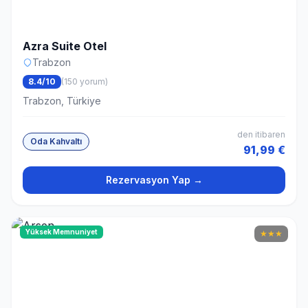
Azra Suite Otel
Trabzon
8.4/10
(150 yorum)
Trabzon, Türkiye
den itibaren
Oda Kahvaltı
91,99 €
Rezervasyon Yap →
Yüksek Memnuniyet
★
★
★