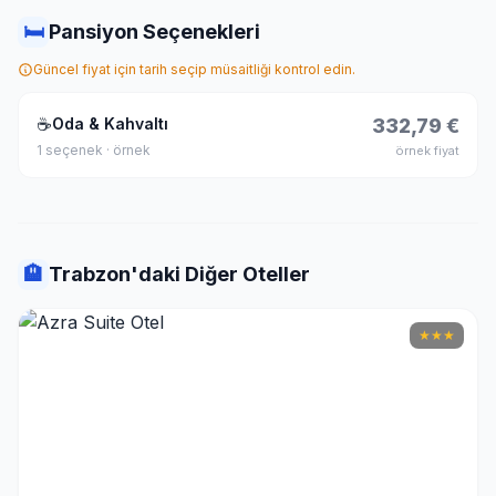
🛏
Pansiyon Seçenekleri
Güncel fiyat için tarih seçip müsaitliği kontrol edin.
☕
Oda & Kahvaltı
332,79 €
1 seçenek · örnek
örnek fiyat
🏨
Trabzon'daki Diğer Oteller
★
★
★