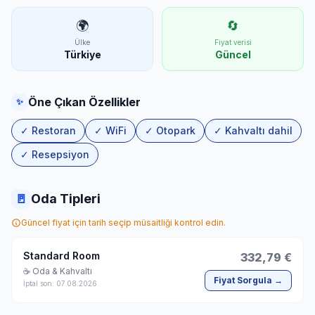
🌍
🔄
Ülke
Fiyat verisi
Türkiye
Güncel
Öne Çıkan Özellikler
✨
✓ Restoran
✓ WiFi
✓ Otopark
✓ Kahvaltı dahil
✓ Resepsiyon
🚪
Oda Tipleri
Güncel fiyat için tarih seçip müsaitliği kontrol edin.
Standard Room
332,79 €
☕ Oda & Kahvaltı
Fiyat Sorgula →
İptal son: 07.08.2026