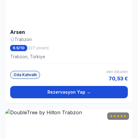
Arsen
Trabzon
9.5/10
(227 yorum)
Trabzon, Türkiye
den itibaren
Oda Kahvaltı
70,53 €
Rezervasyon Yap →
★
★
★
★
★