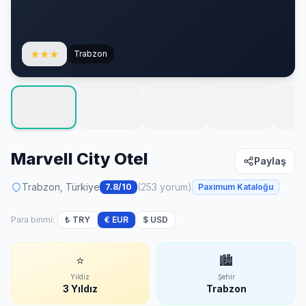
★
★
★
Trabzon
Marvell City Otel
Paylaş
Trabzon, Türkiye
(253 yorum)
7.8/10
Paximum Kataloğu
Para birimi:
₺ TRY
€ EUR
$ USD
⭐
🏙
Yıldız
Şehir
3 Yıldız
Trabzon