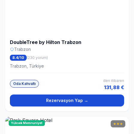
DoubleTree by Hilton Trabzon
Trabzon
8.4/10
(230 yorum)
Trabzon, Türkiye
den itibaren
Oda Kahvaltı
131,88 €
Rezervasyon Yap →
Yüksek Memnuniyet
★
★
★