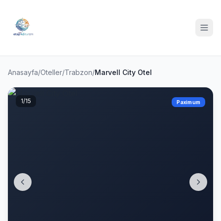
Anasayfa
/
Oteller
/
Trabzon
/
Marvell City Otel
1
/15
Paximum