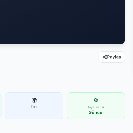
Paylaş
🌍
🔄
Ülke
Fiyat verisi
Güncel