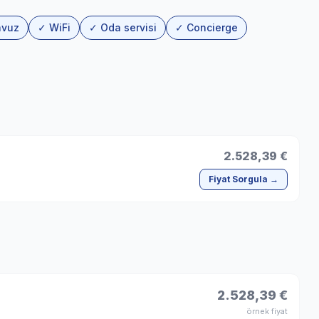
avuz
✓ WiFi
✓ Oda servisi
✓ Concierge
2.528,39 €
Fiyat Sorgula →
2.528,39 €
örnek fiyat