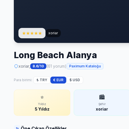
★
★
★
★
★
xoriar
Long Beach Alanya
xoriar,
(61 yorum)
8.6/10
Paximum Kataloğu
Para birimi:
₺ TRY
€ EUR
$ USD
⭐
🏙
Yıldız
Şehir
5 Yıldız
xoriar
Öne Çıkan Özellikler
✨