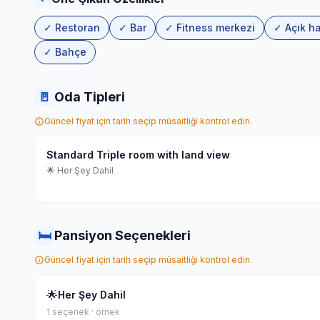
✓ Restoran
✓ Bar
✓ Fitness merkezi
✓ Açık h
✓ Bahçe
🚪
Oda Tipleri
Güncel fiyat için tarih seçip müsaitliği kontrol edin.
Standard Triple room with land view
🌟 Her Şey Dahil
🛏
Pansiyon Seçenekleri
Güncel fiyat için tarih seçip müsaitliği kontrol edin.
🌟
Her Şey Dahil
1 seçenek · örnek