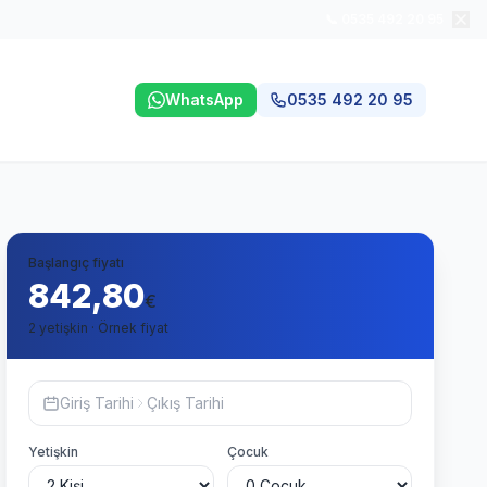
📞 0535 492 20 95
WhatsApp
0535 492 20 95
Başlangıç fiyatı
842,80
€
2 yetişkin · Örnek fiyat
Giriş Tarihi
Çıkış Tarihi
Yetişkin
Çocuk