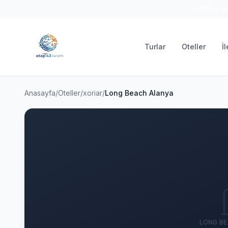
⚡ Erken r
Turlar
Oteller
İ
Anasayfa
/
Oteller
/
xoriar
/
Long Beach Alanya
LONG BE