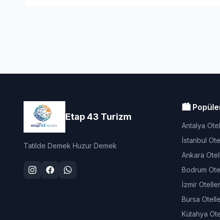
🏙️ Popüle
Etap 43 Turizm
Antalya Otel
İstanbul Otel
Tatilde Demek Huzur Demek
Ankara Otell
Bodrum Otel
İzmir Oteller
Bursa Otelle
Kütahya Otel