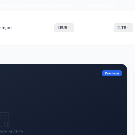
ezervasyon fırsatlarını kaçırmayın! · Sınırlı kontenjan 🏖
letişim
€
EUR
TR
Paximum
ACH ALANYA