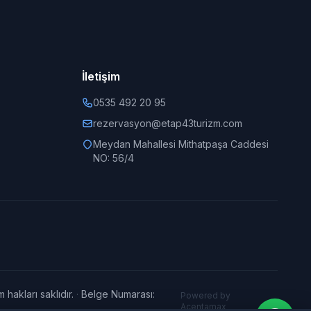
İletişim
0535 492 20 95
rezervasyon@etap43turizm.com
Meydan Mahallesi Mithatpaşa Caddesi
NO: 56/4
kları saklıdır.
·
Belge Numarası:
Powered by
Acentamax