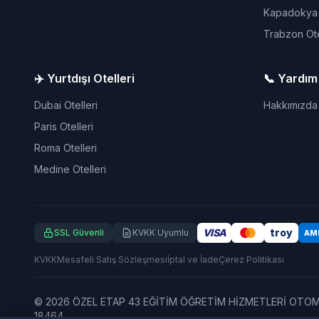
Kapadokya O
Trabzon Ote
✈️ Yurtdışı Otelleri
📞 Yardım
Dubai Otelleri
Hakkımızda
Paris Otelleri
Roma Otelleri
Medine Otelleri
VISA
troy
SSL Güvenli
KVKK Uyumlu
AM
KVKK
Mesafeli Satış Sözleşmesi
İptal ve İade
Çerez Politikası
© 2026 ÖZEL ETAP 43 EĞİTİM ÖĞRETİM HİZMETLERİ OTOMOTİ
18464