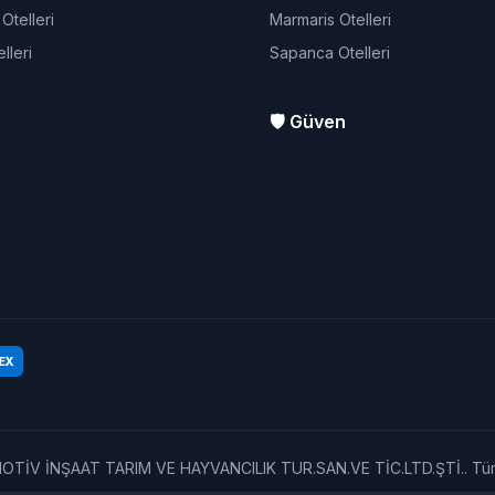
telleri
Marmaris Otelleri
lleri
Sapanca Otelleri
🛡️ Güven
EX
V İNŞAAT TARIM VE HAYVANCILIK TUR.SAN.VE TİC.LTD.ŞTİ.. Tüm ha