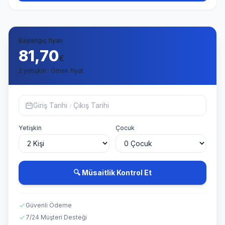
Başlangıç fiyatı
81,70
€
2 yetişkin · Örnek fiyat
Giriş Tarihi
Çıkış Tarihi
Yetişkin
Çocuk
🔍 Müsaitlik Kontrol Et
Güvenli Ödeme
7/24 Müşteri Desteği