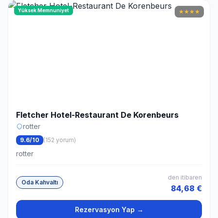
Yüksek Memnuniyet
★
★
★
★
Fletcher Hotel-Restaurant De Korenbeurs
rotter
9.6/10
(152 yorum)
rotter
den itibaren
Oda Kahvaltı
84,68 €
Rezervasyon Yap →