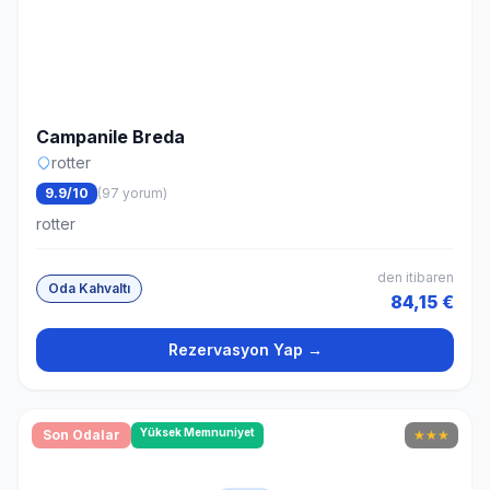
Campanile Breda
rotter
9.9/10
(97 yorum)
rotter
den itibaren
Oda Kahvaltı
84,15 €
Rezervasyon Yap →
Yüksek Memnuniyet
Son Odalar
★
★
★