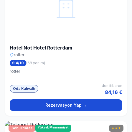
Hotel Not Hotel Rotterdam
rotter
9.4/10
(68 yorum)
rotter
den itibaren
Oda Kahvaltı
84,16 €
Rezervasyon Yap →
Yüksek Memnuniyet
Son Odalar
★
★
★