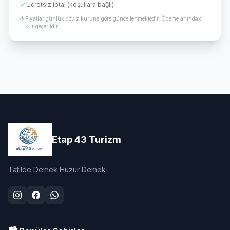
Ücretsiz iptal (koşullara bağlı)
Fiyatlar günlük döviz kuruna göre güncellenmektedir. Ödeme anındaki
kur geçerlidir.
Etap 43 Turizm
Tatilde Demek Huzur Demek