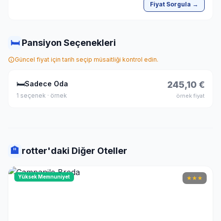
Fiyat Sorgula →
🛏
Pansiyon Seçenekleri
Güncel fiyat için tarih seçip müsaitliği kontrol edin.
🛏
Sadece Oda
245,10 €
1 seçenek · örnek
örnek fiyat
🏨
rotter'daki Diğer Oteller
Yüksek Memnuniyet
★
★
★