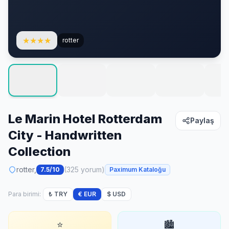
★
★
★
★
rotter
Le Marin Hotel Rotterdam
Paylaş
City - Handwritten
Collection
rotter,
(325 yorum)
7.5/10
Paximum Kataloğu
Para birimi:
₺ TRY
€ EUR
$ USD
⭐
🏙