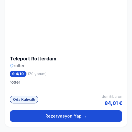
Teleport Rotterdam
rotter
9.4/10
(170 yorum)
rotter
den itibaren
Oda Kahvaltı
84,01 €
Rezervasyon Yap →