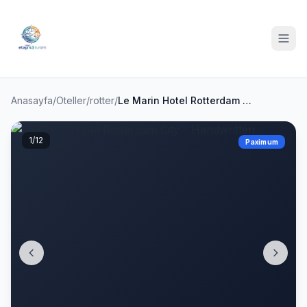
Anasayfa
/
Oteller
/
rotter
/
Le Marin Hotel Rotterdam City - Handwritten Collection
1
/12
Paximum