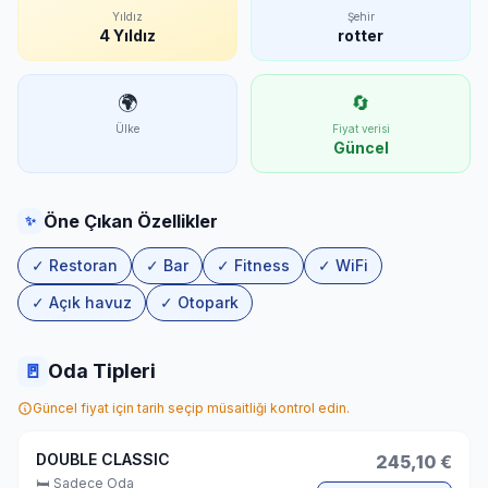
Yıldız
Şehir
4 Yıldız
rotter
🌍
🔄
Ülke
Fiyat verisi
Güncel
Öne Çıkan Özellikler
✨
✓ Restoran
✓ Bar
✓ Fitness
✓ WiFi
✓ Açık havuz
✓ Otopark
🚪
Oda Tipleri
Güncel fiyat için tarih seçip müsaitliği kontrol edin.
DOUBLE CLASSIC
245,10 €
🛏 Sadece Oda