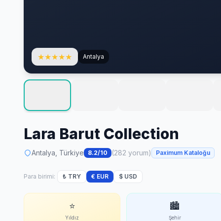
★
★
★
★
★
Antalya
Lara Barut Collection
Antalya, Türkiye
(282 yorum)
8.2/10
Paximum Kataloğu
Para birimi:
₺ TRY
€ EUR
$ USD
⭐
🏙
Yıldız
Şehir