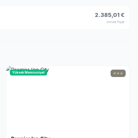
2.385,01 €
örnek fiyat
Yüksek Memnuniyet
★
★
★