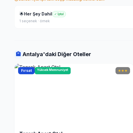
🌟
Her Şey Dahil
✓ İptal
1 seçenek · örnek
🏨
Antalya'daki Diğer Oteller
Yüksek Memnuniyet
Fırsat
★
★
★