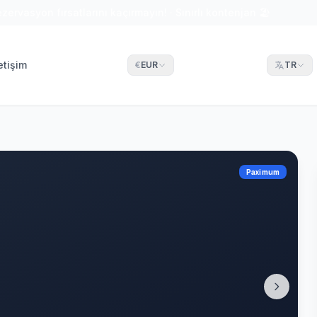
ezervasyon fırsatlarını kaçırmayın! · Sınırlı kontenjan 🏖
letişim
€
EUR
TR
Paximum