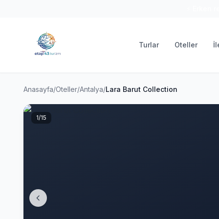
⚡ Erken r
Turlar
Oteller
İ
Anasayfa
/
Oteller
/
Antalya
/
Lara Barut Collection
1
/15