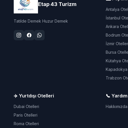
Etap 43 Turizm
Antalya Otel
İstanbul Otel
Tatilde Demek Huzur Demek
Ankara Otell
Bodrum Otel
İzmir Oteller
Bursa Otelle
Kütahya Otel
Kapadokya O
Trabzon Ote
✈️ Yurtdışı Otelleri
📞 Yardım
Dubai Otelleri
Hakkımızda
Paris Otelleri
Roma Otelleri