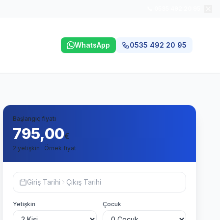
📞 0535 492 20 95
WhatsApp
0535 492 20 95
Başlangıç fiyatı
795,00
€
2 yetişkin · Örnek fiyat
Giriş Tarihi
Çıkış Tarihi
Yetişkin
Çocuk