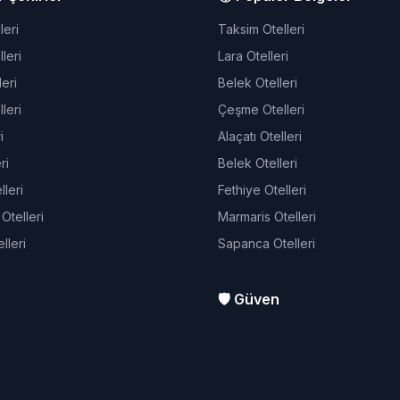
leri
Taksim Otelleri
leri
Lara Otelleri
eri
Belek Otelleri
leri
Çeşme Otelleri
i
Alaçatı Otelleri
ri
Belek Otelleri
leri
Fethiye Otelleri
telleri
Marmaris Otelleri
lleri
Sapanca Otelleri
🛡️ Güven