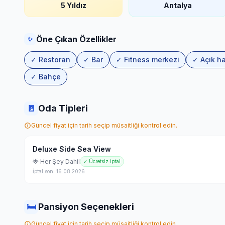
5 Yıldız
Antalya
Öne Çıkan Özellikler
✨
✓ Restoran
✓ Bar
✓ Fitness merkezi
✓ Açık h
✓ Bahçe
🚪
Oda Tipleri
Güncel fiyat için tarih seçip müsaitliği kontrol edin.
Deluxe Side Sea View
🌟 Her Şey Dahil
✓ Ücretsiz iptal
İptal son: 16.08.2026
🛏
Pansiyon Seçenekleri
Güncel fiyat için tarih seçip müsaitliği kontrol edin.