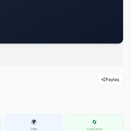
Paylaş
🌍
🔄
Ülke
Fiyat verisi