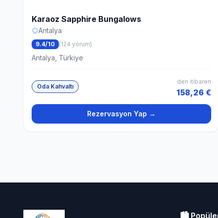
Karaoz Sapphire Bungalows
Antalya
9.4/10
(124 yorum)
Antalya, Türkiye
den itibaren
Oda Kahvaltı
158,26 €
Rezervasyon Yap →
🏙️ Popüle