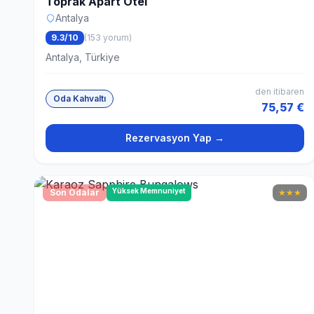
Toprak Apart Otel
Antalya
9.3/10
(153 yorum)
Antalya, Türkiye
den itibaren
Oda Kahvaltı
75,57 €
Rezervasyon Yap →
Yüksek Memnuniyet
Son Odalar
★
★
★