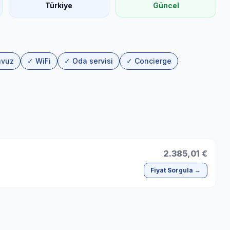
Türkiye
Güncel
avuz
✓ WiFi
✓ Oda servisi
✓ Concierge
2.385,01 €
Fiyat Sorgula →