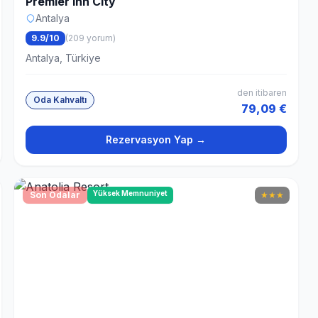
Premier Inn City
Antalya
9.9/10
(209 yorum)
Antalya, Türkiye
den itibaren
Oda Kahvaltı
79,09 €
Rezervasyon Yap →
Yüksek Memnuniyet
Son Odalar
★
★
★