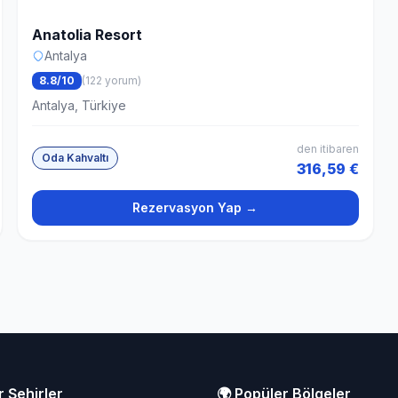
Anatolia Resort
Antalya
8.8/10
(122 yorum)
Antalya, Türkiye
den itibaren
Oda Kahvaltı
316,59 €
Rezervasyon Yap →
r Şehirler
🌍 Popüler Bölgeler