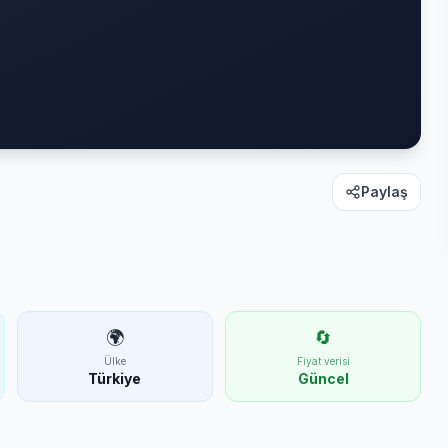
Paylaş
🌍
🔄
Ülke
Fiyat verisi
Türkiye
Güncel