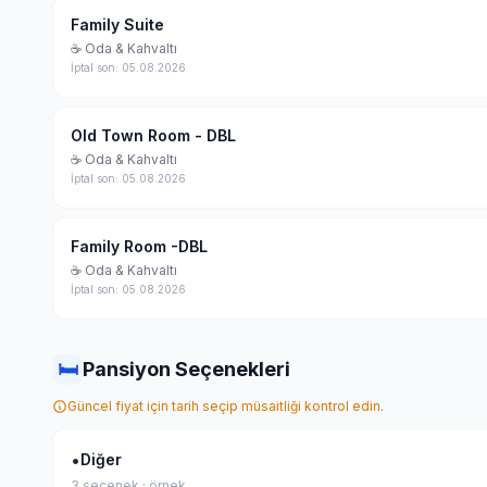
Family Suite
☕ Oda & Kahvaltı
İptal son: 05.08.2026
Old Town Room - DBL
☕ Oda & Kahvaltı
İptal son: 05.08.2026
Family Room -DBL
☕ Oda & Kahvaltı
İptal son: 05.08.2026
🛏
Pansiyon Seçenekleri
Güncel fiyat için tarih seçip müsaitliği kontrol edin.
•
Diğer
3 seçenek · örnek