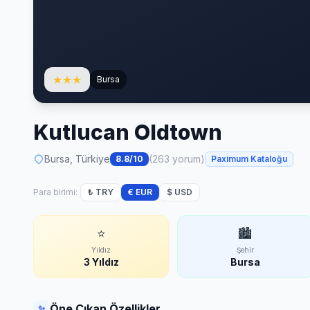
★
★
★
Bursa
Kutlucan Oldtown
Bursa, Türkiye
(263 yorum)
8.8/10
Paximum Kataloğu
Para birimi:
₺ TRY
€ EUR
$ USD
⭐
🏙
Yıldız
Şehir
3 Yıldız
Bursa
Öne Çıkan Özellikler
✨