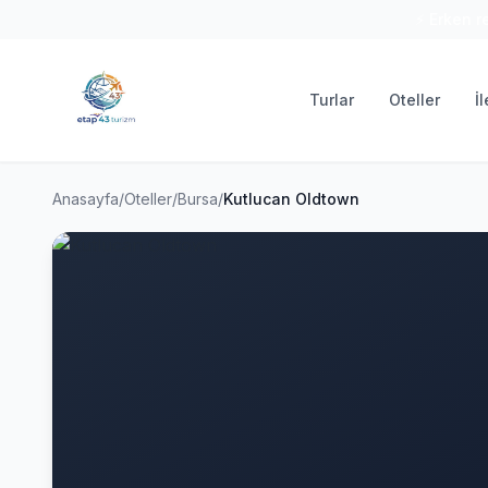
⚡ Erken r
Turlar
Oteller
İ
Anasayfa
/
Oteller
/
Bursa
/
Kutlucan Oldtown