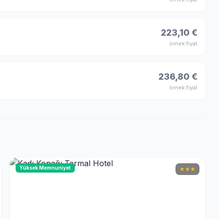
223,10 €
örnek fiyat
236,80 €
örnek fiyat
Yüksek Memnuniyet
★
★
★