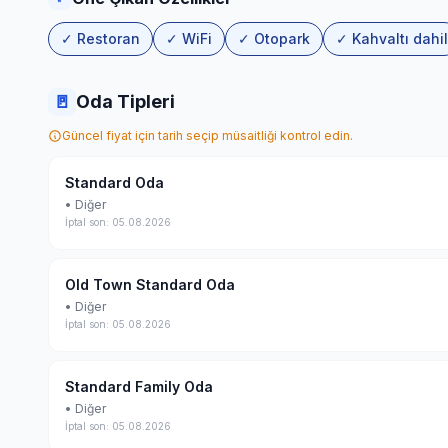
✓ Restoran
✓ WiFi
✓ Otopark
✓ Kahvaltı dahil
🚪
Oda Tipleri
Güncel fiyat için tarih seçip müsaitliği kontrol edin.
Standard Oda
• Diğer
İptal son: 05.08.2026
Old Town Standard Oda
• Diğer
İptal son: 05.08.2026
Standard Family Oda
• Diğer
İptal son: 05.08.2026