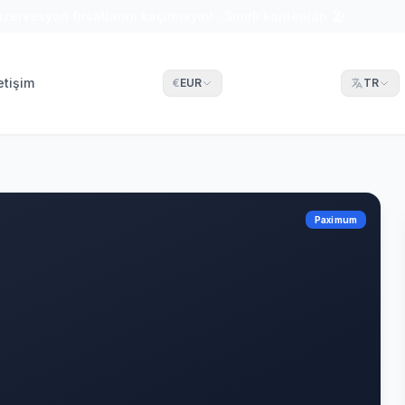
ezervasyon fırsatlarını kaçırmayın! · Sınırlı kontenjan 🏖
letişim
€
EUR
TR
Paximum