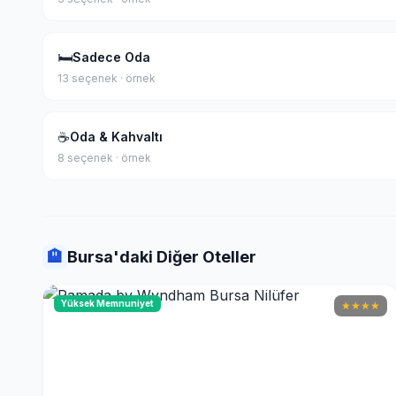
🛏
Sadece Oda
13 seçenek · örnek
☕
Oda & Kahvaltı
8 seçenek · örnek
🏨
Bursa'daki Diğer Oteller
Yüksek Memnuniyet
★
★
★
★