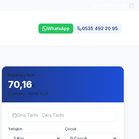
📞 0535 492 20 95
WhatsApp
0535 492 20 95
Başlangıç fiyatı
70,16
€
2 yetişkin · Örnek fiyat
Giriş Tarihi
Çıkış Tarihi
Yetişkin
Çocuk