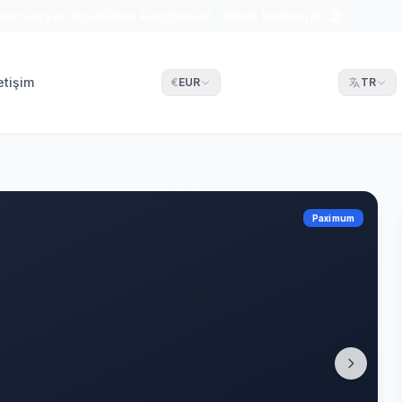
ezervasyon fırsatlarını kaçırmayın! · Sınırlı kontenjan 🏖
letişim
€
EUR
TR
Paximum