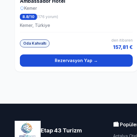
Ambassador Hotel
Kemer
8.8/10
(176 yorum)
Kemer, Türkiye
den itibaren
Oda Kahvaltı
157,81 €
Rezervasyon Yap →
🏙️ Popüle
Etap 43 Turizm
Antalya Otel