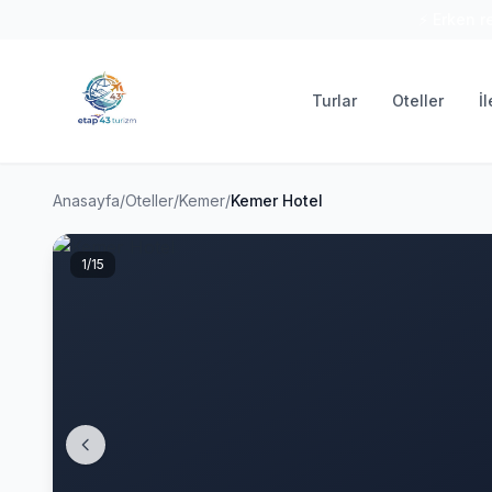
⚡ Erken r
Turlar
Oteller
İ
Anasayfa
/
Oteller
/
Kemer
/
Kemer Hotel
1
/15