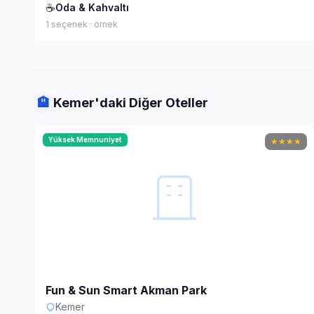
☕
Oda & Kahvaltı
1 seçenek · örnek
🏨
Kemer'daki Diğer Oteller
Yüksek Memnuniyet
★
★
★
★
Fun & Sun Smart Akman Park
Kemer