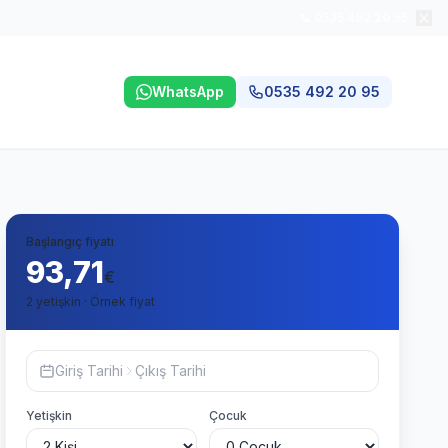
📞 0535 492 20 95
WhatsApp
0535 492 20 95
Başlangıç fiyatı
93,71
€
2 yetişkin · Örnek fiyat
Giriş Tarihi
Çıkış Tarihi
Yetişkin
Çocuk