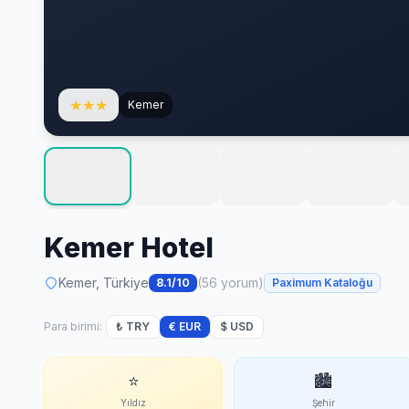
★
★
★
Kemer
Kemer Hotel
Kemer, Türkiye
(56 yorum)
8.1/10
Paximum Kataloğu
Para birimi:
₺ TRY
€ EUR
$ USD
⭐
🏙
Yıldız
Şehir