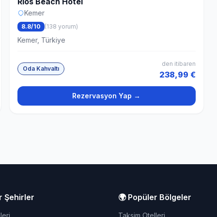
Rios Beach Hotel
Kemer
8.8/10
(138 yorum)
Kemer, Türkiye
den itibaren
Oda Kahvaltı
238,99 €
Rezervasyon Yap →
r Şehirler
🌍 Popüler Bölgeler
leri
Taksim Otelleri