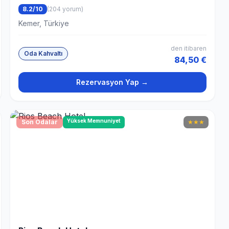
8.2/10
(204 yorum)
Kemer, Türkiye
den itibaren
Oda Kahvaltı
84,50 €
Rezervasyon Yap →
Yüksek Memnuniyet
Son Odalar
★
★
★