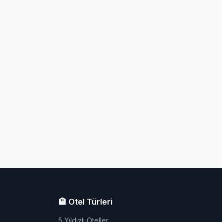
🏨 Otel Türleri
5 Yıldızlı Oteller