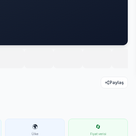
Paylaş
🌍
🔄
Ülke
Fiyat verisi