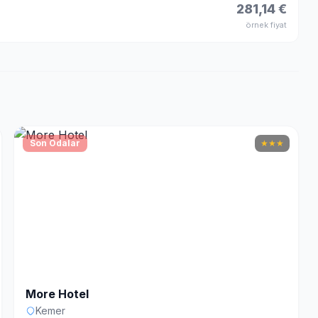
281,14 €
örnek fiyat
Son Odalar
★
★
★
More Hotel
Kemer