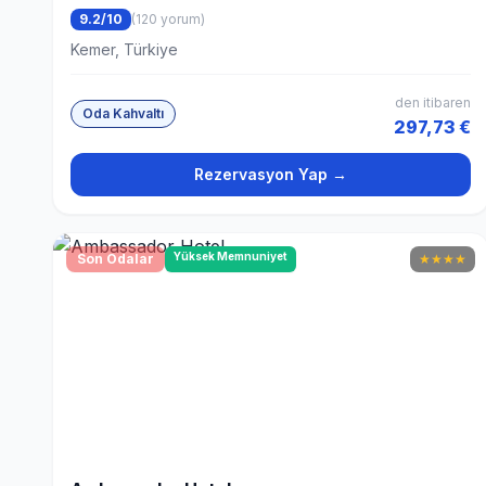
9.2/10
(120 yorum)
Kemer, Türkiye
den itibaren
Oda Kahvaltı
297,73 €
Rezervasyon Yap →
Yüksek Memnuniyet
Son Odalar
★
★
★
★