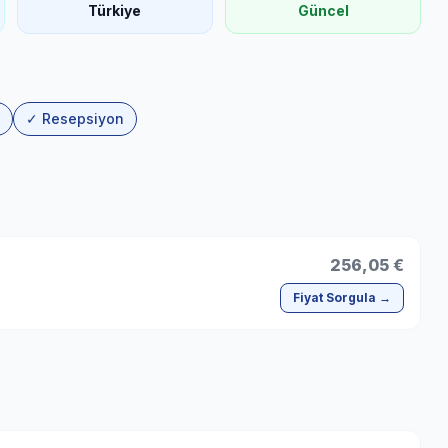
Türkiye
Güncel
✓ Resepsiyon
256,05 €
Fiyat Sorgula →