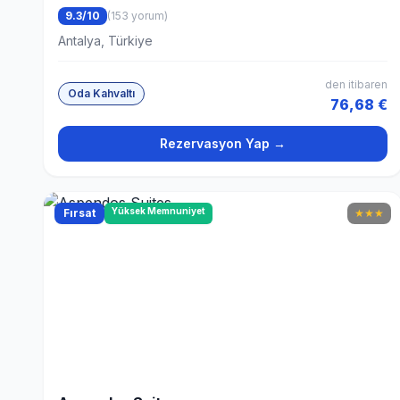
9.3/10
(153 yorum)
Antalya, Türkiye
den itibaren
Oda Kahvaltı
76,68 €
Rezervasyon Yap →
Yüksek Memnuniyet
Fırsat
★
★
★