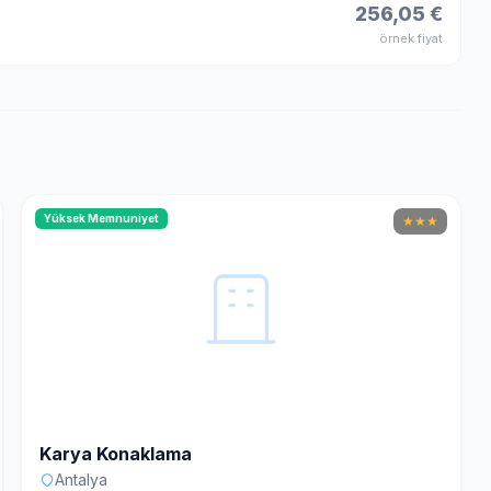
256,05 €
örnek fiyat
Yüksek Memnuniyet
★
★
★
Karya Konaklama
Antalya