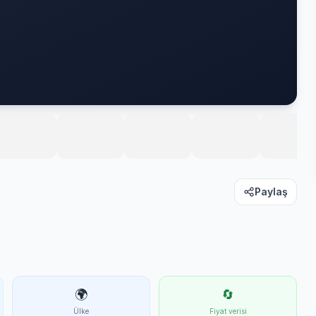
Paylaş
🌍
🔄
Ülke
Fiyat verisi