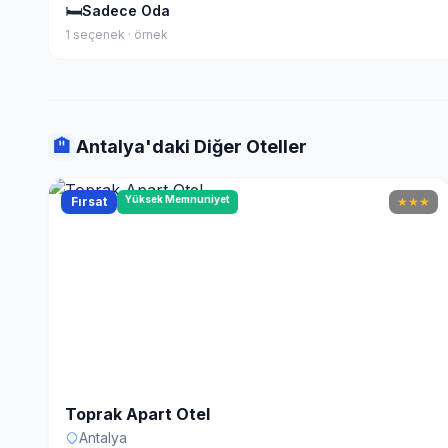
🛏
Sadece Oda
1 seçenek · örnek
🏨
Antalya'daki Diğer Oteller
Yüksek Memnuniyet
Fırsat
★
★
★
Toprak Apart Otel
Antalya