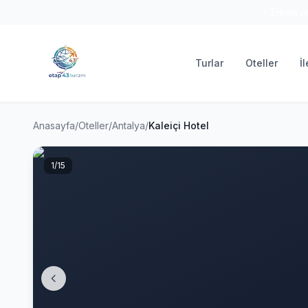
⚡ Erken r
Turlar
Oteller
İ
Anasayfa
/
Oteller
/
Antalya
/
Kaleiçi Hotel
1
/15