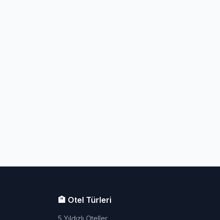
🏨 Otel Türleri
5 Yıldızlı Oteller