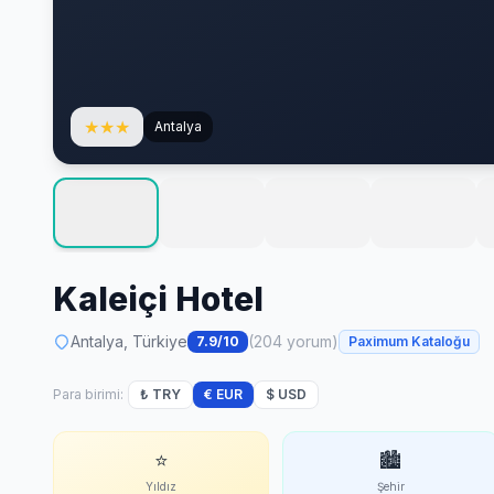
★
★
★
Antalya
Kaleiçi Hotel
Antalya, Türkiye
(204 yorum)
7.9/10
Paximum Kataloğu
Para birimi:
₺ TRY
€ EUR
$ USD
⭐
🏙
Yıldız
Şehir