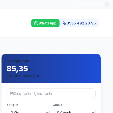
📞 0535 492 20 95
WhatsApp
0535 492 20 95
Başlangıç fiyatı
85,35
€
2 yetişkin · Örnek fiyat
Giriş Tarihi
Çıkış Tarihi
Yetişkin
Çocuk