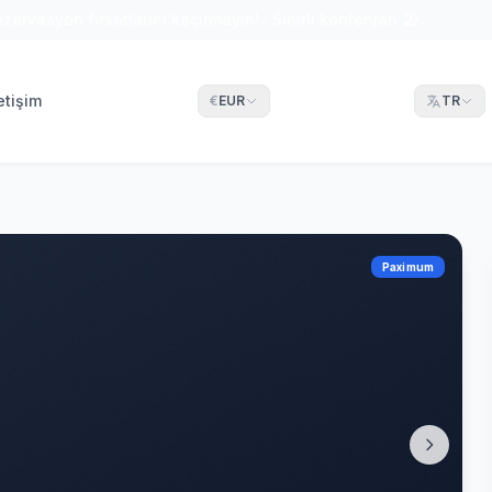
ezervasyon fırsatlarını kaçırmayın! · Sınırlı kontenjan 🏖
letişim
€
EUR
TR
Paximum