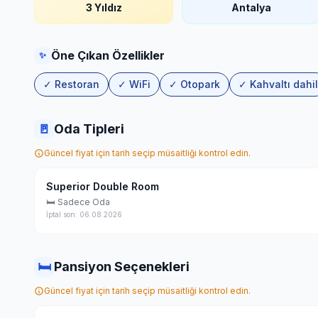
3 Yıldız
Antalya
Öne Çıkan Özellikler
✨
✓ Restoran
✓ WiFi
✓ Otopark
✓ Kahvaltı dahil
🚪
Oda Tipleri
Güncel fiyat için tarih seçip müsaitliği kontrol edin.
Superior Double Room
🛏 Sadece Oda
İptal son: 06.08.2026
🛏
Pansiyon Seçenekleri
Güncel fiyat için tarih seçip müsaitliği kontrol edin.