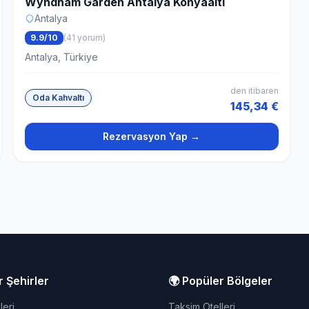
Wyndham Garden Antalya Konyaalti
Antalya
9.9/10
(41 yorum)
Antalya, Türkiye
den itibaren
Oda Kahvaltı
145,34 €
Rezervasyon Yap →
r Şehirler
🌍 Popüler Bölgeler
leri
Taksim Otelleri