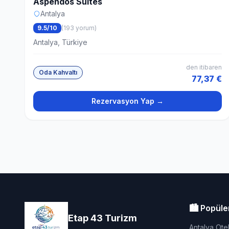
Aspendos Suites
Antalya
9.5/10
(193 yorum)
Antalya, Türkiye
den itibaren
Oda Kahvaltı
77,37 €
Rezervasyon Yap →
🏙️ Popüle
Etap 43 Turizm
Antalya Otel