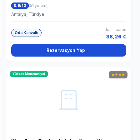
9.9/10
(51 yorum)
Antalya, Türkiye
den itibaren
Oda Kahvaltı
38,26 €
Rezervasyon Yap →
Yüksek Memnuniyet
★
★
★
★