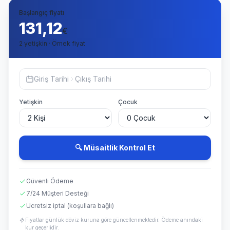
Başlangıç fiyatı
131,12
€
2 yetişkin · Örnek fiyat
Giriş Tarihi
Çıkış Tarihi
Yetişkin
Çocuk
🔍 Müsaitlik Kontrol Et
Güvenli Ödeme
7/24 Müşteri Desteği
Ücretsiz iptal (koşullara bağlı)
Fiyatlar günlük döviz kuruna göre güncellenmektedir. Ödeme anındaki
kur geçerlidir.