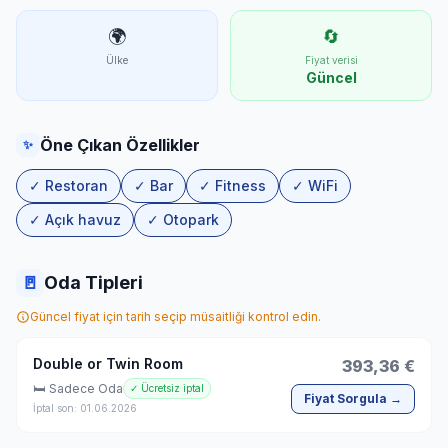
🌍
🔄
Ülke
Fiyat verisi
Güncel
Öne Çıkan Özellikler
✨
✓ Restoran
✓ Bar
✓ Fitness
✓ WiFi
✓ Açık havuz
✓ Otopark
🚪
Oda Tipleri
Güncel fiyat için tarih seçip müsaitliği kontrol edin.
Double or Twin Room
393,36 €
🛏 Sadece Oda
✓ Ücretsiz iptal
Fiyat Sorgula →
İptal son: 01.06.2026