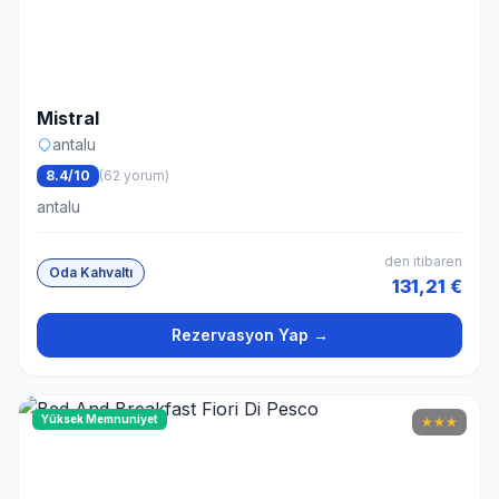
Mistral
antalu
8.4/10
(62 yorum)
antalu
den itibaren
Oda Kahvaltı
131,21 €
Rezervasyon Yap →
Yüksek Memnuniyet
★
★
★