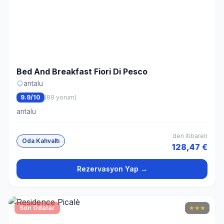
Bed And Breakfast Fiori Di Pesco
antalu
9.9/10
(89 yorum)
antalu
den itibaren
Oda Kahvaltı
128,47 €
Rezervasyon Yap →
Son Odalar
★
★
★