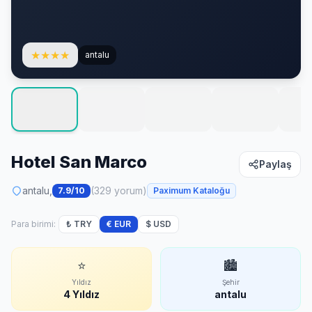
★
★
★
★
antalu
Hotel San Marco
Paylaş
antalu,
(329 yorum)
7.9/10
Paximum Kataloğu
Para birimi:
₺ TRY
€ EUR
$ USD
⭐
🏙
Yıldız
Şehir
4 Yıldız
antalu