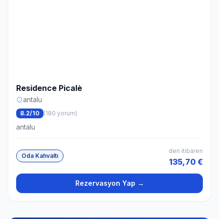
Residence Picalè
antalu
8.2/10
(180 yorum)
antalu
den itibaren
Oda Kahvaltı
135,70 €
Rezervasyon Yap →