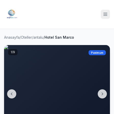
Anasayfa
/
Oteller
/
antalu
/
Hotel San Marco
1
/9
Paximum