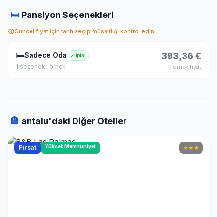
🛏
Pansiyon Seçenekleri
Güncel fiyat için tarih seçip müsaitliği kontrol edin.
🛏
Sadece Oda
393,36 €
✓ İptal
1 seçenek · örnek
örnek fiyat
🏨
antalu'daki Diğer Oteller
Yüksek Memnuniyet
Fırsat
★
★
★