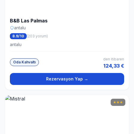
B&B Las Palmas
antalu
8.9/10
(203 yorum)
antalu
den itibaren
Oda Kahvaltı
124,33 €
Rezervasyon Yap →
★
★
★