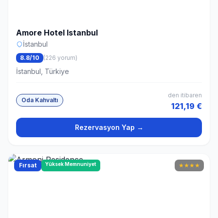
Amore Hotel Istanbul
İstanbul
8.8/10
(226 yorum)
İstanbul, Türkiye
den itibaren
Oda Kahvaltı
121,19 €
Rezervasyon Yap →
Yüksek Memnuniyet
Fırsat
★
★
★
★