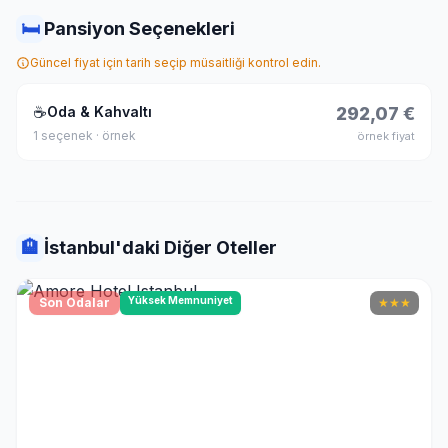
🛏
Pansiyon Seçenekleri
Güncel fiyat için tarih seçip müsaitliği kontrol edin.
☕
Oda & Kahvaltı
292,07 €
1 seçenek · örnek
örnek fiyat
🏨
İstanbul'daki Diğer Oteller
Yüksek Memnuniyet
Son Odalar
★
★
★