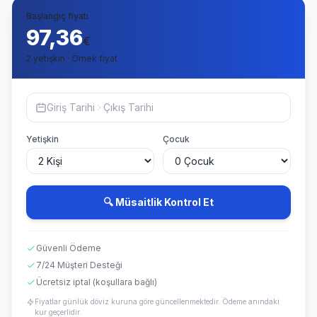
Başlangıç fiyatı
97,36
€
2 yetişkin · Örnek fiyat
Giriş Tarihi
Çıkış Tarihi
Yetişkin
Çocuk
🔍 Müsaitlik Kontrol Et
Güvenli Ödeme
7/24 Müşteri Desteği
Ücretsiz iptal (koşullara bağlı)
Fiyatlar günlük döviz kuruna göre güncellenmektedir. Ödeme anındaki
kur geçerlidir.