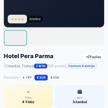
★
★
★
★
İstanbul
Hotel Pera Parma
Paylaş
İstanbul, Türkiye
(126 yorum)
7.6/10
Paximum Kataloğu
Para birimi:
₺ TRY
€ EUR
$ USD
⭐
🏙
Yıldız
Şehir
4 Yıldız
İstanbul