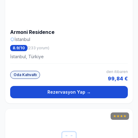
Armoni Residence
İstanbul
8.9/10
(233 yorum)
İstanbul, Türkiye
den itibaren
Oda Kahvaltı
99,84 €
Rezervasyon Yap →
★
★
★
★