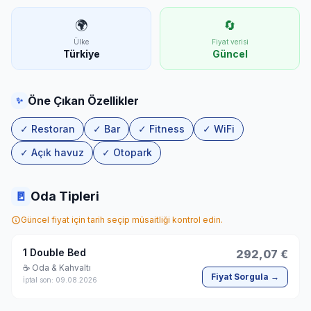
🌍
🔄
Ülke
Fiyat verisi
Türkiye
Güncel
Öne Çıkan Özellikler
✨
✓ Restoran
✓ Bar
✓ Fitness
✓ WiFi
✓ Açık havuz
✓ Otopark
🚪
Oda Tipleri
Güncel fiyat için tarih seçip müsaitliği kontrol edin.
1 Double Bed
292,07 €
☕ Oda & Kahvaltı
Fiyat Sorgula →
İptal son: 09.08.2026