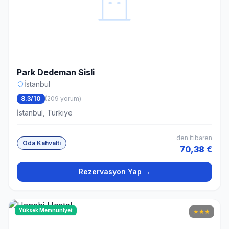
Park Dedeman Sisli
İstanbul
8.3/10
(209 yorum)
İstanbul, Türkiye
den itibaren
Oda Kahvaltı
70,38 €
Rezervasyon Yap →
Yüksek Memnuniyet
★
★
★