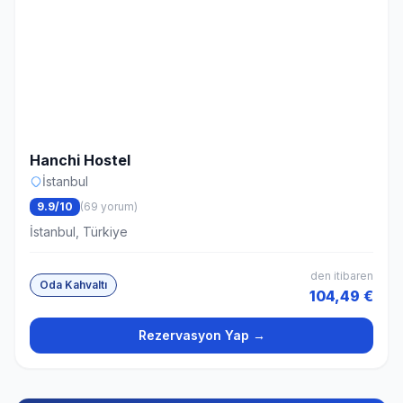
Hanchi Hostel
İstanbul
9.9/10
(69 yorum)
İstanbul, Türkiye
den itibaren
Oda Kahvaltı
104,49 €
Rezervasyon Yap →