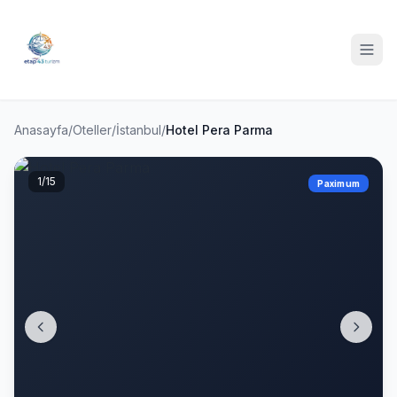
Anasayfa
/
Oteller
/
İstanbul
/
Hotel Pera Parma
1
/15
Paximum