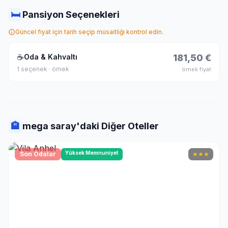
🛏
Pansiyon Seçenekleri
Güncel fiyat için tarih seçip müsaitliği kontrol edin.
☕
Oda & Kahvaltı
181,50 €
1 seçenek · örnek
örnek fiyat
🏨
mega saray'daki Diğer Oteller
Yüksek Memnuniyet
Son Odalar
★
★
★