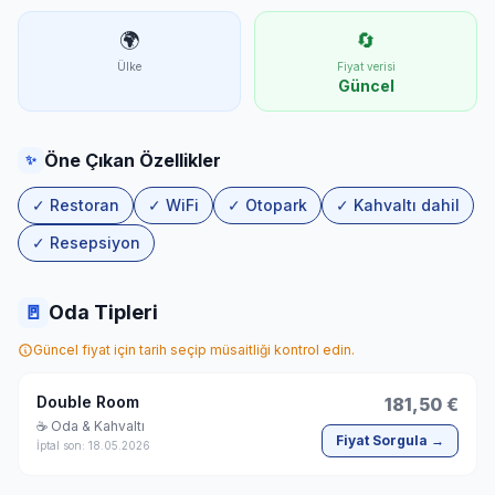
🌍
🔄
Ülke
Fiyat verisi
Güncel
Öne Çıkan Özellikler
✨
✓ Restoran
✓ WiFi
✓ Otopark
✓ Kahvaltı dahil
✓ Resepsiyon
🚪
Oda Tipleri
Güncel fiyat için tarih seçip müsaitliği kontrol edin.
Double Room
181,50 €
☕ Oda & Kahvaltı
Fiyat Sorgula →
İptal son: 18.05.2026