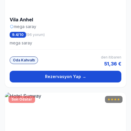
Vila Anhel
mega saray
9.4/10
(96 yorum)
mega saray
den itibaren
Oda Kahvaltı
51,36 €
Rezervasyon Yap →
Son Odalar
★
★
★
★