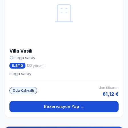
Villa Vasili
mega saray
8.8/10
(122 yorum)
mega saray
den itibaren
Oda Kahvaltı
61,12 €
Rezervasyon Yap →