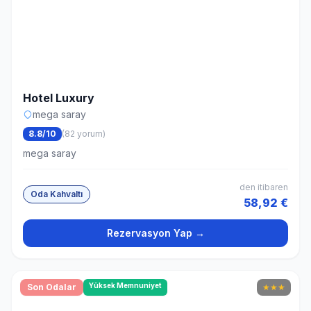
Hotel Luxury
mega saray
8.8/10
(82 yorum)
mega saray
den itibaren
Oda Kahvaltı
58,92 €
Rezervasyon Yap →
Yüksek Memnuniyet
Son Odalar
★
★
★