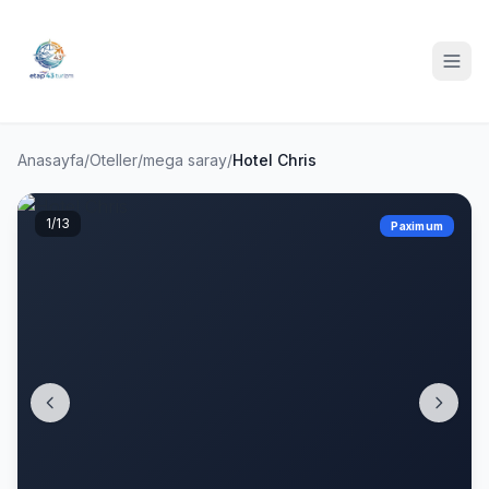
Anasayfa
/
Oteller
/
mega saray
/
Hotel Chris
1
/13
Paximum