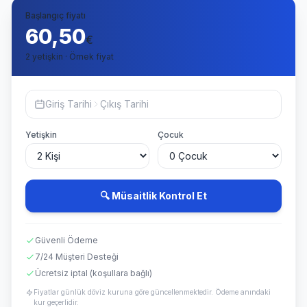
Başlangıç fiyatı
60,50
€
2 yetişkin · Örnek fiyat
Giriş Tarihi
Çıkış Tarihi
Yetişkin
Çocuk
🔍 Müsaitlik Kontrol Et
Güvenli Ödeme
7/24 Müşteri Desteği
Ücretsiz iptal (koşullara bağlı)
Fiyatlar günlük döviz kuruna göre güncellenmektedir. Ödeme anındaki
kur geçerlidir.