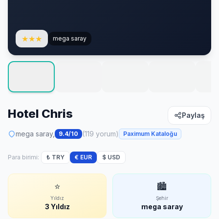
★
★
★
mega saray
Hotel Chris
Paylaş
mega saray,
(119 yorum)
9.4/10
Paximum Kataloğu
Para birimi:
₺ TRY
€ EUR
$ USD
⭐
🏙
Yıldız
Şehir
3 Yıldız
mega saray