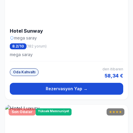
Hotel Sunway
mega saray
8.2/10
(182 yorum)
mega saray
den itibaren
Oda Kahvaltı
58,34 €
Rezervasyon Yap →
Yüksek Memnuniyet
Son Odalar
★
★
★
★