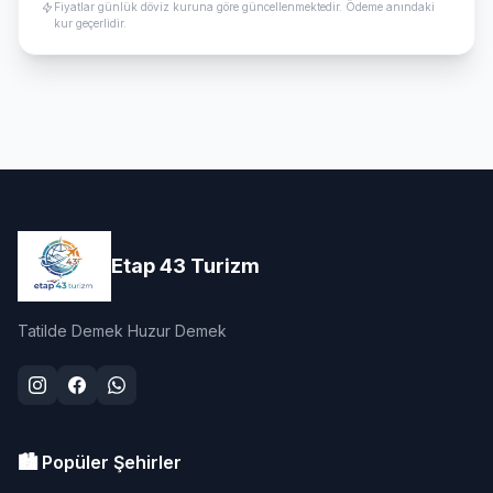
Fiyatlar günlük döviz kuruna göre güncellenmektedir. Ödeme anındaki
kur geçerlidir.
Etap 43 Turizm
Tatilde Demek Huzur Demek
🏙️ Popüler Şehirler