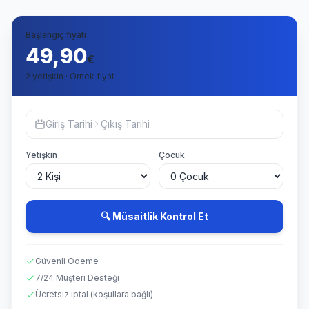
Başlangıç fiyatı
49,90
€
2 yetişkin · Örnek fiyat
Giriş Tarihi
Çıkış Tarihi
Yetişkin
Çocuk
🔍 Müsaitlik Kontrol Et
Güvenli Ödeme
7/24 Müşteri Desteği
Ücretsiz iptal (koşullara bağlı)