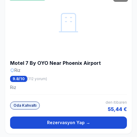
Motel 7 By OYO Near Phoenix Airport
Riz
9.8/10
(112 yorum)
Riz
den itibaren
Oda Kahvaltı
55,44 €
Rezervasyon Yap →