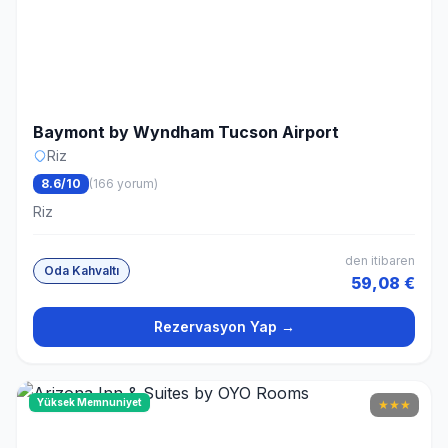
Baymont by Wyndham Tucson Airport
Riz
8.6/10
(166 yorum)
Riz
den itibaren
Oda Kahvaltı
59,08 €
Rezervasyon Yap →
Yüksek Memnuniyet
★
★
★