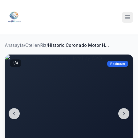
Anasayfa
/
Oteller
/
Riz
/
Historic Coronado Motor Hotel by OYO
1
/4
Paximum