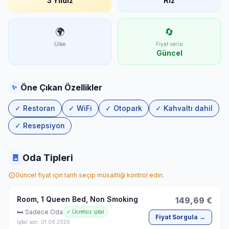
3 Yıldız
Riz
🌍
🔄
Ülke
Fiyat verisi
Güncel
Öne Çıkan Özellikler
✨
✓ Restoran
✓ WiFi
✓ Otopark
✓ Kahvaltı dahil
✓ Resepsiyon
🚪
Oda Tipleri
Güncel fiyat için tarih seçip müsaitliği kontrol edin.
Room, 1 Queen Bed, Non Smoking
149,69 €
🛏 Sadece Oda
✓ Ücretsiz iptal
Fiyat Sorgula →
İptal son: 01.06.2026