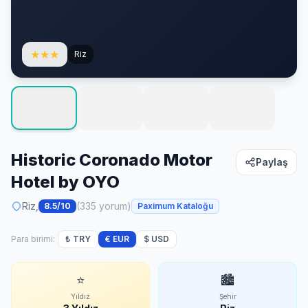
★
★
★
Riz
Historic Coronado Motor
Paylaş
Hotel by OYO
Riz,
(335 yorum)
8.5/10
Paximum Kataloğu
Para birimi:
₺ TRY
€ EUR
$ USD
⭐
🏙
Yıldız
Şehir