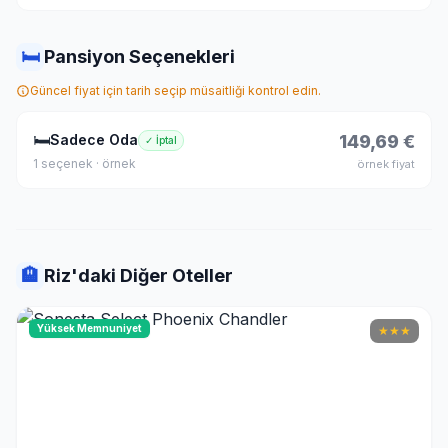
🛏
Pansiyon Seçenekleri
Güncel fiyat için tarih seçip müsaitliği kontrol edin.
🛏
Sadece Oda
149,69 €
✓ İptal
1 seçenek · örnek
örnek fiyat
🏨
Riz'daki Diğer Oteller
Yüksek Memnuniyet
★
★
★