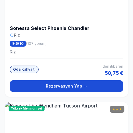
Sonesta Select Phoenix Chandler
Riz
9.5/10
(107 yorum)
Riz
den itibaren
Oda Kahvaltı
50,75 €
Rezervasyon Yap →
Yüksek Memnuniyet
★
★
★