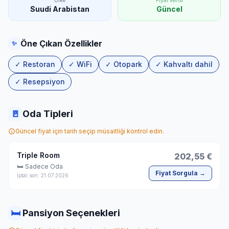
Ülke
Fiyat verisi
Suudi Arabistan
Güncel
Öne Çıkan Özellikler
✨
✓ Restoran
✓ WiFi
✓ Otopark
✓ Kahvaltı dahil
✓ Resepsiyon
🚪
Oda Tipleri
Güncel fiyat için tarih seçip müsaitliği kontrol edin.
Triple Room
202,55 €
🛏 Sadece Oda
Fiyat Sorgula →
İptal son: 21.07.2026
🛏
Pansiyon Seçenekleri