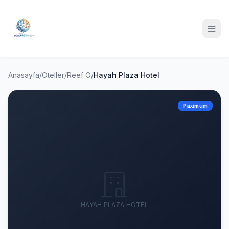
Anasayfa
/
Oteller
/
Reef O
/
Hayah Plaza Hotel
Paximum
HAYAH PLAZA HOTEL