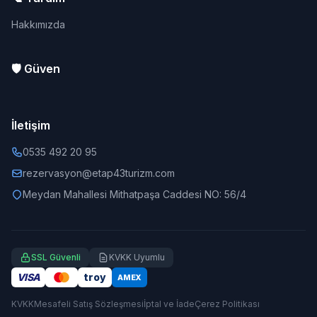
Hakkımızda
🛡️ Güven
İletişim
0535 492 20 95
rezervasyon@etap43turizm.com
Meydan Mahallesi Mithatpaşa Caddesi NO: 56/4
SSL Güvenli
KVKK Uyumlu
VISA
troy
AMEX
KVKK
Mesafeli Satış Sözleşmesi
İptal ve İade
Çerez Politikası