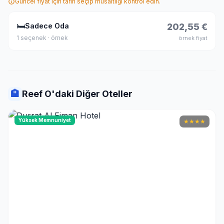
Güncel fiyat için tarih seçip müsaitliği kontrol edin.
🛏
Sadece Oda
202,55 €
1 seçenek · örnek
örnek fiyat
🏨
Reef O'daki Diğer Oteller
Yüksek Memnuniyet
★
★
★
★