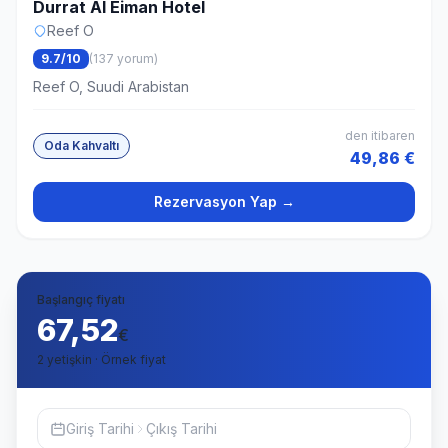
Durrat Al Eiman Hotel
Reef O
9.7/10
(137 yorum)
Reef O, Suudi Arabistan
den itibaren
Oda Kahvaltı
49,86 €
Rezervasyon Yap →
Başlangıç fiyatı
67,52
€
2 yetişkin · Örnek fiyat
Giriş Tarihi
Çıkış Tarihi