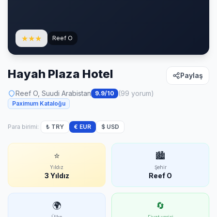
★
★
★
Reef O
Hayah Plaza Hotel
Paylaş
Reef O, Suudi Arabistan
(99 yorum)
9.9/10
Paximum Kataloğu
Para birimi:
₺ TRY
€ EUR
$ USD
⭐
🏙
Yıldız
Şehir
3 Yıldız
Reef O
🌍
🔄