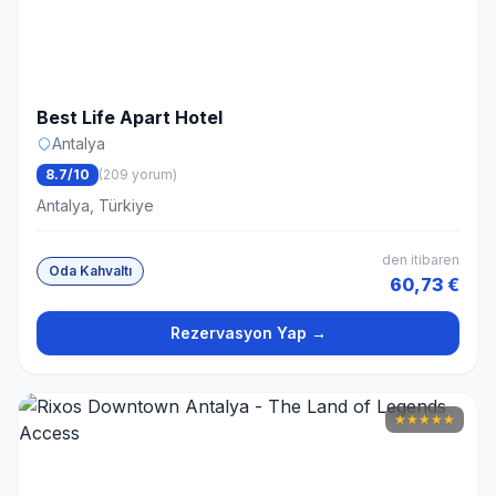
Best Life Apart Hotel
Antalya
8.7/10
(209 yorum)
Antalya, Türkiye
den itibaren
Oda Kahvaltı
60,73 €
Rezervasyon Yap →
★
★
★
★
★