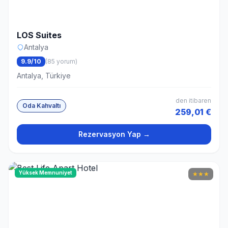
LOS Suites
Antalya
9.9/10
(85 yorum)
Antalya, Türkiye
den itibaren
Oda Kahvaltı
259,01 €
Rezervasyon Yap →
Yüksek Memnuniyet
★
★
★