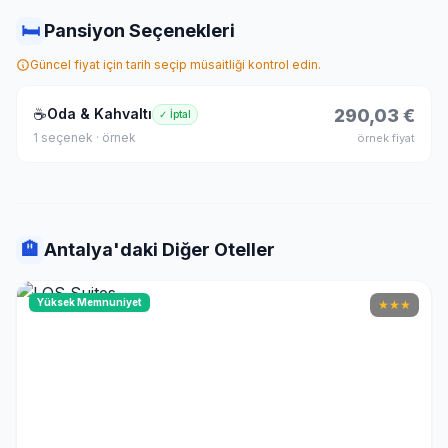
🛏
Pansiyon Seçenekleri
Güncel fiyat için tarih seçip müsaitliği kontrol edin.
☕
Oda & Kahvaltı
290,03 €
✓ İptal
1 seçenek · örnek
örnek fiyat
🏨
Antalya'daki Diğer Oteller
Yüksek Memnuniyet
★
★
★