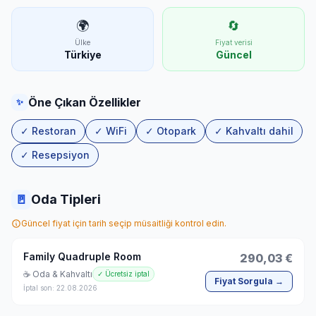
🌍
🔄
Ülke
Fiyat verisi
Türkiye
Güncel
Öne Çıkan Özellikler
✨
✓ Restoran
✓ WiFi
✓ Otopark
✓ Kahvaltı dahil
✓ Resepsiyon
🚪
Oda Tipleri
Güncel fiyat için tarih seçip müsaitliği kontrol edin.
Family Quadruple Room
290,03 €
☕ Oda & Kahvaltı
✓ Ücretsiz iptal
Fiyat Sorgula →
İptal son: 22.08.2026