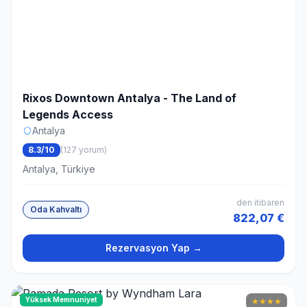
Rixos Downtown Antalya - The Land of
Legends Access
Antalya
8.3/10
(127 yorum)
Antalya, Türkiye
den itibaren
Oda Kahvaltı
822,07 €
Rezervasyon Yap →
Yüksek Memnuniyet
★
★
★
★