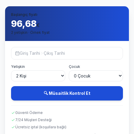
Başlangıç fiyatı
96,68
€
2 yetişkin · Örnek fiyat
Giriş Tarihi
Çıkış Tarihi
Yetişkin
Çocuk
🔍 Müsaitlik Kontrol Et
Güvenli Ödeme
7/24 Müşteri Desteği
Ücretsiz iptal (koşullara bağlı)