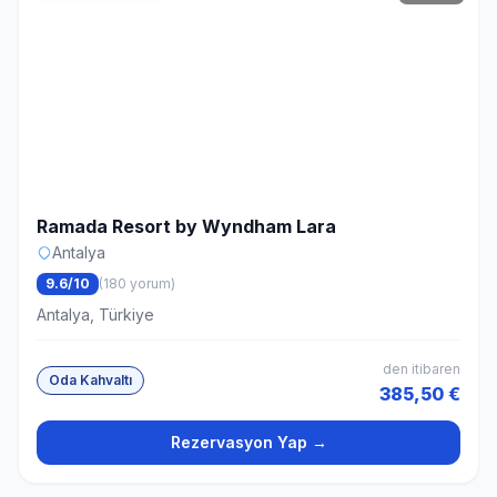
Ramada Resort by Wyndham Lara
Antalya
9.6/10
(180 yorum)
Antalya, Türkiye
den itibaren
Oda Kahvaltı
385,50 €
Rezervasyon Yap →