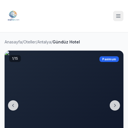
Anasayfa
/
Oteller
/
Antalya
/
Gündüz Hotel
1
/15
Paximum