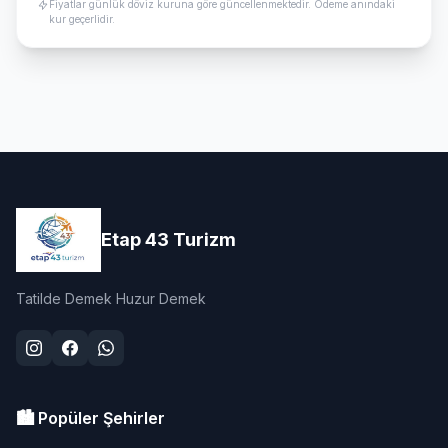
Fiyatlar günlük döviz kuruna göre güncellenmektedir. Ödeme anındaki
kur geçerlidir.
Etap 43 Turizm
Tatilde Demek Huzur Demek
🏙️ Popüler Şehirler