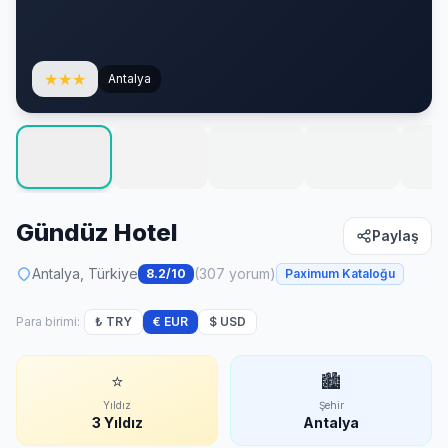
★
★
★
Antalya
Gündüz Hotel
Paylaş
Antalya, Türkiye
(307 yorum)
8.2/10
Paximum Kataloğu
Para birimi:
₺ TRY
€ EUR
$ USD
⭐
🏙
Yıldız
Şehir
3 Yıldız
Antalya