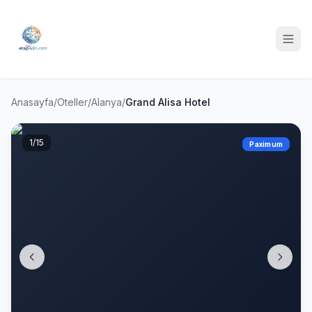
Anasayfa
/
Oteller
/
Alanya
/
Grand Alisa Hotel
1
/15
Paximum