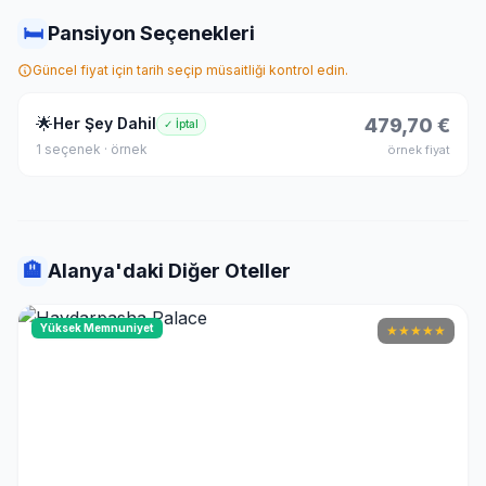
🛏
Pansiyon Seçenekleri
Güncel fiyat için tarih seçip müsaitliği kontrol edin.
🌟
Her Şey Dahil
479,70 €
✓ İptal
1 seçenek · örnek
örnek fiyat
🏨
Alanya'daki Diğer Oteller
Yüksek Memnuniyet
★
★
★
★
★