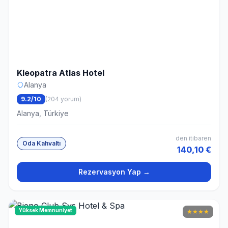
Kleopatra Atlas Hotel
Alanya
9.2/10
(204 yorum)
Alanya, Türkiye
den itibaren
Oda Kahvaltı
140,10 €
Rezervasyon Yap →
Yüksek Memnuniyet
★
★
★
★