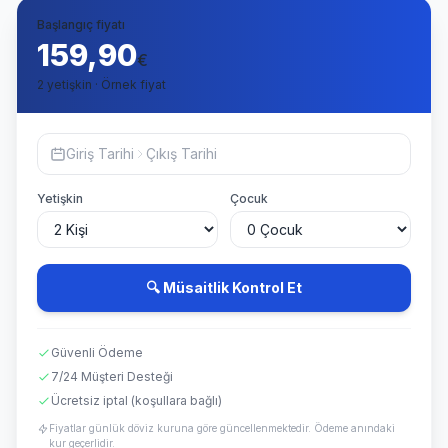
Başlangıç fiyatı
159,90
€
2 yetişkin · Örnek fiyat
Giriş Tarihi
Çıkış Tarihi
Yetişkin
Çocuk
🔍 Müsaitlik Kontrol Et
Güvenli Ödeme
7/24 Müşteri Desteği
Ücretsiz iptal (koşullara bağlı)
Fiyatlar günlük döviz kuruna göre güncellenmektedir. Ödeme anındaki
kur geçerlidir.