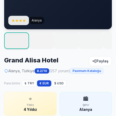
★
★
★
★
Alanya
Grand Alisa Hotel
Paylaş
Alanya, Türkiye
(257 yorum)
8.2/10
Paximum Kataloğu
Para birimi:
₺ TRY
€ EUR
$ USD
⭐
🏙
Yıldız
Şehir
4 Yıldız
Alanya