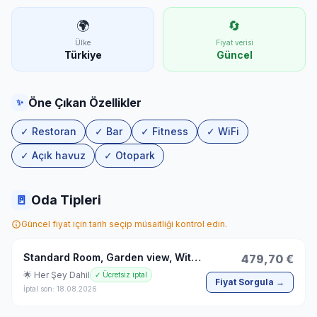
🌍
🔄
Ülke
Fiyat verisi
Türkiye
Güncel
Öne Çıkan Özellikler
✨
✓ Restoran
✓ Bar
✓ Fitness
✓ WiFi
✓ Açık havuz
✓ Otopark
🚪
Oda Tipleri
Güncel fiyat için tarih seçip müsaitliği kontrol edin.
Standard Room, Garden view, With Balcony
479,70 €
🌟 Her Şey Dahil
✓ Ücretsiz iptal
Fiyat Sorgula →
İptal son: 18.08.2026