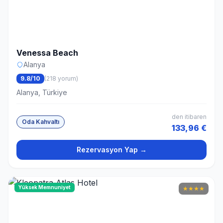
Venessa Beach
Alanya
9.8/10
(218 yorum)
Alanya, Türkiye
den itibaren
Oda Kahvaltı
133,96 €
Rezervasyon Yap →
Yüksek Memnuniyet
★
★
★
★