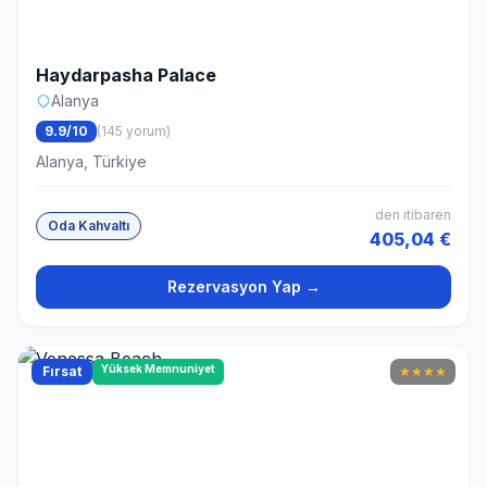
Haydarpasha Palace
Alanya
9.9/10
(145 yorum)
Alanya, Türkiye
den itibaren
Oda Kahvaltı
405,04 €
Rezervasyon Yap →
Yüksek Memnuniyet
Fırsat
★
★
★
★