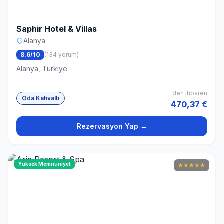
Saphir Hotel & Villas
Alanya
8.6/10
(134 yorum)
Alanya, Türkiye
den itibaren
Oda Kahvaltı
470,37 €
Rezervasyon Yap →
Yüksek Memnuniyet
★
★
★
★
★