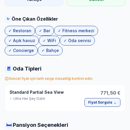
Öne Çıkan Özellikler
✨
✓ Restoran
✓ Bar
✓ Fitness merkezi
✓ Açık havuz
✓ WiFi
✓ Oda servisi
✓ Concierge
✓ Bahçe
🚪
Oda Tipleri
Güncel fiyat için tarih seçip müsaitliği kontrol edin.
Standard Partial Sea View
771,50 €
✨ Ultra Her Şey Dahil
Fiyat Sorgula →
🛏
Pansiyon Seçenekleri