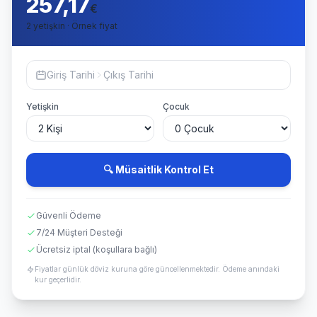
257,17
€
2 yetişkin · Örnek fiyat
Giriş Tarihi
Çıkış Tarihi
Yetişkin
Çocuk
🔍 Müsaitlik Kontrol Et
Güvenli Ödeme
7/24 Müşteri Desteği
Ücretsiz iptal (koşullara bağlı)
Fiyatlar günlük döviz kuruna göre güncellenmektedir. Ödeme anındaki
kur geçerlidir.