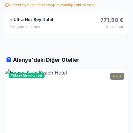
Güncel fiyat için tarih seçip müsaitliği kontrol edin.
✨
Ultra Her Şey Dahil
771,50 €
1 seçenek · örnek
örnek fiyat
🏨
Alanya'daki Diğer Oteller
Yüksek Memnuniyet
★
★
★