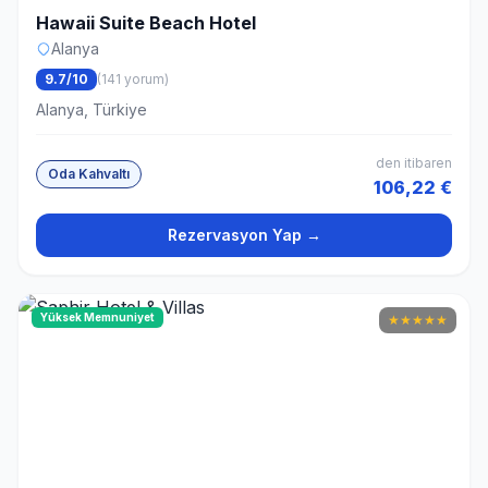
Hawaii Suite Beach Hotel
Alanya
9.7/10
(141 yorum)
Alanya, Türkiye
den itibaren
Oda Kahvaltı
106,22 €
Rezervasyon Yap →
Yüksek Memnuniyet
★
★
★
★
★