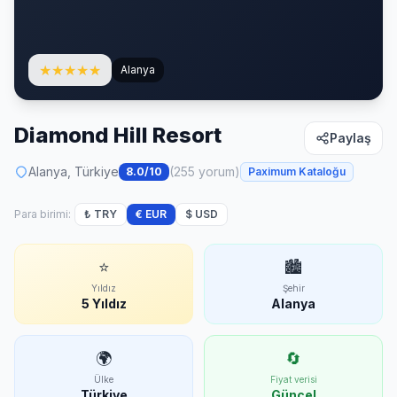
★
★
★
★
★
Alanya
Diamond Hill Resort
Paylaş
Alanya, Türkiye
(255 yorum)
8.0/10
Paximum Kataloğu
Para birimi:
₺ TRY
€ EUR
$ USD
⭐
🏙
Yıldız
Şehir
5 Yıldız
Alanya
🌍
🔄
Ülke
Fiyat verisi
Türkiye
Güncel