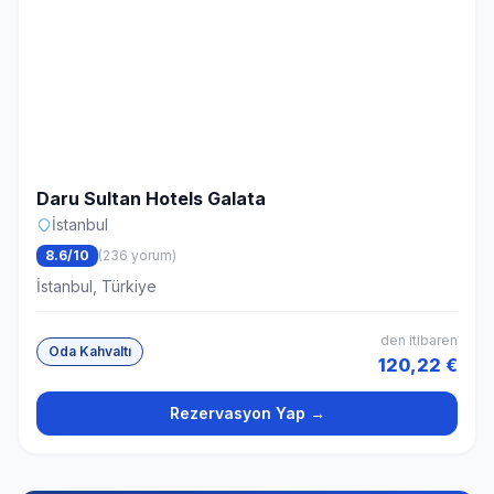
Daru Sultan Hotels Galata
İstanbul
8.6/10
(236 yorum)
İstanbul, Türkiye
den itibaren
Oda Kahvaltı
120,22 €
Rezervasyon Yap →