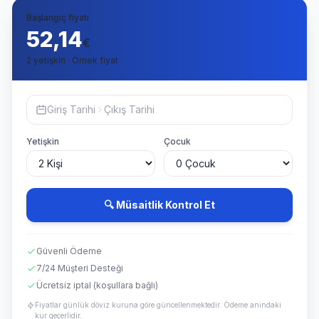
Başlangıç fiyatı
52,14
€
2 yetişkin · Örnek fiyat
Giriş Tarihi
Çıkış Tarihi
Yetişkin
Çocuk
🔍 Müsaitlik Kontrol Et
Güvenli Ödeme
7/24 Müşteri Desteği
Ücretsiz iptal (koşullara bağlı)
Fiyatlar günlük döviz kuruna göre güncellenmektedir. Ödeme anındaki
kur geçerlidir.