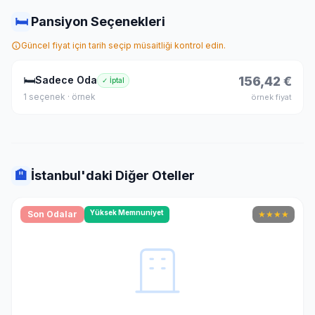
🛏
Pansiyon Seçenekleri
Güncel fiyat için tarih seçip müsaitliği kontrol edin.
🛏
Sadece Oda
156,42 €
✓ İptal
1 seçenek · örnek
örnek fiyat
🏨
İstanbul'daki Diğer Oteller
Yüksek Memnuniyet
Son Odalar
★
★
★
★