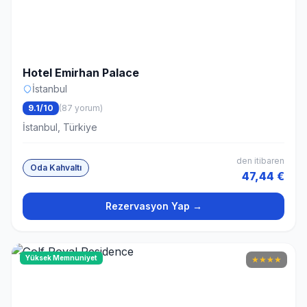
Hotel Emirhan Palace
İstanbul
9.1/10
(87 yorum)
İstanbul, Türkiye
den itibaren
Oda Kahvaltı
47,44 €
Rezervasyon Yap →
Yüksek Memnuniyet
★
★
★
★