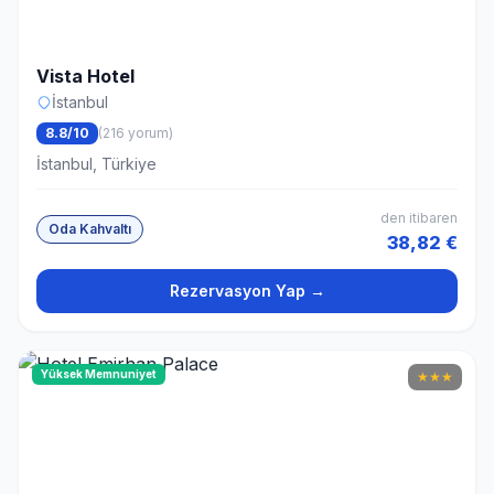
Vista Hotel
İstanbul
8.8/10
(216 yorum)
İstanbul, Türkiye
den itibaren
Oda Kahvaltı
38,82 €
Rezervasyon Yap →
Yüksek Memnuniyet
★
★
★