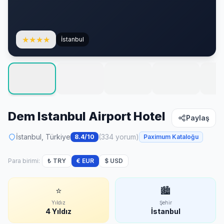
★
★
★
★
İstanbul
Dem Istanbul Airport Hotel
Paylaş
İstanbul, Türkiye
(334 yorum)
8.4/10
Paximum Kataloğu
Para birimi:
₺ TRY
€ EUR
$ USD
⭐
🏙
Yıldız
Şehir
4 Yıldız
İstanbul