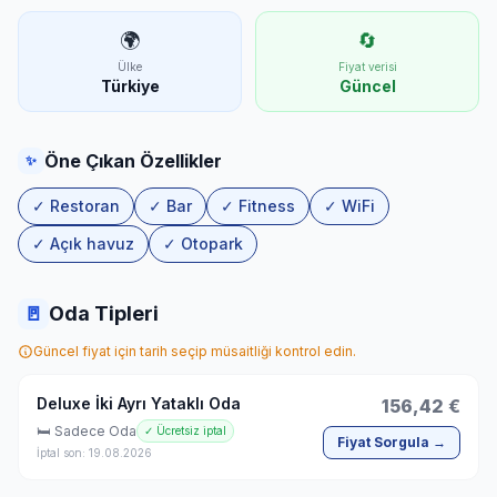
🌍
🔄
Ülke
Fiyat verisi
Türkiye
Güncel
Öne Çıkan Özellikler
✨
✓ Restoran
✓ Bar
✓ Fitness
✓ WiFi
✓ Açık havuz
✓ Otopark
🚪
Oda Tipleri
Güncel fiyat için tarih seçip müsaitliği kontrol edin.
Deluxe İki Ayrı Yataklı Oda
156,42 €
🛏 Sadece Oda
✓ Ücretsiz iptal
Fiyat Sorgula →
İptal son: 19.08.2026