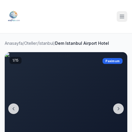
Anasayfa
/
Oteller
/
İstanbul
/
Dem Istanbul Airport Hotel
1
/15
Paximum