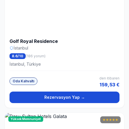
Golf Royal Residence
İstanbul
8.6/10
(186 yorum)
İstanbul, Türkiye
den itibaren
Oda Kahvaltı
159,53 €
Rezervasyon Yap →
Yüksek Memnuniyet
★
★
★
★
★