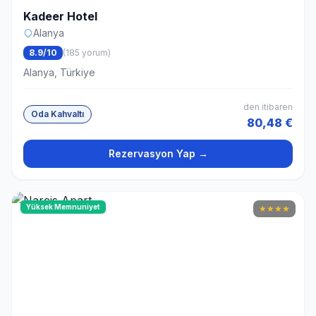
Kadeer Hotel
Alanya
8.9/10
(185 yorum)
Alanya, Türkiye
den itibaren
Oda Kahvaltı
80,48 €
Rezervasyon Yap →
Yüksek Memnuniyet
★
★
★
★