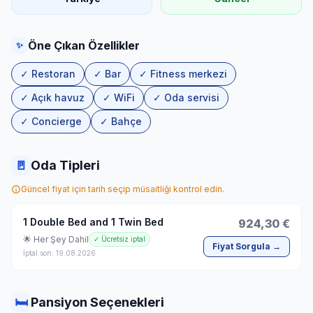
Öne Çıkan Özellikler
✨
✓ Restoran
✓ Bar
✓ Fitness merkezi
✓ Açık havuz
✓ WiFi
✓ Oda servisi
✓ Concierge
✓ Bahçe
🚪
Oda Tipleri
Güncel fiyat için tarih seçip müsaitliği kontrol edin.
1 Double Bed and 1 Twin Bed
924,30 €
🌟 Her Şey Dahil
✓ Ücretsiz iptal
Fiyat Sorgula →
İptal son: 19.08.2026
🛏
Pansiyon Seçenekleri