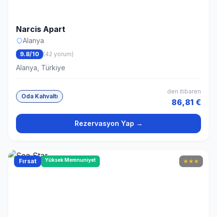
Narcis Apart
Alanya
9.8/10
(42 yorum)
Alanya, Türkiye
den itibaren
Oda Kahvaltı
86,81 €
Rezervasyon Yap →
Yüksek Memnuniyet
Fırsat
★
★
★