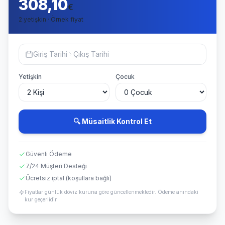
308,10
€
2 yetişkin · Örnek fiyat
Giriş Tarihi
Çıkış Tarihi
Yetişkin
Çocuk
🔍 Müsaitlik Kontrol Et
Güvenli Ödeme
7/24 Müşteri Desteği
Ücretsiz iptal (koşullara bağlı)
Fiyatlar günlük döviz kuruna göre güncellenmektedir. Ödeme anındaki
kur geçerlidir.