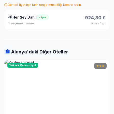
Güncel fiyat için tarih seçip müsaitliği kontrol edin.
🌟
Her Şey Dahil
924,30 €
✓ İptal
1 seçenek · örnek
örnek fiyat
🏨
Alanya'daki Diğer Oteller
Yüksek Memnuniyet
★
★
★