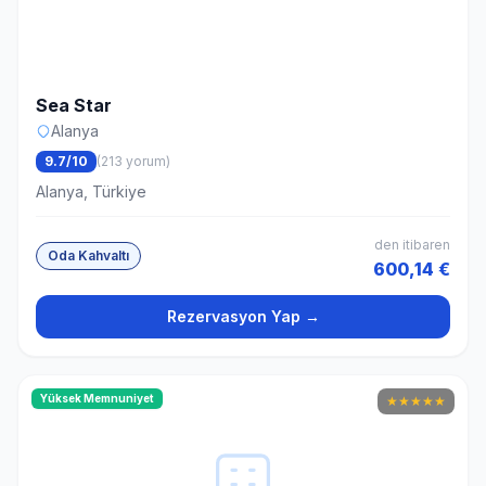
Sea Star
Alanya
9.7/10
(213 yorum)
Alanya, Türkiye
den itibaren
Oda Kahvaltı
600,14 €
Rezervasyon Yap →
Yüksek Memnuniyet
★
★
★
★
★