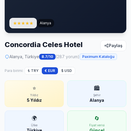
★
★
★
★
★
Alanya
Concordia Celes Hotel
Paylaş
Alanya, Türkiye
(287 yorum)
8.7/10
Paximum Kataloğu
Para birimi:
₺ TRY
€ EUR
$ USD
⭐
🏙
Yıldız
Şehir
5 Yıldız
Alanya
🌍
🔄
Ülke
Fiyat verisi
Türkiye
Güncel