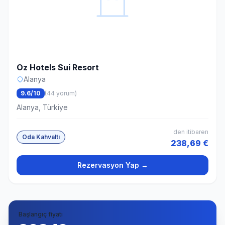
Oz Hotels Sui Resort
Alanya
9.6/10
(44 yorum)
Alanya, Türkiye
den itibaren
Oda Kahvaltı
238,69 €
Rezervasyon Yap →
Başlangıç fiyatı