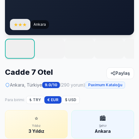
★
★
★
Ankara
Cadde 7 Otel
Paylaş
Ankara, Türkiye
(290 yorum)
9.0/10
Paximum Kataloğu
Para birimi:
₺ TRY
€ EUR
$ USD
⭐
🏙
Yıldız
Şehir
3 Yıldız
Ankara