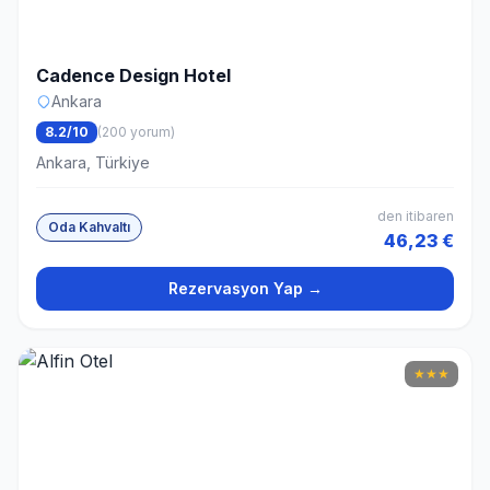
Cadence Design Hotel
Ankara
8.2/10
(200 yorum)
Ankara, Türkiye
den itibaren
Oda Kahvaltı
46,23 €
Rezervasyon Yap →
★
★
★