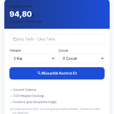
Başlangıç fiyatı
94,80
€
2 yetişkin · Örnek fiyat
Giriş Tarihi
Çıkış Tarihi
Yetişkin
Çocuk
🔍 Müsaitlik Kontrol Et
Güvenli Ödeme
7/24 Müşteri Desteği
Ücretsiz iptal (koşullara bağlı)
Fiyatlar günlük döviz kuruna göre güncellenmektedir. Ödeme anındaki
kur geçerlidir.