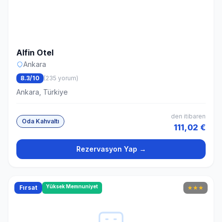
Alfin Otel
Ankara
8.3/10
(235 yorum)
Ankara, Türkiye
den itibaren
Oda Kahvaltı
111,02 €
Rezervasyon Yap →
Yüksek Memnuniyet
Fırsat
★
★
★