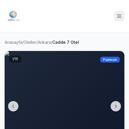
Anasayfa
/
Oteller
/
Ankara
/
Cadde 7 Otel
1
/15
Paximum