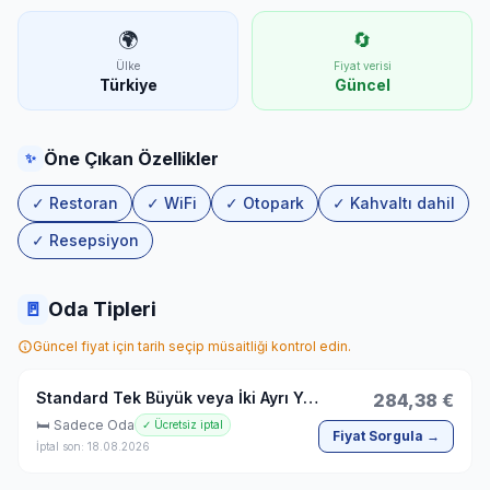
🌍
🔄
Ülke
Fiyat verisi
Türkiye
Güncel
Öne Çıkan Özellikler
✨
✓ Restoran
✓ WiFi
✓ Otopark
✓ Kahvaltı dahil
✓ Resepsiyon
🚪
Oda Tipleri
Güncel fiyat için tarih seçip müsaitliği kontrol edin.
Standard Tek Büyük veya İki Ayrı Yataklı Oda
284,38 €
🛏 Sadece Oda
✓ Ücretsiz iptal
Fiyat Sorgula →
İptal son: 18.08.2026