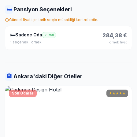
🛏
Pansiyon Seçenekleri
Güncel fiyat için tarih seçip müsaitliği kontrol edin.
🛏
Sadece Oda
284,38 €
✓ İptal
1 seçenek · örnek
örnek fiyat
🏨
Ankara'daki Diğer Oteller
Son Odalar
★
★
★
★
★