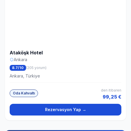
Ataköşk Hotel
Ankara
8.7/10
(205 yorum)
Ankara, Türkiye
den itibaren
Oda Kahvaltı
99,25 €
Rezervasyon Yap →