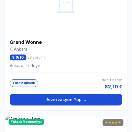
Grand Wonne
Ankara
8.9/10
(53 yorum)
Ankara, Türkiye
den itibaren
Oda Kahvaltı
82,10 €
Rezervasyon Yap →
Yüksek Memnuniyet
★
★
★
★
★