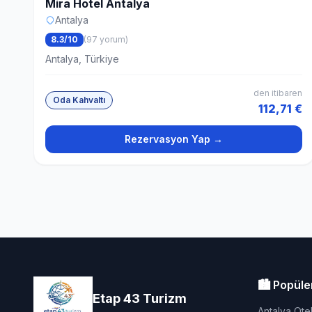
Mira Hotel Antalya
Antalya
8.3/10
(97 yorum)
Antalya, Türkiye
den itibaren
Oda Kahvaltı
112,71 €
Rezervasyon Yap →
🏙️ Popüle
Etap 43 Turizm
Antalya Otel