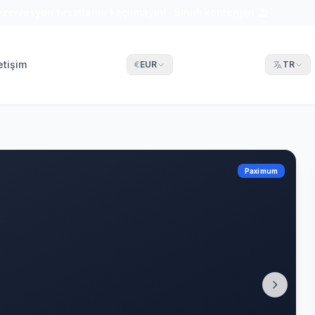
ezervasyon fırsatlarını kaçırmayın! · Sınırlı kontenjan 🏖
letişim
€
EUR
TR
Paximum