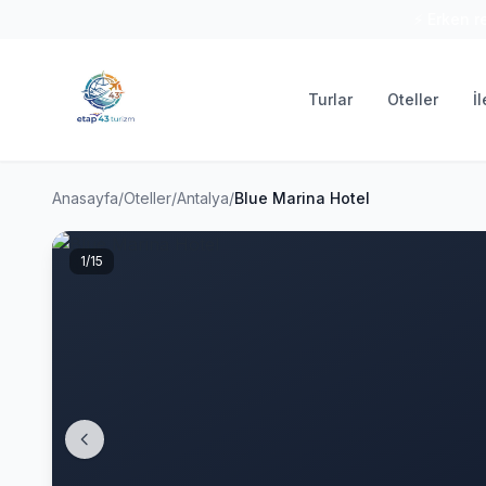
⚡ Erken r
Turlar
Oteller
İ
Anasayfa
/
Oteller
/
Antalya
/
Blue Marina Hotel
1
/15