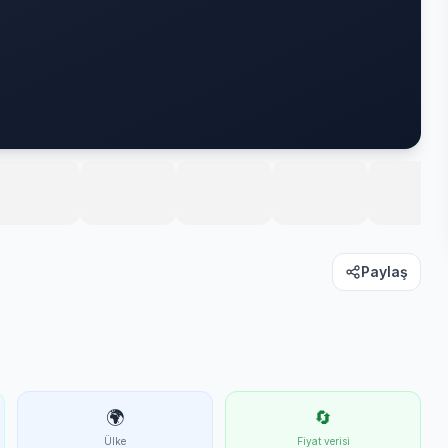
Paylaş
🌍
🔄
Ülke
Fiyat verisi