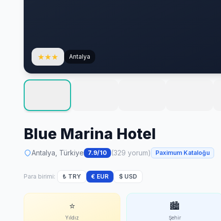
★
★
★
Antalya
Blue Marina Hotel
Antalya, Türkiye
(329 yorum)
7.9/10
Paximum Kataloğu
Para birimi:
₺ TRY
€ EUR
$ USD
⭐
🏙
Yıldız
Şehir