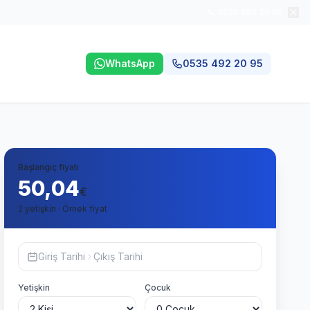
📞 0535 492 20 95
WhatsApp
0535 492 20 95
Başlangıç fiyatı
50,04
€
2 yetişkin · Örnek fiyat
Giriş Tarihi
Çıkış Tarihi
Yetişkin
Çocuk