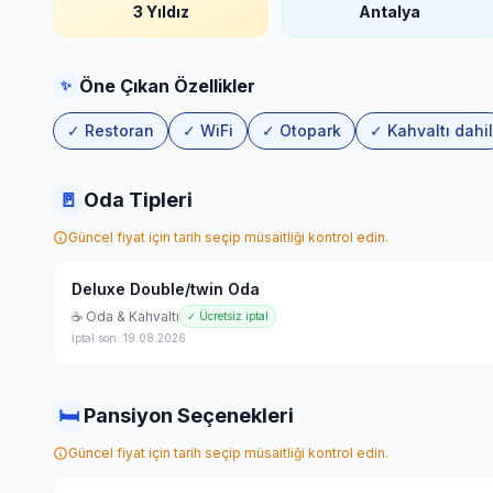
3 Yıldız
Antalya
Öne Çıkan Özellikler
✨
✓ Restoran
✓ WiFi
✓ Otopark
✓ Kahvaltı dahil
🚪
Oda Tipleri
Güncel fiyat için tarih seçip müsaitliği kontrol edin.
Deluxe Double/twin Oda
☕ Oda & Kahvaltı
✓ Ücretsiz iptal
İptal son: 19.08.2026
🛏
Pansiyon Seçenekleri
Güncel fiyat için tarih seçip müsaitliği kontrol edin.