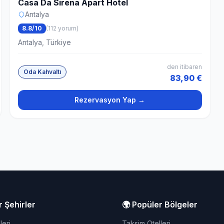
Casa Da Sirena Apart Hotel
Antalya
8.8/10
(112 yorum)
Antalya, Türkiye
den itibaren
Oda Kahvaltı
83,90 €
Rezervasyon Yap →
r Şehirler
🌍 Popüler Bölgeler
leri
Taksim Otelleri