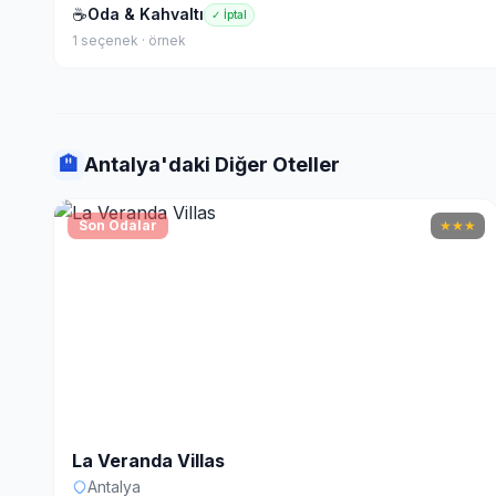
☕
Oda & Kahvaltı
✓ İptal
1 seçenek · örnek
🏨
Antalya'daki Diğer Oteller
Son Odalar
★
★
★
La Veranda Villas
Antalya