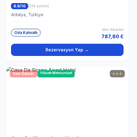
8.6/10
(216 yorum)
Antalya, Türkiye
den itibaren
Oda Kahvaltı
787,80 €
Rezervasyon Yap →
Yüksek Memnuniyet
Son Odalar
★
★
★