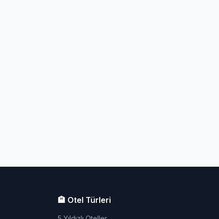
🏨 Otel Türleri
5 Yıldızlı Oteller