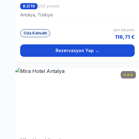
8.2/10
(202 yorum)
Antalya, Türkiye
den itibaren
Oda Kahvaltı
116,71 €
Rezervasyon Yap →
★
★
★