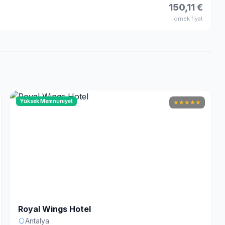
150,11 €
örnek fiyat
Yüksek Memnuniyet
★
★
★
★
★
Royal Wings Hotel
Antalya