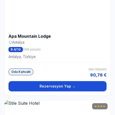
Apa Mountain Lodge
Antalya
9.4/10
(168 yorum)
Antalya, Türkiye
den itibaren
Oda Kahvaltı
90,76 €
Rezervasyon Yap →
★
★
★
★