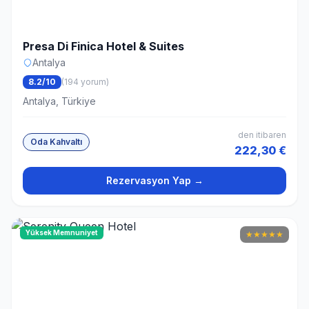
Presa Di Finica Hotel & Suites
Antalya
8.2/10
(194 yorum)
Antalya, Türkiye
den itibaren
Oda Kahvaltı
222,30 €
Rezervasyon Yap →
Yüksek Memnuniyet
★
★
★
★
★