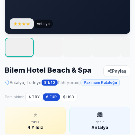
★
★
★
★
Antalya
Bilem Hotel Beach & Spa
Paylaş
Antalya, Türkiye
(156 yorum)
8.1/10
Paximum Kataloğu
Para birimi:
₺ TRY
€ EUR
$ USD
⭐
🏙
Yıldız
Şehir
4 Yıldız
Antalya