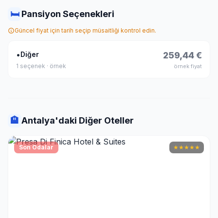
🛏
Pansiyon Seçenekleri
Güncel fiyat için tarih seçip müsaitliği kontrol edin.
•
Diğer
259,44 €
1 seçenek · örnek
örnek fiyat
🏨
Antalya'daki Diğer Oteller
Son Odalar
★
★
★
★
★