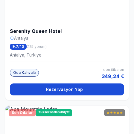
Serenity Queen Hotel
Antalya
9.7/10
(125 yorum)
Antalya, Türkiye
den itibaren
Oda Kahvaltı
349,24 €
Rezervasyon Yap →
Yüksek Memnuniyet
Son Odalar
★
★
★
★
★