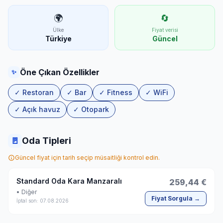
🌍
🔄
Ülke
Fiyat verisi
Türkiye
Güncel
Öne Çıkan Özellikler
✨
✓ Restoran
✓ Bar
✓ Fitness
✓ WiFi
✓ Açık havuz
✓ Otopark
🚪
Oda Tipleri
Güncel fiyat için tarih seçip müsaitliği kontrol edin.
Standard Oda Kara Manzaralı
259,44 €
• Diğer
Fiyat Sorgula →
İptal son: 07.08.2026