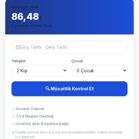
Başlangıç fiyatı
86,48
€
2 yetişkin · Örnek fiyat
Giriş Tarihi
Çıkış Tarihi
Yetişkin
Çocuk
🔍 Müsaitlik Kontrol Et
Güvenli Ödeme
7/24 Müşteri Desteği
Ücretsiz iptal (koşullara bağlı)
Fiyatlar günlük döviz kuruna göre güncellenmektedir. Ödeme anındaki
kur geçerlidir.