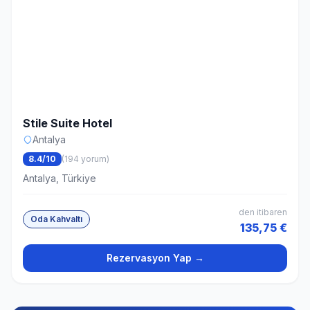
Stile Suite Hotel
Antalya
8.4/10
(194 yorum)
Antalya, Türkiye
den itibaren
Oda Kahvaltı
135,75 €
Rezervasyon Yap →