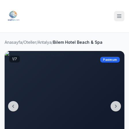
Anasayfa
/
Oteller
/
Antalya
/
Bilem Hotel Beach & Spa
1
/7
Paximum