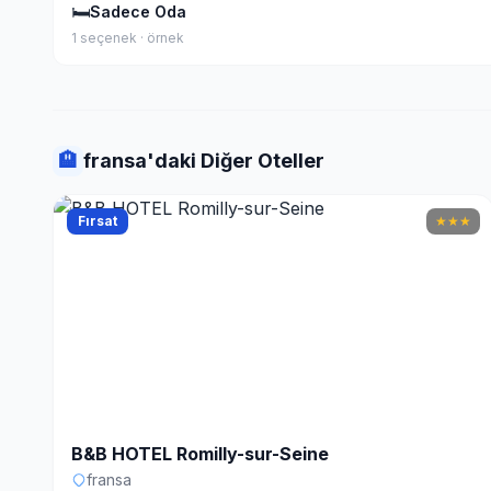
🛏
Sadece Oda
1 seçenek · örnek
🏨
fransa'daki Diğer Oteller
Fırsat
★
★
★
B&B HOTEL Romilly-sur-Seine
fransa