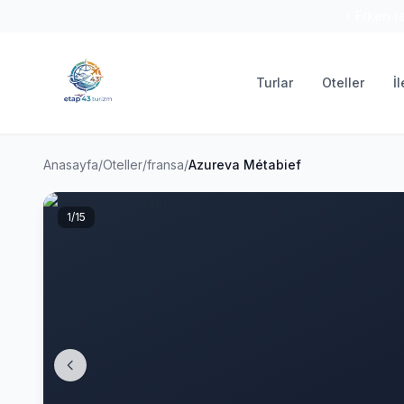
⚡ Erken r
Turlar
Oteller
İ
Anasayfa
/
Oteller
/
fransa
/
Azureva Métabief
1
/15