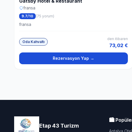
Gatsby Hotel & Restaurant
fransa
9.7/10
(75 yorum)
fransa
den itibaren
Oda Kahvaltı
73,02 €
Rezervasyon Yap →
🏙️ Popüle
Etap 43 Turizm
Antalya Otel