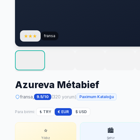
★
★
★
fransa
Azureva Métabief
fransa,
(320 yorum)
9.5/10
Paximum Kataloğu
Para birimi:
₺ TRY
€ EUR
$ USD
⭐
🏙
Yıldız
Şehir