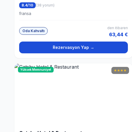
8.4/10
(38 yorum)
fransa
den itibaren
Oda Kahvaltı
63,44 €
Rezervasyon Yap →
Yüksek Memnuniyet
★
★
★
★