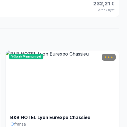
232,21 €
örnek fiyat
Yüksek Memnuniyet
★
★
★
B&B HOTEL Lyon Eurexpo Chassieu
fransa