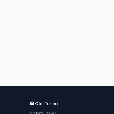
🏨 Otel Türleri
5 Yıldızlı Oteller