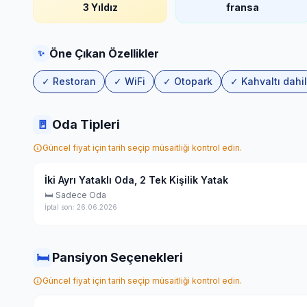
3 Yıldız
fransa
Öne Çıkan Özellikler
✨
✓ Restoran
✓ WiFi
✓ Otopark
✓ Kahvaltı dahil
🚪
Oda Tipleri
Güncel fiyat için tarih seçip müsaitliği kontrol edin.
İki Ayrı Yataklı Oda, 2 Tek Kişilik Yatak
🛏 Sadece Oda
İptal son: 26.06.2026
🛏
Pansiyon Seçenekleri
Güncel fiyat için tarih seçip müsaitliği kontrol edin.