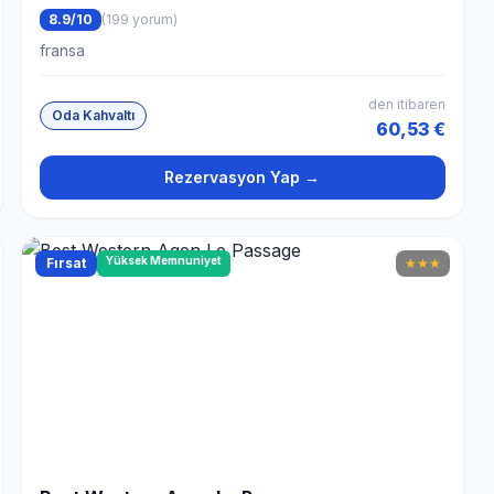
8.9/10
(199 yorum)
fransa
den itibaren
Oda Kahvaltı
60,53 €
Rezervasyon Yap →
Yüksek Memnuniyet
Fırsat
★
★
★