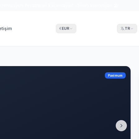
ezervasyon fırsatlarını kaçırmayın! · Sınırlı kontenjan 🏖
letişim
€
EUR
TR
Paximum