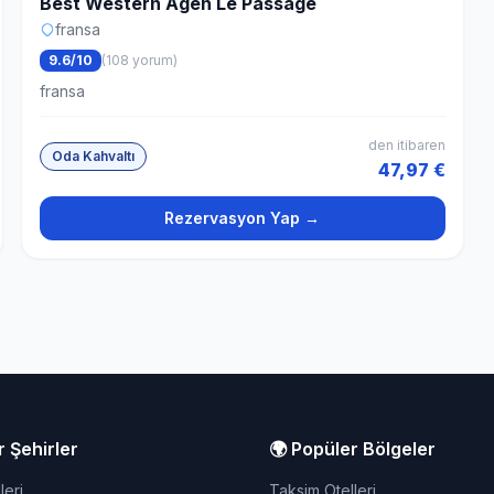
Best Western Agen Le Passage
fransa
9.6/10
(108 yorum)
fransa
den itibaren
Oda Kahvaltı
47,97 €
Rezervasyon Yap →
r Şehirler
🌍 Popüler Bölgeler
leri
Taksim Otelleri