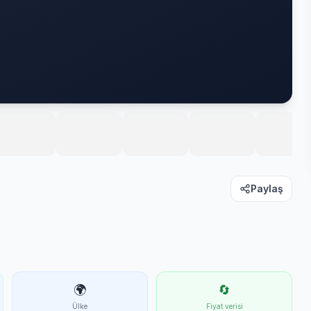
Paylaş
🌍
🔄
Ülke
Fiyat verisi