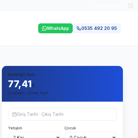
📞 0535 492 20 95
WhatsApp
0535 492 20 95
Başlangıç fiyatı
77,41
€
2 yetişkin · Örnek fiyat
Giriş Tarihi
Çıkış Tarihi
Yetişkin
Çocuk