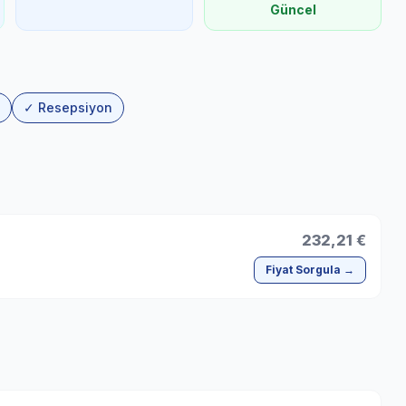
Güncel
✓ Resepsiyon
232,21 €
Fiyat Sorgula →