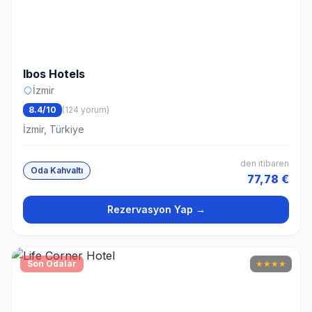
Ibos Hotels
İzmir
8.4/10
(124 yorum)
İzmir, Türkiye
den itibaren
Oda Kahvaltı
77,78 €
Rezervasyon Yap →
Son Odalar
★
★
★
★