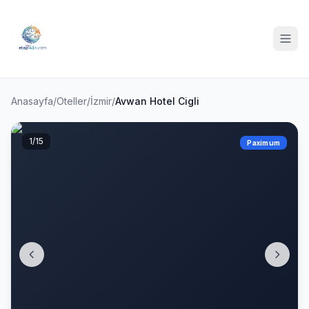
Anasayfa
/
Oteller
/
İzmir
/
Avwan Hotel Cigli
1
/15
Paximum