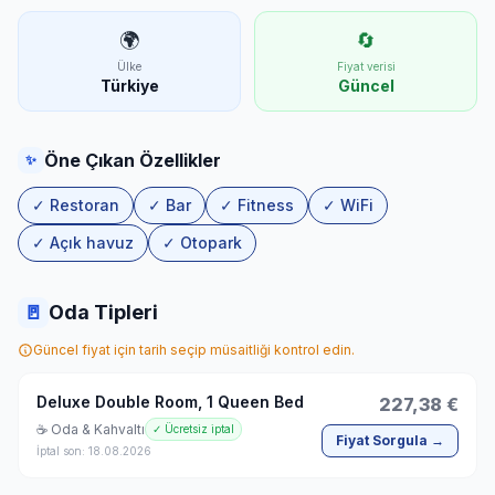
🌍
🔄
Ülke
Fiyat verisi
Türkiye
Güncel
Öne Çıkan Özellikler
✨
✓ Restoran
✓ Bar
✓ Fitness
✓ WiFi
✓ Açık havuz
✓ Otopark
🚪
Oda Tipleri
Güncel fiyat için tarih seçip müsaitliği kontrol edin.
Deluxe Double Room, 1 Queen Bed
227,38 €
☕ Oda & Kahvaltı
✓ Ücretsiz iptal
Fiyat Sorgula →
İptal son: 18.08.2026