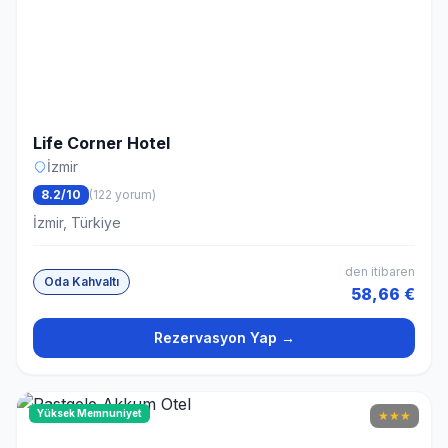
Life Corner Hotel
İzmir
8.2/10
(122 yorum)
İzmir, Türkiye
den itibaren
Oda Kahvaltı
58,66 €
Rezervasyon Yap →
Yüksek Memnuniyet
★
★
★