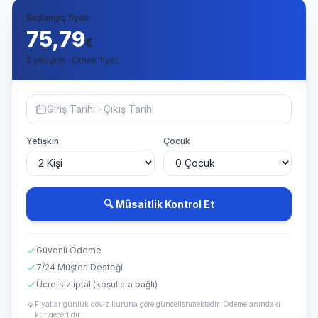
Başlangıç fiyatı
75,79
€
2 yetişkin · Örnek fiyat
Giriş Tarihi
Çıkış Tarihi
Yetişkin
Çocuk
🔍 Müsaitlik Kontrol Et
Güvenli Ödeme
7/24 Müşteri Desteği
Ücretsiz iptal (koşullara bağlı)
Fiyatlar günlük döviz kuruna göre güncellenmektedir. Ödeme anındaki
kur geçerlidir.