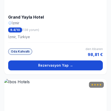
Grand Yayla Hotel
İzmir
9.4/10
(138 yorum)
İzmir, Türkiye
den itibaren
Oda Kahvaltı
98,81 €
Rezervasyon Yap →
★
★
★
★