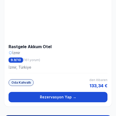
Rastgele Akkum Otel
İzmir
9.9/10
(161 yorum)
İzmir, Türkiye
den itibaren
Oda Kahvaltı
133,34 €
Rezervasyon Yap →