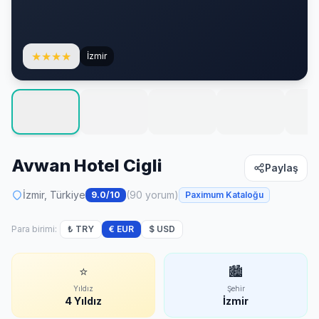
★
★
★
★
İzmir
Avwan Hotel Cigli
Paylaş
İzmir, Türkiye
(90 yorum)
9.0/10
Paximum Kataloğu
Para birimi:
₺ TRY
€ EUR
$ USD
⭐
🏙
Yıldız
Şehir
4 Yıldız
İzmir