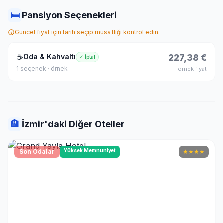
🛏
Pansiyon Seçenekleri
Güncel fiyat için tarih seçip müsaitliği kontrol edin.
☕
Oda & Kahvaltı
227,38 €
✓ İptal
1 seçenek · örnek
örnek fiyat
🏨
İzmir'daki Diğer Oteller
Yüksek Memnuniyet
Son Odalar
★
★
★
★