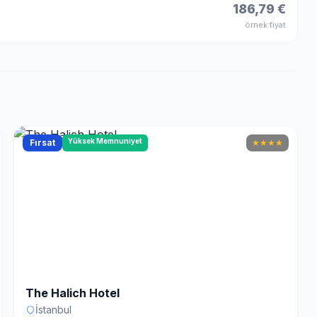
186,79 €
örnek fiyat
Yüksek Memnuniyet
Fırsat
★
★
★
★
The Halich Hotel
İstanbul