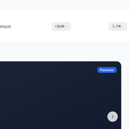
ezervasyon fırsatlarını kaçırmayın! · Sınırlı kontenjan 🏖
letişim
€
EUR
TR
Paximum