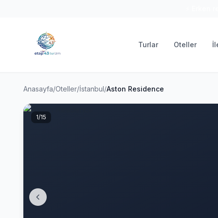
⚡ Erken r
Turlar
Oteller
İ
Anasayfa
/
Oteller
/
İstanbul
/
Aston Residence
1
/15