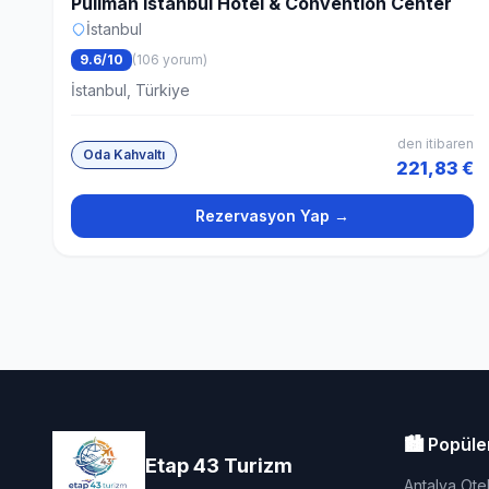
Pullman Istanbul Hotel & Convention Center
İstanbul
9.6/10
(106 yorum)
İstanbul, Türkiye
den itibaren
Oda Kahvaltı
221,83 €
Rezervasyon Yap →
🏙️ Popüle
Etap 43 Turizm
Antalya Otel