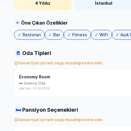
4 Yıldız
İstanbul
Öne Çıkan Özellikler
✨
✓ Restoran
✓ Bar
✓ Fitness
✓ WiFi
✓ Açık
🚪
Oda Tipleri
Güncel fiyat için tarih seçip müsaitliği kontrol edin.
Economy Room
🛏 Sadece Oda
İptal son: 07.08.2026
🛏
Pansiyon Seçenekleri
Güncel fiyat için tarih seçip müsaitliği kontrol edin.