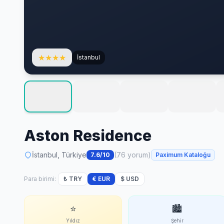
★
★
★
★
İstanbul
Aston Residence
İstanbul, Türkiye
(76 yorum)
7.6/10
Paximum Kataloğu
Para birimi:
₺ TRY
€ EUR
$ USD
⭐
🏙
Yıldız
Şehir