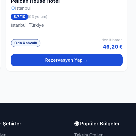
Pelican House Hotel
İstanbul
8.7/10
(93 yorum)
İstanbul, Türkiye
den itibaren
Oda Kahvaltı
46,20 €
Rezervasyon Yap →
r Şehirler
🌍 Popüler Bölgeler
leri
Taksim Otelleri