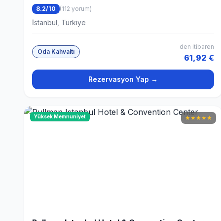
8.2/10
(112 yorum)
İstanbul, Türkiye
den itibaren
Oda Kahvaltı
61,92 €
Rezervasyon Yap →
Yüksek Memnuniyet
★
★
★
★
★