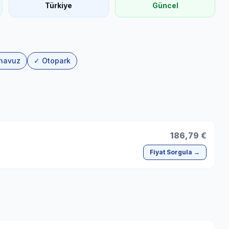
Türkiye
Güncel
 havuz
✓ Otopark
186,79 €
Fiyat Sorgula →