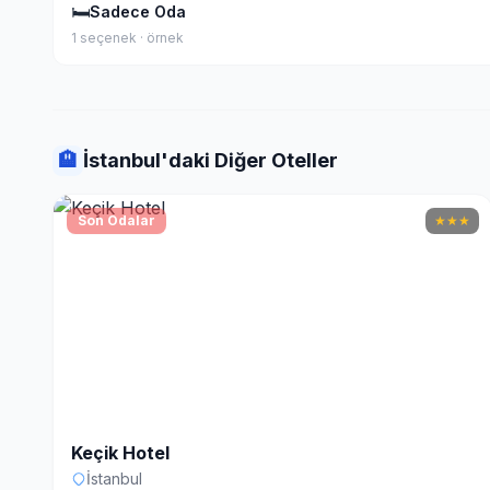
🛏
Sadece Oda
1 seçenek · örnek
🏨
İstanbul'daki Diğer Oteller
Son Odalar
★
★
★
Keçik Hotel
İstanbul