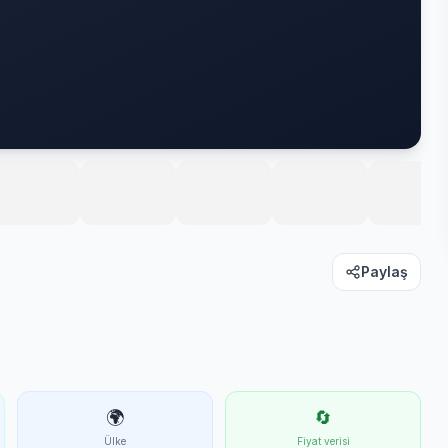
Paylaş
🌍
🔄
Ülke
Fiyat verisi