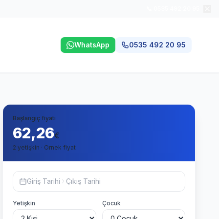
📞 0535 492 20 95
WhatsApp
0535 492 20 95
Başlangıç fiyatı
62,26
€
2 yetişkin · Örnek fiyat
Giriş Tarihi
Çıkış Tarihi
Yetişkin
Çocuk