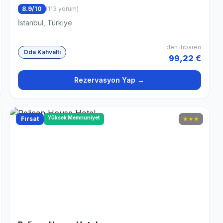
8.9/10
(113 yorum)
İstanbul, Türkiye
den itibaren
Oda Kahvaltı
99,22 €
Rezervasyon Yap →
Yüksek Memnuniyet
Fırsat
★
★
★