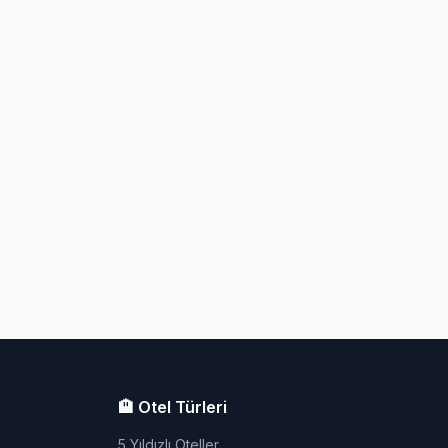
🏨 Otel Türleri
5 Yıldızlı Oteller