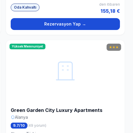
den itibaren
Oda Kahvaltı
155,18 €
Rezervasyon Yap →
Yüksek Memnuniyet
★
★
★
Green Garden City Luxury Apartments
Alanya
9.7/10
(49 yorum)