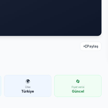
Paylaş
🌍
🔄
Ülke
Fiyat verisi
Türkiye
Güncel