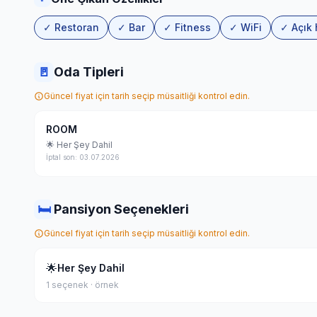
✓ Restoran
✓ Bar
✓ Fitness
✓ WiFi
✓ Açık
🚪
Oda Tipleri
Güncel fiyat için tarih seçip müsaitliği kontrol edin.
ROOM
🌟 Her Şey Dahil
İptal son: 03.07.2026
🛏
Pansiyon Seçenekleri
Güncel fiyat için tarih seçip müsaitliği kontrol edin.
🌟
Her Şey Dahil
1 seçenek · örnek