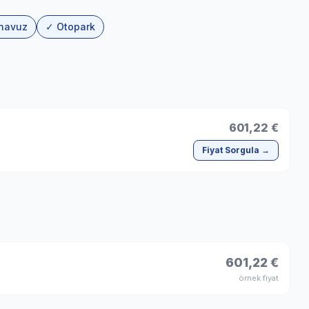
 havuz
✓ Otopark
601,22 €
Fiyat Sorgula →
601,22 €
örnek fiyat