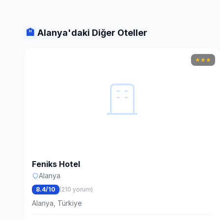
🏨
Alanya'daki Diğer Oteller
★
★
★
Feniks Hotel
Alanya
8.4/10
(210 yorum)
Alanya, Türkiye