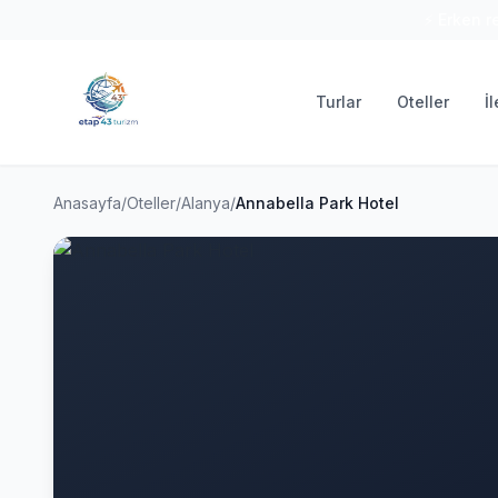
⚡ Erken r
Turlar
Oteller
İ
Anasayfa
/
Oteller
/
Alanya
/
Annabella Park Hotel