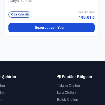
Alanya, Türkiye
den itibaren
Oda Kahvaltı
145,61 €
Rezervasyon Yap →
r Şehirler
🌍 Popüler Bölgeler
leri
Taksim Otelleri
leri
Lara Otelleri
eri
Belek Otelleri