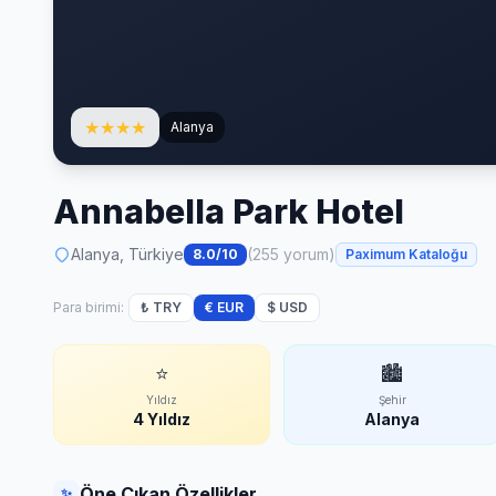
★
★
★
★
Alanya
Annabella Park Hotel
Alanya, Türkiye
(255 yorum)
8.0/10
Paximum Kataloğu
Para birimi:
₺ TRY
€ EUR
$ USD
⭐
🏙
Yıldız
Şehir
4 Yıldız
Alanya
Öne Çıkan Özellikler
✨