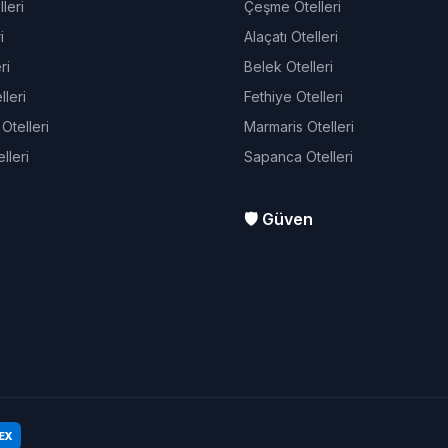
leri
Çeşme Otelleri
i
Alaçatı Otelleri
ri
Belek Otelleri
leri
Fethiye Otelleri
telleri
Marmaris Otelleri
lleri
Sapanca Otelleri
🛡️ Güven
EX