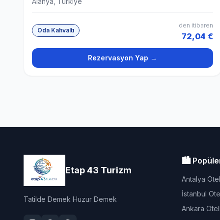
Alanya, Türkiye
den itibaren
Oda Kahvaltı
72,04 €
Rezervasyon Yap →
🏙️ Popüle
Etap 43 Turizm
Antalya Otel
İstanbul Otel
Tatilde Demek Huzur Demek
Ankara Otell