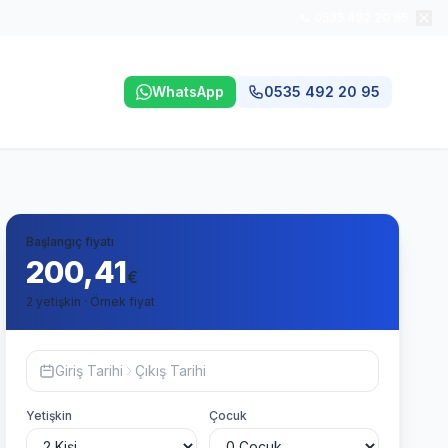
📞 0535 492 20 95
WhatsApp
0535 492 20 95
Başlangıç fiyatı
200,41
€
2 yetişkin · Örnek fiyat
Giriş Tarihi
Çıkış Tarihi
Yetişkin
Çocuk