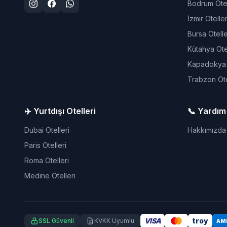
Bodrum Otel
İzmir Oteller
Bursa Otelle
Kütahya Otel
Kapadokya O
Trabzon Ote
✈️ Yurtdışı Otelleri
📞 Yardım
Dubai Otelleri
Hakkımızda
Paris Otelleri
Roma Otelleri
Medine Otelleri
VISA
troy
SSL Güvenli
KVKK Uyumlu
AM