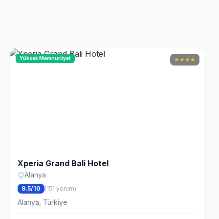
Yüksek Memnuniyet
★
★
★
★
Xperia Grand Bali Hotel
Alanya
9.5/10
(151 yorum)
Alanya, Türkiye