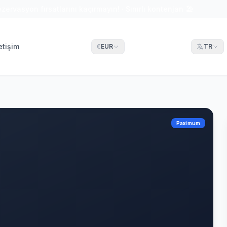
ezervasyon fırsatlarını kaçırmayın! · Sınırlı kontenjan 🏖
letişim
€
EUR
TR
Paximum