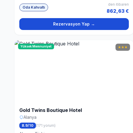
den itibaren
Oda Kahvaltı
862,63 €
Rezervasyon Yap →
Yüksek Memnuniyet
★
★
★
Gold Twins Boutique Hotel
Alanya
8.9/10
(171 yorum)