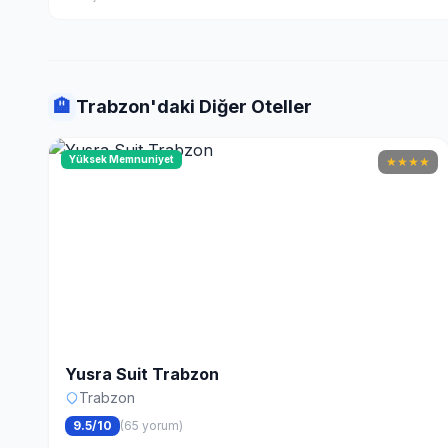
🏨
Trabzon'daki Diğer Oteller
Yüksek Memnuniyet
★
★
★
★
Yusra Suit Trabzon
Trabzon
9.5/10
(65 yorum)