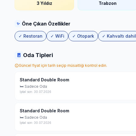
3 Yıldız
Trabzon
Öne Çıkan Özellikler
✨
✓ Restoran
✓ WiFi
✓ Otopark
✓ Kahvaltı dahil
🚪
Oda Tipleri
Güncel fiyat için tarih seçip müsaitliği kontrol edin.
Standard Double Room
🛏 Sadece Oda
İptal son: 30.07.2026
Standard Double Room
🛏 Sadece Oda
İptal son: 30.07.2026