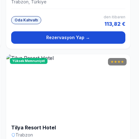
Trabzon, Türkiye
den itibaren
Oda Kahvaltı
113,82 €
Rezervasyon Yap →
Yüksek Memnuniyet
★
★
★
★
Tilya Resort Hotel
Trabzon