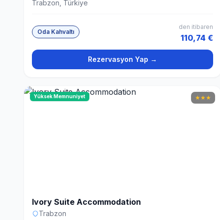
Trabzon, Türkiye
den itibaren
Oda Kahvaltı
110,74 €
Rezervasyon Yap →
Yüksek Memnuniyet
★
★
★
Ivory Suite Accommodation
Trabzon