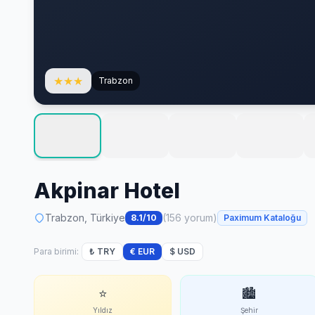
★
★
★
Trabzon
Akpinar Hotel
Trabzon, Türkiye
(156 yorum)
8.1/10
Paximum Kataloğu
Para birimi:
₺ TRY
€ EUR
$ USD
⭐
🏙
Yıldız
Şehir