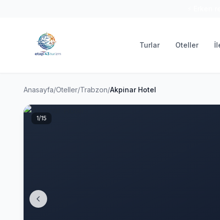
⚡ Erken r
Turlar
Oteller
İ
Anasayfa
/
Oteller
/
Trabzon
/
Akpinar Hotel
1
/15