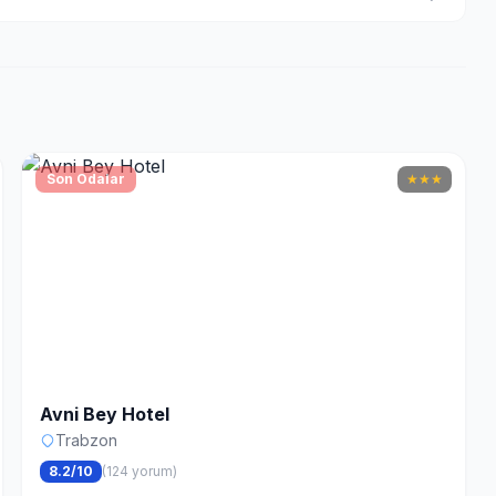
Son Odalar
★
★
★
Avni Bey Hotel
Trabzon
8.2/10
(124 yorum)