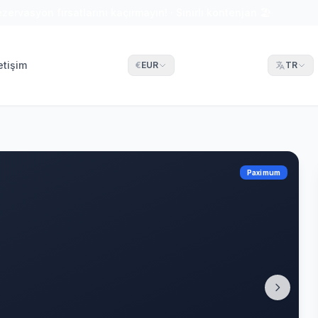
ezervasyon fırsatlarını kaçırmayın! · Sınırlı kontenjan 🏖
letişim
€
EUR
TR
Paximum