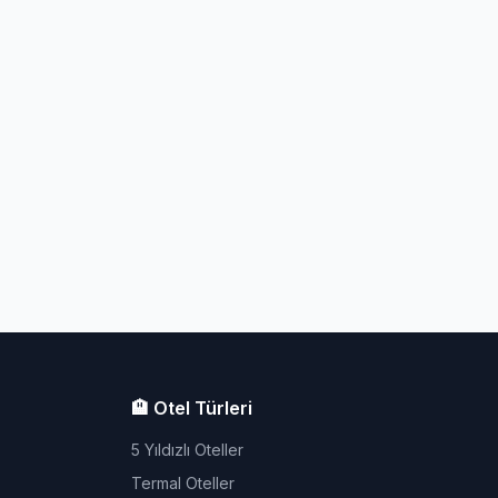
🏨 Otel Türleri
5 Yıldızlı Oteller
Termal Oteller