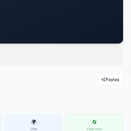
Paylaş
🌍
🔄
Ülke
Fiyat verisi