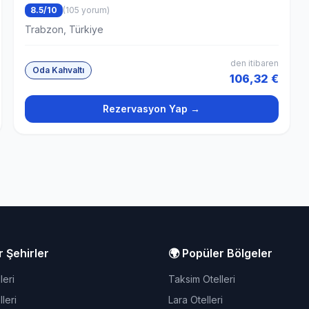
8.5/10
(105 yorum)
Trabzon, Türkiye
den itibaren
Oda Kahvaltı
106,32 €
Rezervasyon Yap →
r Şehirler
🌍 Popüler Bölgeler
leri
Taksim Otelleri
leri
Lara Otelleri