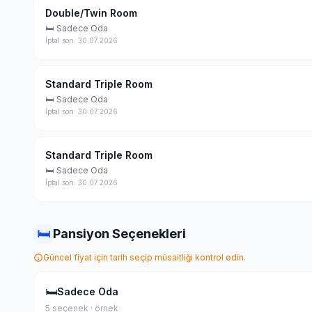
Double/Twin Room
🛏 Sadece Oda
İptal son: 30.07.2026
Standard Triple Room
🛏 Sadece Oda
İptal son: 30.07.2026
Standard Triple Room
🛏 Sadece Oda
İptal son: 30.07.2026
🛏
Pansiyon Seçenekleri
Güncel fiyat için tarih seçip müsaitliği kontrol edin.
🛏
Sadece Oda
5 seçenek · örnek