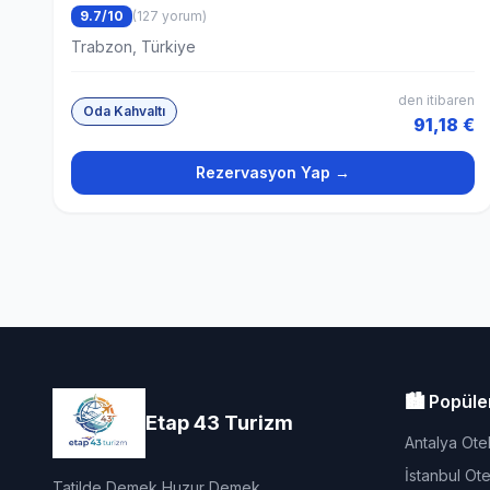
9.7/10
(127 yorum)
Trabzon, Türkiye
den itibaren
Oda Kahvaltı
91,18 €
Rezervasyon Yap →
🏙️ Popüle
Etap 43 Turizm
Antalya Otel
İstanbul Otel
Tatilde Demek Huzur Demek