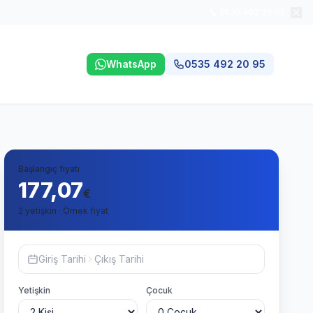
📞 0535 492 20 95
WhatsApp
0535 492 20 95
Başlangıç fiyatı
177,07
€
2 yetişkin · Örnek fiyat
Giriş Tarihi
Çıkış Tarihi
Yetişkin
Çocuk