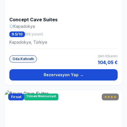
Concept Cave Suites
Kapadokya
9.5/10
(99 yorum)
Kapadokya, Türkiye
den itibaren
Oda Kahvaltı
104,05 €
Rezervasyon Yap →
Yüksek Memnuniyet
Fırsat
★
★
★
★