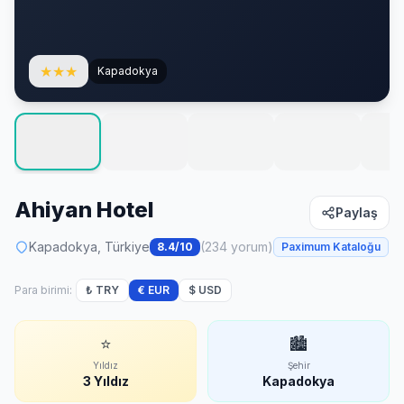
★
★
★
Kapadokya
Ahiyan Hotel
Paylaş
Kapadokya, Türkiye
(234 yorum)
8.4/10
Paximum Kataloğu
Para birimi:
₺ TRY
€ EUR
$ USD
⭐
🏙
Yıldız
Şehir
3 Yıldız
Kapadokya