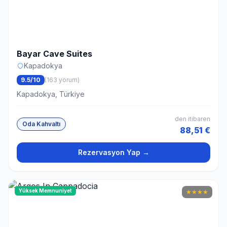
Bayar Cave Suites
Kapadokya
9.5/10
(163 yorum)
Kapadokya, Türkiye
den itibaren
Oda Kahvaltı
88,51 €
Rezervasyon Yap →
Yüksek Memnuniyet
★
★
★
★