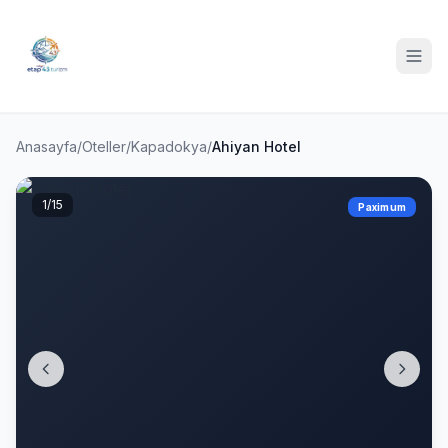
Anasayfa
/
Oteller
/
Kapadokya
/
Ahiyan Hotel
1
/15
Paximum