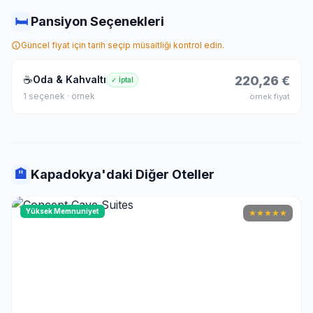
🛏
Pansiyon Seçenekleri
Güncel fiyat için tarih seçip müsaitliği kontrol edin.
☕
Oda & Kahvaltı
220,26 €
✓ İptal
1 seçenek · örnek
örnek fiyat
🏨
Kapadokya'daki Diğer Oteller
Yüksek Memnuniyet
★
★
★
★
★