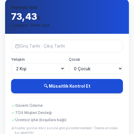
Başlangıç fiyatı
73,43
€
2 yetişkin · Örnek fiyat
Giriş Tarihi
Çıkış Tarihi
Yetişkin
Çocuk
🔍 Müsaitlik Kontrol Et
Güvenli Ödeme
7/24 Müşteri Desteği
Ücretsiz iptal (koşullara bağlı)
Fiyatlar günlük döviz kuruna göre güncellenmektedir. Ödeme anındaki
kur geçerlidir.