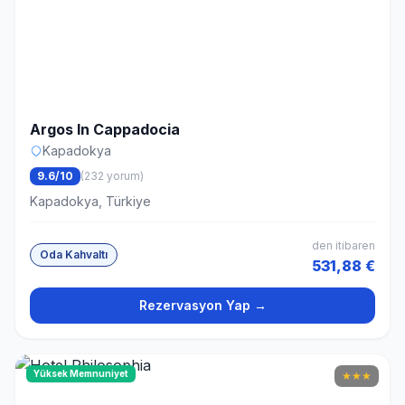
Argos In Cappadocia
Kapadokya
9.6/10
(232 yorum)
Kapadokya, Türkiye
den itibaren
Oda Kahvaltı
531,88 €
Rezervasyon Yap →
Yüksek Memnuniyet
★
★
★