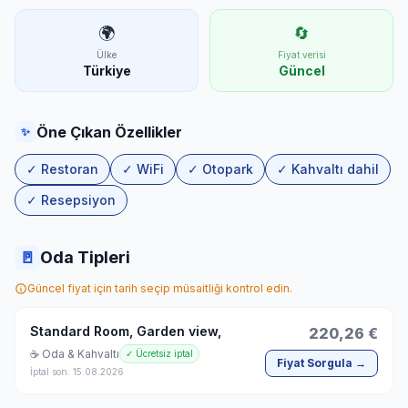
🌍
🔄
Ülke
Fiyat verisi
Türkiye
Güncel
Öne Çıkan Özellikler
✨
✓ Restoran
✓ WiFi
✓ Otopark
✓ Kahvaltı dahil
✓ Resepsiyon
🚪
Oda Tipleri
Güncel fiyat için tarih seçip müsaitliği kontrol edin.
Standard Room, Garden view,
220,26 €
☕ Oda & Kahvaltı
✓ Ücretsiz iptal
Fiyat Sorgula →
İptal son: 15.08.2026