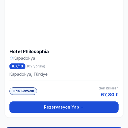
Hotel Philosophia
Kapadokya
8.7/10
(109 yorum)
Kapadokya, Türkiye
den itibaren
Oda Kahvaltı
67,80 €
Rezervasyon Yap →