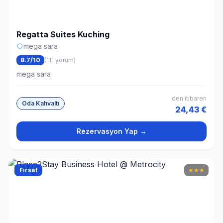
Regatta Suites Kuching
mega sara
8.7/10
(111 yorum)
mega sara
den itibaren
Oda Kahvaltı
24,43 €
Rezervasyon Yap →
Fırsat
★
★
★