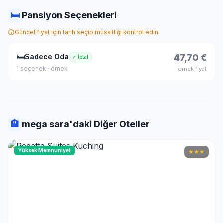
🛏
Pansiyon Seçenekleri
Güncel fiyat için tarih seçip müsaitliği kontrol edin.
🛏
Sadece Oda
47,70 €
✓ İptal
1 seçenek · örnek
örnek fiyat
🏨
mega sara'daki Diğer Oteller
Yüksek Memnuniyet
★
★
★