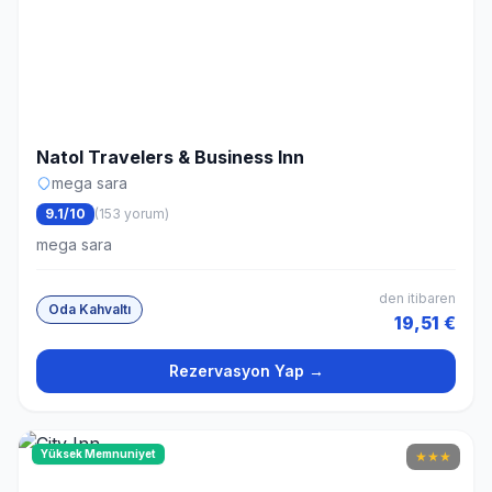
Natol Travelers & Business Inn
mega sara
9.1/10
(153 yorum)
mega sara
den itibaren
Oda Kahvaltı
19,51 €
Rezervasyon Yap →
Yüksek Memnuniyet
★
★
★