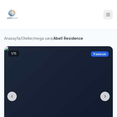
Anasayfa
/
Oteller
/
mega sara
/
Abell Residence
1
/15
Paximum