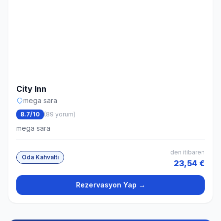
City Inn
mega sara
8.7/10
(89 yorum)
mega sara
den itibaren
Oda Kahvaltı
23,54 €
Rezervasyon Yap →