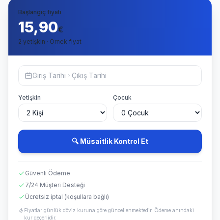
Başlangıç fiyatı
15,90
€
2 yetişkin · Örnek fiyat
Giriş Tarihi
Çıkış Tarihi
Yetişkin
Çocuk
🔍 Müsaitlik Kontrol Et
Güvenli Ödeme
7/24 Müşteri Desteği
Ücretsiz iptal (koşullara bağlı)
Fiyatlar günlük döviz kuruna göre güncellenmektedir. Ödeme anındaki
kur geçerlidir.