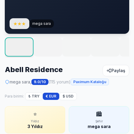
★
★
★
mega sara
Abell Residence
Paylaş
mega sara,
(115 yorum)
9.0/10
Paximum Kataloğu
Para birimi:
₺ TRY
€ EUR
$ USD
⭐
🏙
Yıldız
Şehir
3 Yıldız
mega sara