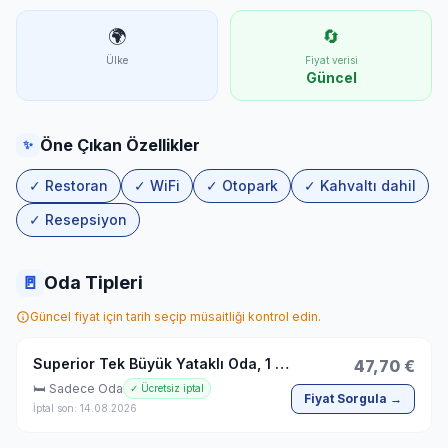
🌍
🔄
Ülke
Fiyat verisi
Güncel
Öne Çıkan Özellikler
✨
✓ Restoran
✓ WiFi
✓ Otopark
✓ Kahvaltı dahil
✓ Resepsiyon
🚪
Oda Tipleri
Güncel fiyat için tarih seçip müsaitliği kontrol edin.
Superior Tek Büyük Yataklı Oda, 1 En Büyük (King) Boy Yatak
47,70 €
🛏 Sadece Oda
✓ Ücretsiz iptal
Fiyat Sorgula →
İptal son: 14.08.2026