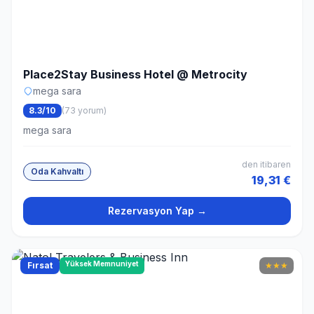
Place2Stay Business Hotel @ Metrocity
mega sara
8.3/10
(73 yorum)
mega sara
den itibaren
Oda Kahvaltı
19,31 €
Rezervasyon Yap →
Yüksek Memnuniyet
Fırsat
★
★
★