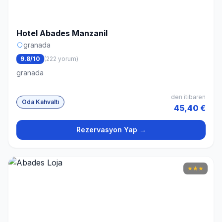
Hotel Abades Manzanil
granada
9.8/10
(222 yorum)
granada
den itibaren
Oda Kahvaltı
45,40 €
Rezervasyon Yap →
★
★
★