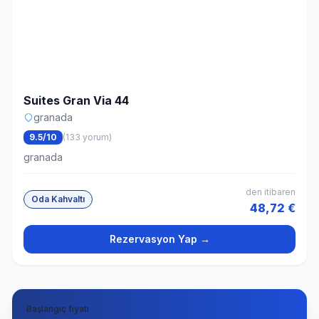
Suites Gran Via 44
granada
9.5/10
(133 yorum)
granada
den itibaren
Oda Kahvaltı
48,72 €
Rezervasyon Yap →
Başlangıç fiyatı