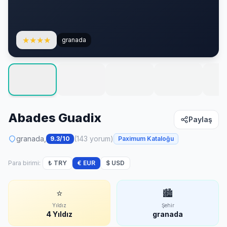
★
★
★
★
granada
Abades Guadix
Paylaş
granada,
(143 yorum)
9.3/10
Paximum Kataloğu
Para birimi:
₺ TRY
€ EUR
$ USD
⭐
🏙
Yıldız
Şehir
4 Yıldız
granada