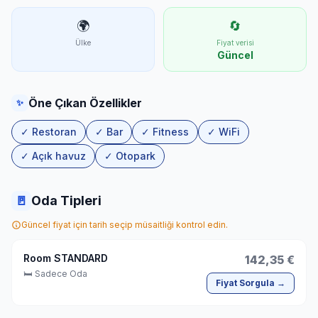
🌍
🔄
Ülke
Fiyat verisi
Güncel
Öne Çıkan Özellikler
✨
✓ Restoran
✓ Bar
✓ Fitness
✓ WiFi
✓ Açık havuz
✓ Otopark
🚪
Oda Tipleri
Güncel fiyat için tarih seçip müsaitliği kontrol edin.
Room STANDARD
142,35 €
🛏 Sadece Oda
Fiyat Sorgula →