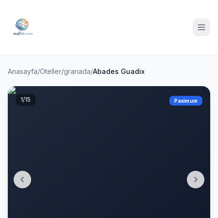
Anasayfa
/
Oteller
/
granada
/
Abades Guadix
1
/15
Paximum