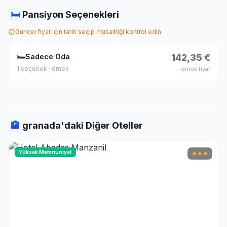
🛏
Pansiyon Seçenekleri
Güncel fiyat için tarih seçip müsaitliği kontrol edin.
🛏
Sadece Oda
142,35 €
1 seçenek · örnek
örnek fiyat
🏨
granada'daki Diğer Oteller
Yüksek Memnuniyet
★
★
★