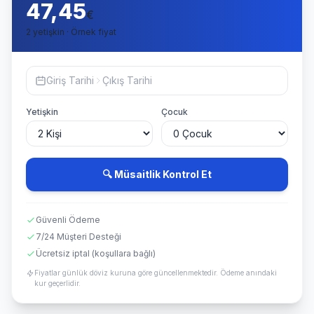
47,45
€
2 yetişkin · Örnek fiyat
Giriş Tarihi
Çıkış Tarihi
Yetişkin
Çocuk
🔍 Müsaitlik Kontrol Et
Güvenli Ödeme
7/24 Müşteri Desteği
Ücretsiz iptal (koşullara bağlı)
Fiyatlar günlük döviz kuruna göre güncellenmektedir. Ödeme anındaki
kur geçerlidir.