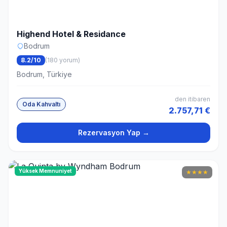
Highend Hotel & Residance
Bodrum
8.2/10
(180 yorum)
Bodrum, Türkiye
den itibaren
Oda Kahvaltı
2.757,71 €
Rezervasyon Yap →
Yüksek Memnuniyet
★
★
★
★