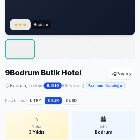
★
★
★
Bodrum
9Bodrum Butik Hotel
Paylaş
Bodrum, Türkiye
(69 yorum)
9.4/10
Paximum Kataloğu
Para birimi:
₺ TRY
€ EUR
$ USD
⭐
🏙
Yıldız
Şehir
3 Yıldız
Bodrum