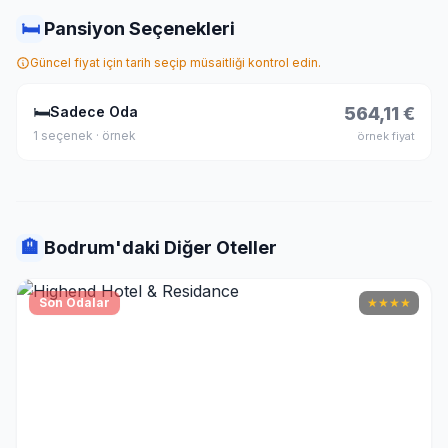
🛏
Pansiyon Seçenekleri
Güncel fiyat için tarih seçip müsaitliği kontrol edin.
🛏
Sadece Oda
564,11 €
1 seçenek · örnek
örnek fiyat
🏨
Bodrum'daki Diğer Oteller
Son Odalar
★
★
★
★