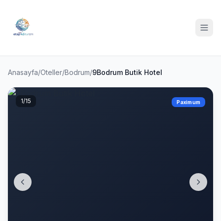
Anasayfa
/
Oteller
/
Bodrum
/
9Bodrum Butik Hotel
1
/15
Paximum