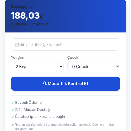
Başlangıç fiyatı
188,03
€
2 yetişkin · Örnek fiyat
Giriş Tarihi
Çıkış Tarihi
Yetişkin
Çocuk
🔍 Müsaitlik Kontrol Et
Güvenli Ödeme
7/24 Müşteri Desteği
Ücretsiz iptal (koşullara bağlı)
Fiyatlar günlük döviz kuruna göre güncellenmektedir. Ödeme anındaki
kur geçerlidir.