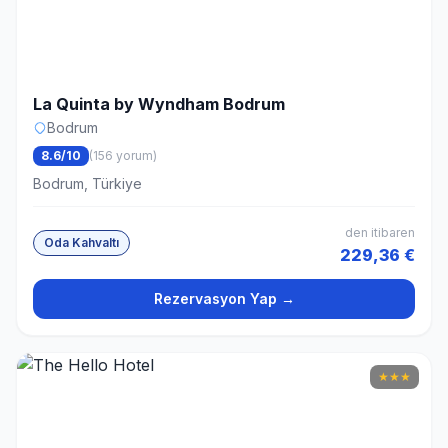
La Quinta by Wyndham Bodrum
Bodrum
8.6/10
(156 yorum)
Bodrum, Türkiye
den itibaren
Oda Kahvaltı
229,36 €
Rezervasyon Yap →
★
★
★