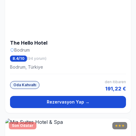
The Hello Hotel
Bodrum
8.4/10
(94 yorum)
Bodrum, Türkiye
den itibaren
Oda Kahvaltı
191,22 €
Rezervasyon Yap →
Son Odalar
★
★
★