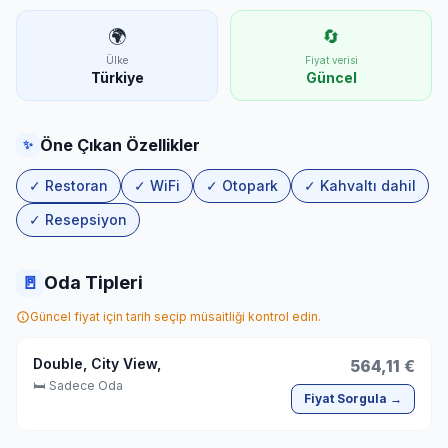
🌍
🔄
Ülke
Fiyat verisi
Türkiye
Güncel
Öne Çıkan Özellikler
✨
✓ Restoran
✓ WiFi
✓ Otopark
✓ Kahvaltı dahil
✓ Resepsiyon
🚪
Oda Tipleri
Güncel fiyat için tarih seçip müsaitliği kontrol edin.
Double, City View,
564,11 €
🛏 Sadece Oda
Fiyat Sorgula →